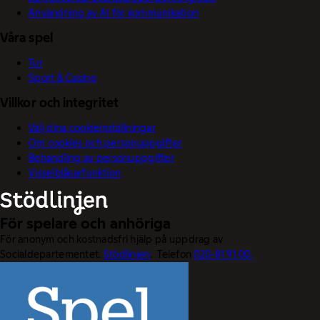
Användning av AI för kommunikation
Våra spel
Tur
Sport & Casino
Villkor och integritet
Välj dina cookieinställningar
Om cookies och personuppgifter
Behandling av personuppgifter
Visselblåsarfunktion
För spelare och anhöriga
För anonym och kostnadsfri hjälp på uppdrag av
Socialdepartementet.
Stödlinjen
. Telefon
020-81 91 00.