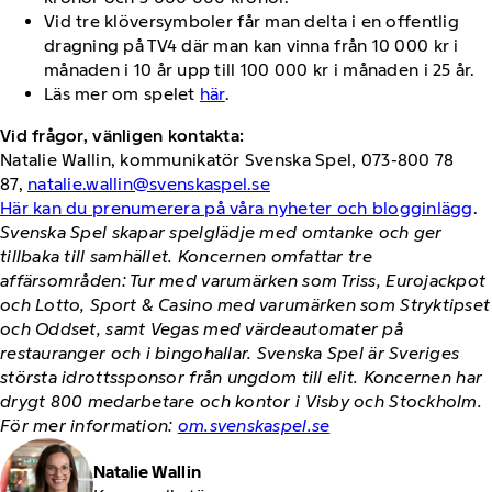
Vid tre klöversymboler får man delta i en offentlig
dragning på TV4 där man kan vinna från 10 000 kr i
månaden i 10 år upp till 100 000 kr i månaden i 25 år.
Läs mer om spelet
här
.
Vid frågor, vänligen kontakta:
Natalie Wallin, kommunikatör Svenska Spel, 073-800 78
87,
natalie.wallin@svenskaspel.se
Här kan du prenumerera på våra nyheter och blogginlägg
.
Svenska Spel skapar spelglädje med omtanke och ger
tillbaka till samhället. Koncernen omfattar tre
affärsområden: Tur med varumärken som Triss, Eurojackpot
och Lotto, Sport & Casino med varumärken som Stryktipset
och Oddset, samt Vegas med värdeautomater på
restauranger och i bingohallar. Svenska Spel är Sveriges
största idrottssponsor från ungdom till elit. Koncernen har
drygt 800 medarbetare och kontor i Visby och Stockholm.
För mer information:
om.svenskaspel.se
Natalie Wallin