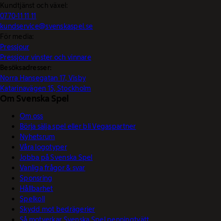
Kundtjänst och växel:
0770-11 11 11
kundservice@svenskaspel.se
För media:
Pressjour
Pressjour vinster och vinnare
Besöksadresser:
Norra Hansegatan 17, Visby
Katarinavägen 15, Stockholm
Om Svenska Spel
Om oss
Börja sälja spel eller bli Vegaspartner
Nyhetsrum
Våra logotyper
Jobba på Svenska Spel
Vanliga frågor & svar
Sponsring
Hållbarhet
Spelkoll
Skydd mot bedrägerier
Så motverkar Svenska Spel penningtvätt