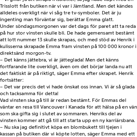
Trisslott från butiken när vi var i Jämtland. Men det kändes
alldeles overkligt när vi såg tre tv-symboler. Det är ju
ingenting man förväntar sig, berättar Emma glatt.
Under söndagsmorgonen var det dags för paret att ta reda
på hur stor vinsten skulle bli. De hade gemensamt bestämt
att lott nummer 13 skulle skrapas, och med stöd av Henrik i
kulisserna skrapade Emma fram vinsten på 100 000 kronor i
direktsänd morgon-tv.
– Det känns jättebra, vi är jätteglada! Men det känns
fortfarande lite overkligt, även om det börjar landa nu att
det faktiskt är på riktigt, säger Emma efter skrapet. Henrik
fortsätter:
– Det var precis det vi hade önskat oss innan. Vi är så glada
och tacksamma för detta!
Vad vinsten ska gå till är redan bestämt. För Emmas del
väntar en resa till Vancouver i Kanada för att hälsa på en vän
som ska gifta sig i slutet av sommaren. Henriks del av
vinsten kommer att gå till att starta upp en ny karriärsbana.
– Nu ska jag definitivt köpa en blombukett till tjejen i
kassan på butiken där vi köpte lotten, säger Emma med ett