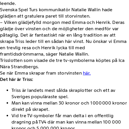
leende.
Svenska Spel Turs kommunikatör Natalie Wallin hade
glädjen att gratulera paret till storvinsten.
– Vilken glädjefylld morgon med Emma och Henrik. Deras
glädje över vinsten och de möjligheter den medför var
påtaglig. Det är fantastiskt när en lång tradition av att
skrapa Triss leder till en sådan här vinst. Nu önskar vi Emma
en trevlig resa och Henrik lycka till med
framtidsdrömmarna, säger Natalie Wallin.
Trisslotten som visade de tre tv-symbolerna köptes på Ica
Nära Strandbergs.
Se när Emma skrapar fram storvinsten
här.
Det här är Triss:
Triss är landets mest sålda skraplotter och ett av
Sveriges populäraste spel.
Man kan vinna mellan 30 kronor och 1 000 000 kronor
direkt på skrapet.
Vid tre TV-symboler får man delta i en offentlig
dragning på TV4 där man kan vinna mellan 100 000
kronor och 5 000 000 kronor.