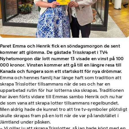
Paret Emma och Henrik fick en söndagsmorgon de sent
kommer att glömma. De gästade Trisskrapet i TV4
Nyhetsmorgon där lott nummer 13 visade en vinst på 100
000 kronor. Vinsten kommer att gå till en längre resa till
Kanada och fungera som ett startskott för nya drömmar.
Emma och hennes familj har länge haft som tradition att
skrapa Trisslotter tillsammans när de ses och har en
upparbetad rutin för hur lotterna ska skrapas. Traditionen
har även förts vidare till Emmas sambo Henrik och nu har
de som vana att skrapa lotter tillsammans regelbundet.
Men aldrig hade de kunnat tro att tre tv-symboler plötsligt
skulle skrapas fram på en lott när de var på landstället i
Jämtland under påsken.
– Vi gillar ju att skrapa Trisslotter, så jag hade köpt med en