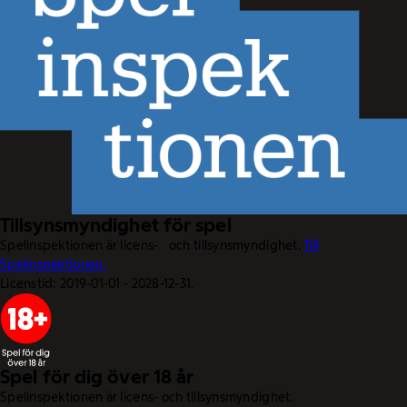
Tillsynsmyndighet för spel
Spelinspektionen är licens- och tillsynsmyndighet.
Till
Spelinspektionen.
Licenstid: 2019-01-01 - 2028-12-31.
Spel för dig över 18 år
Spelinspektionen är licens- och tillsynsmyndighet.