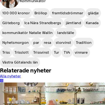
Kommunikatör
100 000 kronor
Bröllop
framtidsdrömmar
glädje
Göteborg
Ica Nära Strandbergs
jämtland
Kanada
kommunikatör Natalie Wallin
landställe
Nyhetsmorgon
par
resa
storvinst
Tradition
Triss
Trisslott
Trissvinst
Tur
TV4
vinnare
Västra Götalands län
Relaterade nyheter
Alla nyheter
Nyheter Tur
Trissvinst