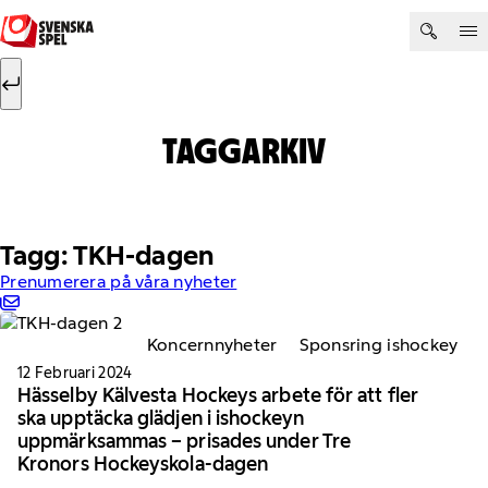
Hoppa till innehåll
Sök efter:
Sök
TAGGARKIV
Tagg: TKH-dagen
Prenumerera på våra nyheter
Koncernnyheter
Sponsring ishockey
12 Februari 2024
Hässelby Kälvesta Hockeys arbete för att fler
ska upptäcka glädjen i ishockeyn
uppmärksammas – prisades under Tre
Kronors Hockeyskola-dagen