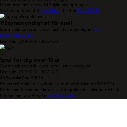
För anonym och kostnadsfri hjälp på uppdrag av
Socialdepartementet.
Stödlinjen
. Telefon
020-81 91 00.
Tillsynsmyndighet för spel
Spelinspektionen är licens- och tillsynsmyndighet.
Till
Spelinspektionen.
Licenstid: 2019-01-01 - 2028-12-31.
Spel för dig över 18 år
Spelinspektionen är licens- och tillsynsmyndighet.
Licenstid: 2019-01-01 - 2028-12-31.
AB Svenska Spel © 2026
Denna webbplats är skyddad av upphovsrättslagen (1960:729).
Detta omfattar varumärken, text, fotografier, teckningar och bilder.
Producerad av webbyrån
The Generation