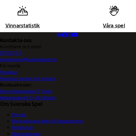
Vinnarstatistik
Våra spel
Kontakta oss
Kundtjänst och växel:
0770-11 11 11
kundservice@svenskaspel.se
För media:
Pressjour
Pressjour vinster och vinnare
Besöksadresser:
Norra Hansegatan 17, Visby
Katarinavägen 15, Stockholm
Om Svenska Spel
Om oss
Börja sälja spel eller bli Vegaspartner
Nyhetsrum
Våra logotyper