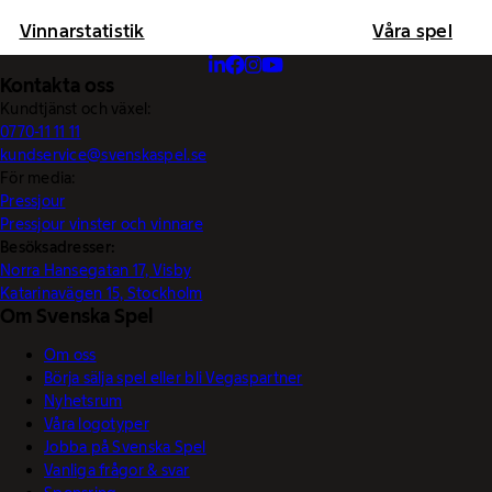
Vinnarstatistik
Våra spel
Kontakta oss
Kundtjänst och växel:
0770-11 11 11
kundservice@svenskaspel.se
För media:
Pressjour
Pressjour vinster och vinnare
Besöksadresser:
Norra Hansegatan 17, Visby
Katarinavägen 15, Stockholm
Om Svenska Spel
Om oss
Börja sälja spel eller bli Vegaspartner
Nyhetsrum
Våra logotyper
Jobba på Svenska Spel
Vanliga frågor & svar