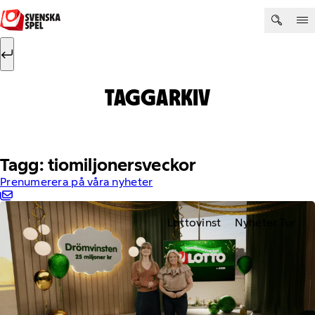
Hoppa till innehåll
Sök efter:
Sök
TAGGARKIV
Tagg: tiomiljonersveckor
Prenumerera på våra nyheter
Lottovinst
Nyheter Tur