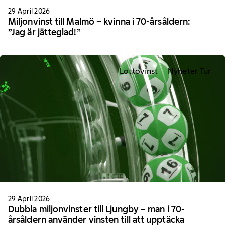
29 April 2026
Miljonvinst till Malmö – kvinna i 70-årsåldern:
”Jag är jätteglad!”
Lottovinst
Nyheter Tur
29 April 2026
Dubbla miljonvinster till Ljungby – man i 70-
årsåldern använder vinsten till att upptäcka