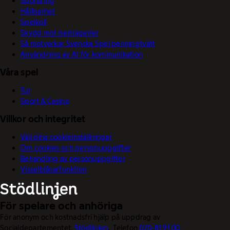
Sponsring
Hållbarhet
Spelkoll
Skydd mot bedrägerier
Så motverkar Svenska Spel penningtvätt
Användning av AI för kommunikation
Våra spel
Tur
Sport & Casino
Villkor och integritet
Välj dina cookieinställningar
Om cookies och personuppgifter
Behandling av personuppgifter
Visselblåsarfunktion
För spelare och anhöriga
För anonym och kostnadsfri hjälp på uppdrag av
Socialdepartementet.
Stödlinjen
. Telefon
020-81 91 00.