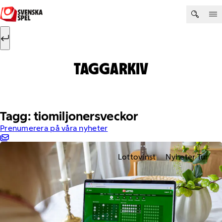
Hoppa till innehåll
Sök efter:
Sök
TAGGARKIV
Tagg: tiomiljonersveckor
Prenumerera på våra nyheter
Lottovinst
Nyheter Tur