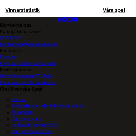
Vinnarstatistik
Våra spel
Kontakta oss
Kundtjänst och växel:
0770-11 11 11
kundservice@svenskaspel.se
För media:
Pressjour
Pressjour vinster och vinnare
Besöksadresser:
Norra Hansegatan 17, Visby
Katarinavägen 15, Stockholm
Om Svenska Spel
Om oss
Börja sälja spel eller bli Vegaspartner
Nyhetsrum
Våra logotyper
Jobba på Svenska Spel
Vanliga frågor & svar