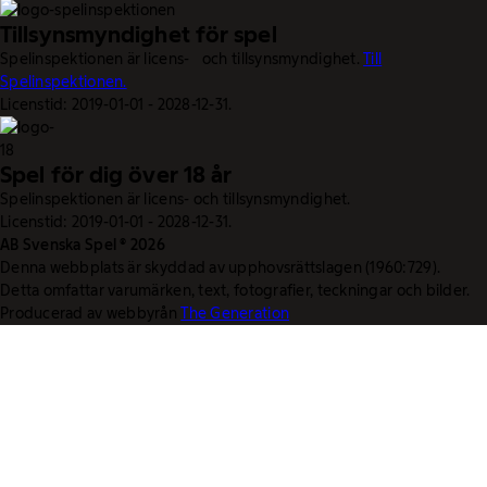
Tillsynsmyndighet för spel
Spelinspektionen är licens- och tillsynsmyndighet.
Till
Spelinspektionen.
Licenstid: 2019-01-01 - 2028-12-31.
Spel för dig över 18 år
Spelinspektionen är licens- och tillsynsmyndighet.
Licenstid: 2019-01-01 - 2028-12-31.
AB Svenska Spel © 2026
Denna webbplats är skyddad av upphovsrättslagen (1960:729).
Detta omfattar varumärken, text, fotografier, teckningar och bilder.
Producerad av webbyrån
The Generation