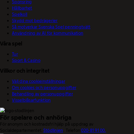
Sponsring
Hållbarhet
Spelkoll
Skydd mot bedrägerier
Så motverkar Svenska Spel penningtvätt
Användning av AI för kommunikation
Våra spel
Tur
Sport & Casino
Villkor och integritet
Välj dina cookieinställningar
Om cookies och personuppgifter
Behandling av personuppgifter
Visselblåsarfunktion
För spelare och anhöriga
För anonym och kostnadsfri hjälp på uppdrag av
Socialdepartementet.
Stödlinjen
. Telefon
020-81 91 00.