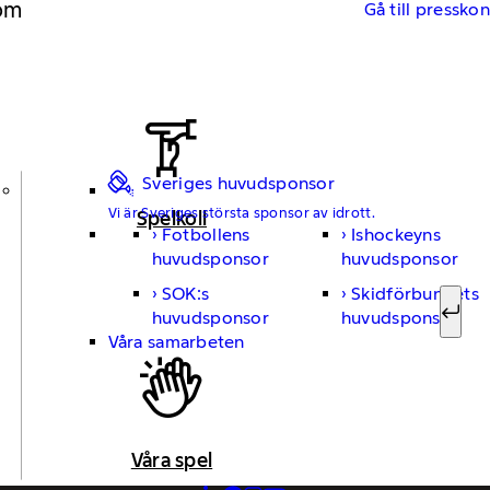
 om
Gå till pressko
Sveriges huvudsponsor
Vi är Sveriges största sponsor av idrott.
Spelkoll
Fotbollens
Ishockeyns
Sök ef
huvudsponsor
huvudsponsor
SOK:s
Skidförbundets
huvudsponsor
huvudsponsor
Sök
Våra samarbeten
Våra spel