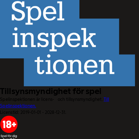
Tillsynsmyndighet för spel
Spelinspektionen är licens- och tillsynsmyndighet.
Till
Spelinspektionen.
Licenstid: 2019-01-01 - 2028-12-31.