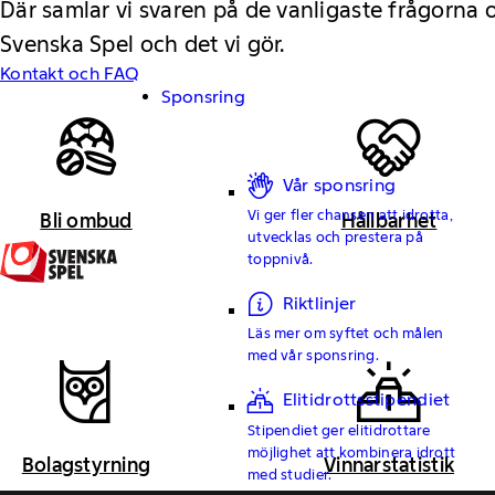
Där samlar vi svaren på de vanligaste frågorna
Svenska Spel och det vi gör.
Kontakt och FAQ
Sponsring
Vår sponsring
Vi ger fler chansen att idrotta,
Bli ombud
Hållbarhet
utvecklas och prestera på
toppnivå.
Riktlinjer
Läs mer om syftet och målen
med vår sponsring.
Elitidrottsstipendiet
Stipendiet ger elitidrottare
möjlighet att kombinera idrott
Bolagstyrning
Vinnarstatistik
med studier.