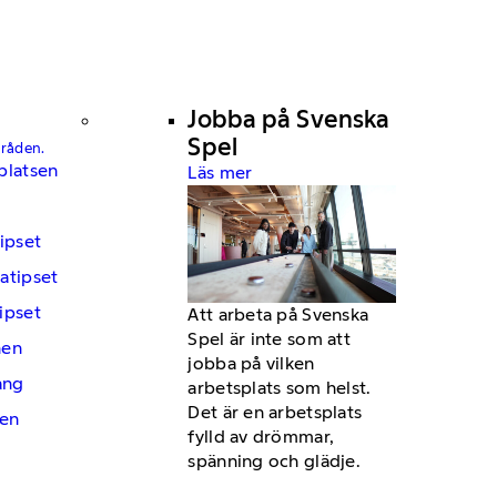
Jobba på Svenska
Spel
mråden.
platsen
Läs mer
ipset
atipset
ipset
Att arbeta på Svenska
Spel är inte som att
hen
jobba på vilken
ng
arbetsplats som helst.
Det är en arbetsplats
en
fylld av drömmar,
spänning och glädje.