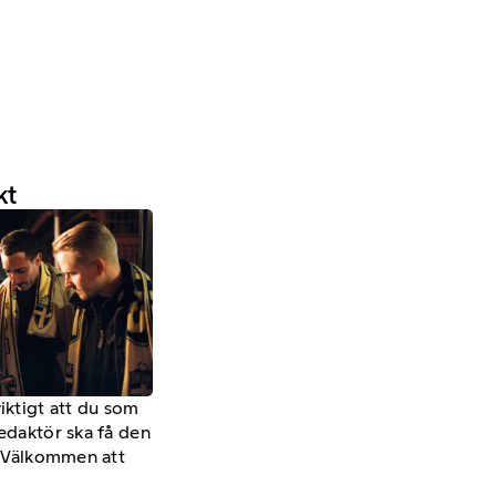
kt
viktigt att du som
redaktör ska få den
a. Välkommen att