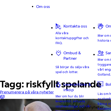
Hoppa till innehåll
Om oss
Kontakta oss
Om
Alla våra
Mer om o
kontaktuppgifter och
historia 
FAQ.
Ombud &
Sa
Partner
Mer om 
tryggar
Så börjar du sälja våra
vårt en
spel och lotter.
Gotland.
Tagg: riskfyllt spelande
Leverantörer &
Bo
inköp
Prenumerera på våra nyheter
Läs om hu
Mer om hur du blir
av styrd
leverantör, aktuella
känna st
upphandlingar och vår
Koncernnyheter
koncern
leverantörskod.