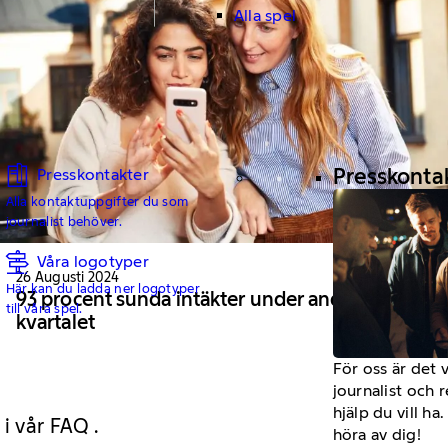
Alla spel
Presskonta
Presskontakter
Alla kontaktuppgifter du som
journalist behöver.
Våra logotyper
26 Augusti 2024
Här kan du ladda ner logotyper
93 procent sunda intäkter under andra
till våra spel.
kvartalet
För oss är det 
journalist och 
hjälp du vill h
 i vår FAQ .
höra av dig!