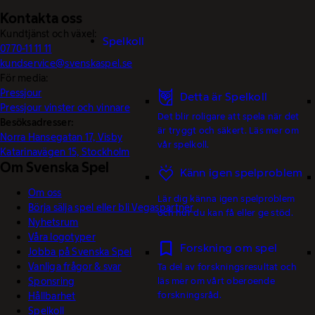
Kontakta oss
Kundtjänst och växel:
Spelkoll
0770-11 11 11
kundservice@svenskaspel.se
För media:
Pressjour
Detta är Spelkoll
Pressjour vinster och vinnare
Det blir roligare att spela när det
Besöksadresser:
är tryggt och säkert. Läs mer om
Norra Hansegatan 17, Visby
vår spelkoll.
Katarinavägen 15, Stockholm
Om Svenska Spel
Känn igen spelproblem
Om oss
Lär dig känna igen spelproblem
Börja sälja spel eller bli Vegaspartner
och hur du kan få eller ge stöd.
Nyhetsrum
Våra logotyper
Forskning om spel
Jobba på Svenska Spel
Vanliga frågor & svar
Ta del av forskningsresultat och
Sponsring
läs mer om vårt oberoende
forskningsråd.
Hållbarhet
Spelkoll