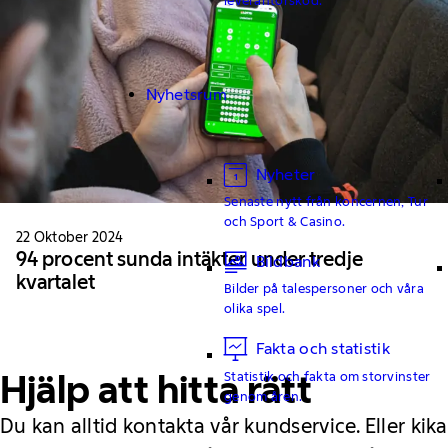
Nyhetsrum
Nyheter
Senaste nytt från koncernen, Tur
och Sport & Casino.
22 Oktober 2024
94 procent sunda intäkter under tredje
Bildbank
kvartalet
Bilder på talespersoner och våra
olika spel.
Fakta och statistik
Hjälp att hitta rätt
Statistik och fakta om storvinster
genom åren.
Du kan alltid kontakta vår kundservice. Eller kika