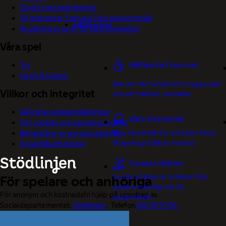
Skydd mot bedrägerier
Så motverkar Svenska Spel penningtvätt
Hållbarhet
Användning av AI för kommunikation
Våra spel
Hållbarhet hos oss
Tur
Sport & Casino
Mer om vårt arbete för trygga spel
Villkor och integritet
och ett hållbart samhälle.
Välj dina cookieinställningar
Våra klimatmål
Om cookies och personuppgifter
Våra klimatmål för att bidra till en
Behandling av personuppgifter
långsiktigt hållbar framtid.
Visselblåsarfunktion
Sunda intäkter
Sunda intäkter är intäkter från
För spelare och anhöriga
spelare med låg risk för
För anonym och kostnadsfri hjälp på uppdrag av
spelproblem.
Socialdepartementet.
Stödlinjen
. Telefon
020-81 91 00.