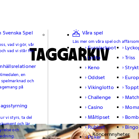
 Svenska Spel
Våra spel
Läs mer om våra spel och affärso
ss, vad vi gör, vår
TAGGARKIV
Eurojackpot
Lycko
och vad vi står för.
Lotto
Triss
mhällsrelationer
Keno
Strykt
Almedalen, en
Oddset
Europ
e spelmarknad och
Vikinglotto
Toppt
gagemang på
Challenge
Matc
lagsstyrning
Casino
Moma
Måltipset
Bomb
r vi styrs, ta del
okument och lär
Rubbet
Bingo
yrelse och
Koncernnyheter
ledning.
Poker