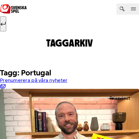
Hoppa till innehåll
Sök efter:
Sök
TAGGARKIV
Tagg: Portugal
Prenumerera på våra nyheter
Trissvinst