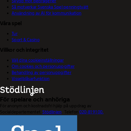
Skydd mot bedrägerier
Så motverkar Svenska Spel penningtvätt
Användning av AI för kommunikation
Våra spel
Tur
Sport & Casino
Villkor och integritet
Välj dina cookieinställningar
Om cookies och personuppgifter
Behandling av personuppgifter
Visselblåsarfunktion
För spelare och anhöriga
För anonym och kostnadsfri hjälp på uppdrag av
Socialdepartementet.
Stödlinjen
. Telefon
020-81 91 00.