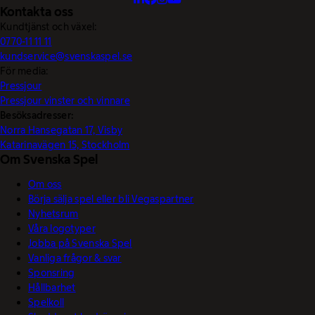
Kontakta oss
Kundtjänst och växel:
0770-11 11 11
kundservice@svenskaspel.se
För media:
Pressjour
Pressjour vinster och vinnare
Besöksadresser:
Norra Hansegatan 17, Visby
Katarinavägen 15, Stockholm
Om Svenska Spel
Om oss
Börja sälja spel eller bli Vegaspartner
Nyhetsrum
Våra logotyper
Jobba på Svenska Spel
Vanliga frågor & svar
Sponsring
Hållbarhet
Spelkoll