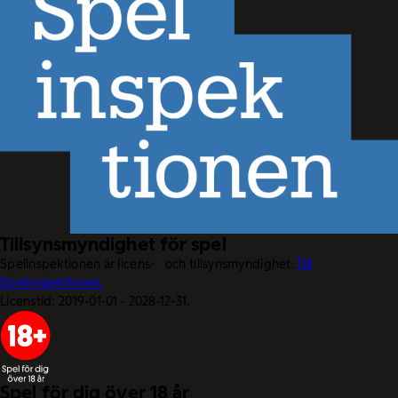
Tillsynsmyndighet för spel
Spelinspektionen är licens- och tillsynsmyndighet.
Till
Spelinspektionen.
Licenstid: 2019-01-01 - 2028-12-31.
Spel för dig över 18 år