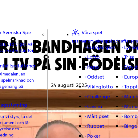
 Svenska Spel
Våra spel
FRÅN BANDHAGEN S
Läs mer om våra spel och affärso
ss, vad vi gör, vår
Eurojackpot
Lycko
och vad vi står för.
S I TV PÅ SIN FÖDEL
Lotto
Triss
mhällsrelationer
Keno
Strykt
Almedalen, en
Oddset
Europ
e spelmarknad och
24 augusti 2025
Vikinglotto
Toppt
gagemang på
Challenge
Matc
lagsstyrning
Casino
Moma
Måltipset
Bomb
r vi styrs, ta del
okument och lär
Rubbet
Bingo
yrelse och
ledning.
Poker