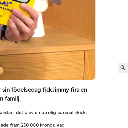
ntakter
ter:
sin födelsedag fick Jimmy fira en
n familj.
nslan, det blev en otrolig adrenalinkick,
pade fram 250 000 kronor. Vad