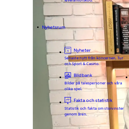
Nyhetsrum
Nyheter
Senaste nytt från koncernen, Tur
och Sport & Casino.
Bildbank
Bilder på talespersoner och våra
olika spel.
Fakta och statistik
Statistik och fakta om storvinster
genom åren.