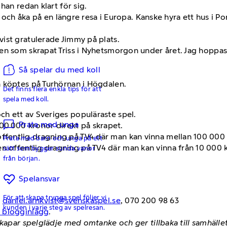
han redan klart för sig.
t och åka på en längre resa i Europa. Kanske hyra ett hus i Po
ist gratulerade Jimmy på plats.
en som skrapat Triss i Nyhetsmorgon under året. Jag hoppas 
Så spelar du med koll
n köptes på Turhörnan i Högdalen.
Det finns flera enkla tips för att
spela med koll.
och ett av Sveriges populäraste spel.
Prata med unga
00 000 kronor direkt på skrapet.
 offentlig dragning på TV4 där man kan vinna mellan 100 00
Prata med barn och unga på ett
en offentlig dragning på TV4 där man kan vinna från 10 000 kr
sätt som bygger sunda vanor
från början.
Spelansvar
För att skapa trygga spel följer vi
,
daniel.arnkvist@svenskaspel.se
, 070 200 98 63
kunden i varje steg av spelresan.
h blogginlägg
.
skapar spelglädje med omtanke och ger tillbaka till samhäll