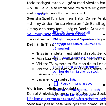
födelsedagsfiraren vill göra med vinsten har 
– Vi skulle vilja ta ut dubbel föräldraledighe
ny bil också, berättar Jimmy glatt.
Spelkoll
Svenska Spel Turs kommunikatör Daniel Arnkv
– Jimmy är den första vinnaren från Bandhag
Jimmy och hans familj, säger Daniel Arnkvist.
Detta är Spelkoll
Se Jimmy skrapa fram vinsten här.
Trisslotten som tog Jimmy till Nyhetsmorgo
Det blir roligare att spela när det
är tryggt och säkert. Läs mer om
Det här är Triss:
vår spelkoll.
Triss är landets mest sålda skraplotter 
Känn igen spelproblem
Man kan vinna mellan 30 kronor och 1 0
Vid tre TV-symboler får man delta i en
Lär dig känna igen spelproblem
Vid tre klöversymboler får man delta i 
och hur du kan få eller ge stöd.
månaden i 25 år.
Läs mer om spelet
här.
Forskning om spel
Vid frågor, vänligen kontakta:
Ta del av forskningsresultat och
Daniel Arnkvist, kommunikatör Svenska Spel
läs mer om vårt oberoende
Här kan du prenumerera på våra nyheter oc
forskningsråd.
Svenska Spel är hela Sveriges spelbolag. Vi 