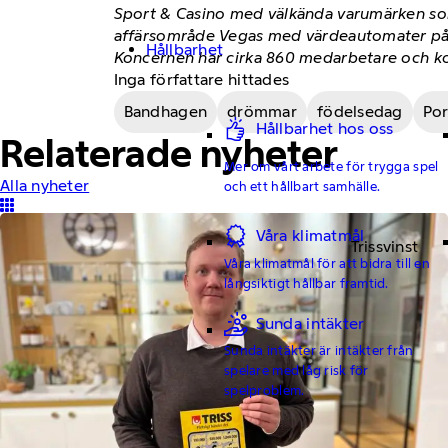
Sport & Casino med välkända varumärken som
affärsområde Vegas med värdeautomater på re
Hållbarhet
Koncernen har cirka 860 medarbetare och ko
Inga författare hittades
Bandhagen
drömmar
födelsedag
Por
Hållbarhet hos oss
Relaterade nyheter
Mer om vårt arbete för trygga spel
Alla nyheter
och ett hållbart samhälle.
Våra klimatmål
Trissvinst
Våra klimatmål för att bidra till en
långsiktigt hållbar framtid.
Sunda intäkter
Sunda intäkter är intäkter från
spelare med låg risk för
spelproblem.