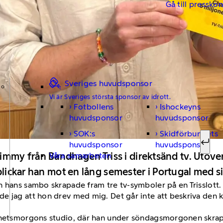
Gå till pressko
Sveriges huvudsponsor
Vi är Sveriges största sponsor av idrott.
Fotbollens
Ishockeyns
Sök ef
huvudsponsor
huvudsponsor
SOK:s
Skidförbundets
huvudsponsor
huvudsponsor
Sök
y från Bandhagen Triss i direktsänd tv. Utöver 
Våra samarbeten
blickar han mot en lång semester i Portugal med si
h hans sambo skrapade fram tre tv-symboler på en Trisslott.
 jag att hon drev med mig. Det går inte att beskriva den kä
Nyhetsmorgons studio, där han under söndagsmorgonen skra