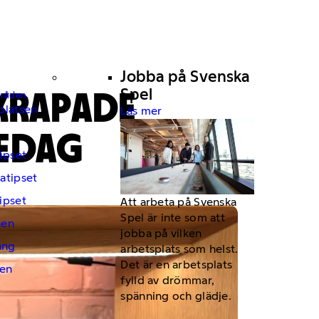
Jobba på Svenska
KRAPADE
Spel
mråden.
platsen
Läs mer
SEDAG
ipset
atipset
ipset
Att arbeta på Svenska
Spel är inte som att
hen
jobba på vilken
ng
arbetsplats som helst.
Det är en arbetsplats
en
fylld av drömmar,
spänning och glädje.