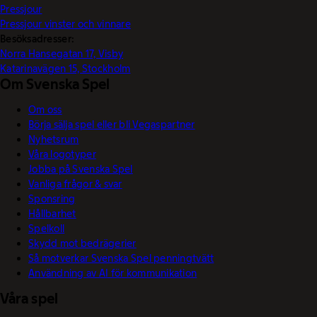
Pressjour
Pressjour vinster och vinnare
Besöksadresser:
Norra Hansegatan 17, Visby
Katarinavägen 15, Stockholm
Om Svenska Spel
Om oss
Börja sälja spel eller bli Vegaspartner
Nyhetsrum
Våra logotyper
Jobba på Svenska Spel
Vanliga frågor & svar
Sponsring
Hållbarhet
Spelkoll
Skydd mot bedrägerier
Så motverkar Svenska Spel penningtvätt
Användning av AI för kommunikation
Våra spel