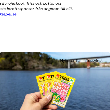
Eurojackpot, Triss och Lotto, och
a idrottssponsor från ungdom till elit.
kaspel.se
Nyheter Tur
Trissvinst