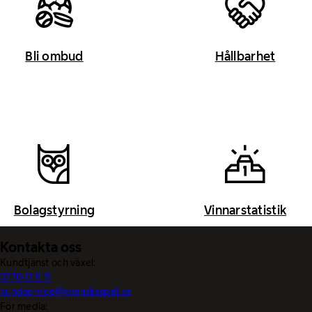
Bli ombud
Hållbarhet
Bolagstyrning
Vinnarstatistik
Kontakta oss
Kundtjänst och växel:
0770-11 11 11
kundservice@svenskaspel.se
För media: