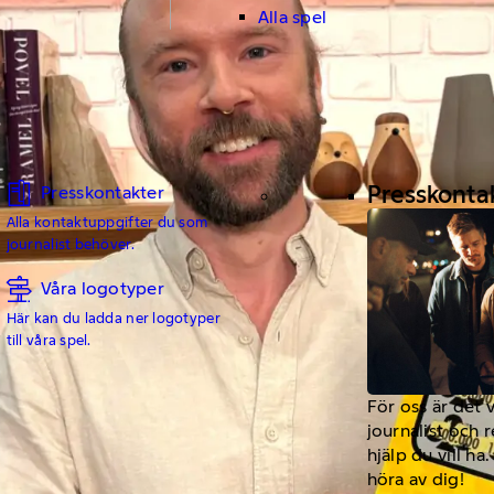
Alla spel
Presskonta
Presskontakter
Alla kontaktuppgifter du som
journalist behöver.
Våra logotyper
Här kan du ladda ner logotyper
till våra spel.
För oss är det 
journalist och 
hjälp du vill h
höra av dig!