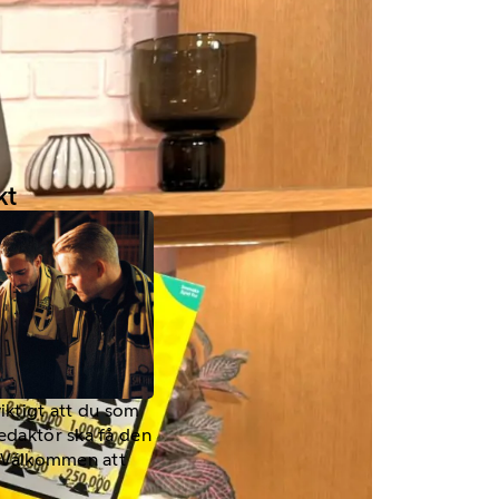
kt
viktigt att du som
redaktör ska få den
a. Välkommen att