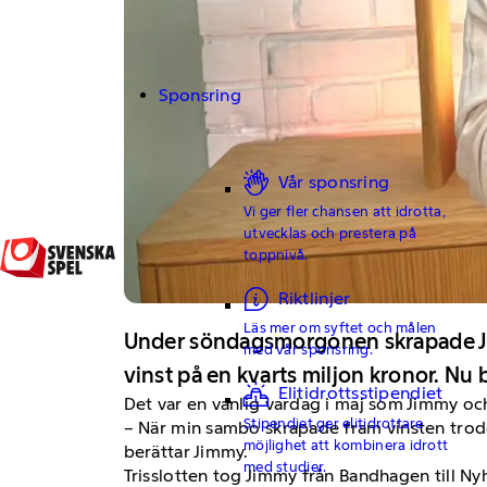
Sponsring
Vår sponsring
Vi ger fler chansen att idrotta,
utvecklas och prestera på
toppnivå.
Riktlinjer
Läs mer om syftet och målen
Under söndagsmorgonen skrapade Jimm
med vår sponsring.
vinst på en kvarts miljon kronor. Nu 
Elitidrottsstipendiet
Det var en vanlig vardag i maj som Jimmy oc
Stipendiet ger elitidrottare
– När min sambo skrapade fram vinsten trodde
möjlighet att kombinera idrott
berättar Jimmy.
med studier.
Trisslotten tog Jimmy från Bandhagen till 