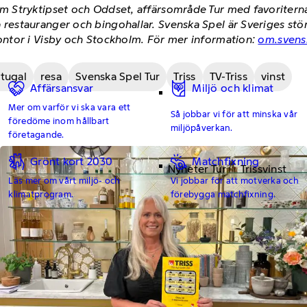
 Stryktipset och Oddset, affärsområde Tur med favoriterna 
stauranger och bingohallar. Svenska Spel är Sveriges störst
ntor i Visby och Stockholm. För mer information:
om.svens
tugal
resa
Svenska Spel Tur
Triss
TV-Triss
vinst
Affärsansvar
Miljö och klimat
Mer om varför vi ska vara ett
Så jobbar vi för att minska vår
föredöme inom hållbart
miljöpåverkan.
företagande.
Grönt kort 2030
Matchfixning
Nyheter Tur
Trissvinst
Läs mer om vårt miljö- och
Vi jobbar för att motverka och
klimatprogram.
förebygga matchfixning.