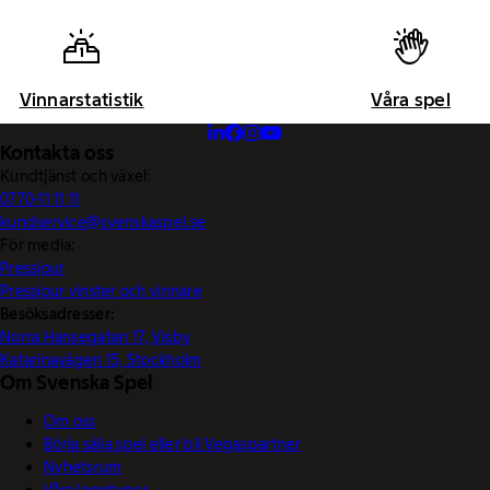
Vinnarstatistik
Våra spel
Kontakta oss
Kundtjänst och växel:
0770-11 11 11
kundservice@svenskaspel.se
För media:
Pressjour
Pressjour vinster och vinnare
Besöksadresser:
Norra Hansegatan 17, Visby
Katarinavägen 15, Stockholm
Om Svenska Spel
Om oss
Börja sälja spel eller bli Vegaspartner
Nyhetsrum