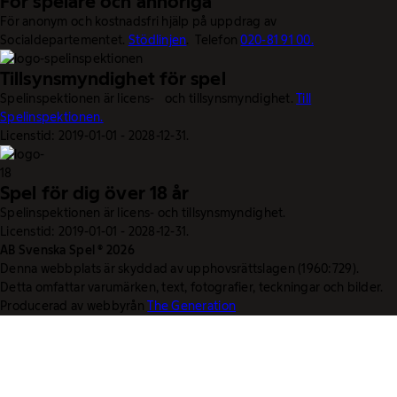
För spelare och anhöriga
För anonym och kostnadsfri hjälp på uppdrag av
Socialdepartementet.
Stödlinjen
. Telefon
020-81 91 00.
Tillsynsmyndighet för spel
Spelinspektionen är licens- och tillsynsmyndighet.
Till
Spelinspektionen.
Licenstid: 2019-01-01 - 2028-12-31.
Spel för dig över 18 år
Spelinspektionen är licens- och tillsynsmyndighet.
Licenstid: 2019-01-01 - 2028-12-31.
AB Svenska Spel © 2026
Denna webbplats är skyddad av upphovsrättslagen (1960:729).
Detta omfattar varumärken, text, fotografier, teckningar och bilder.
Producerad av webbyrån
The Generation