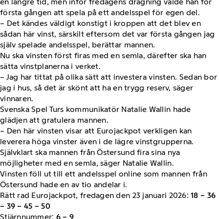
en längre tid, men inför fredagens dragning valde han för
första gången att spela på ett andelsspel för egen del.
– Det kändes väldigt konstigt i kroppen att det blev en
sådan här vinst, särskilt eftersom det var första gången jag
själv spelade andelsspel, berättar mannen.
Nu ska vinsten först firas med en semla, därefter ska han
sätta vinstplanerna i verket.
– Jag har tittat på olika sätt att investera vinsten. Sedan bor
jag i hus, så det är skönt att ha en trygg reserv, säger
vinnaren.
Svenska Spel Turs kommunikatör Natalie Wallin hade
glädjen att gratulera mannen.
– Den här vinsten visar att Eurojackpot verkligen kan
leverera höga vinster även i de lägre vinstgrupperna.
Självklart ska mannen från Östersund fira sina nya
möjligheter med en semla, säger Natalie Wallin.
Vinsten föll ut till ett andelsspel online som mannen från
Östersund hade en av tio andelar i.
Rätt rad Eurojackpot, fredagen den 23 januari 2026:
18 – 36
– 39 – 45 – 50
Stjärnnummer:
6 – 9