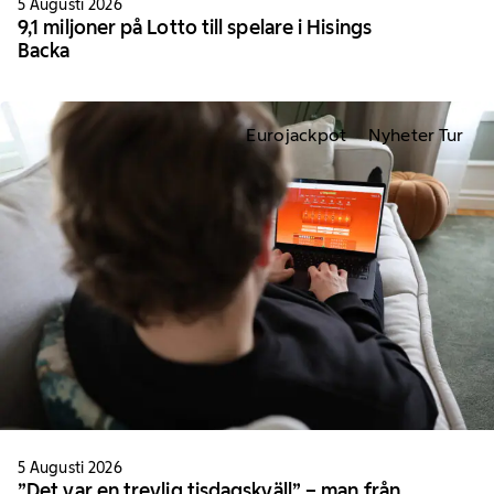
5 Augusti 2026
9,1 miljoner på Lotto till spelare i Hisings
Backa
Eurojackpot
Nyheter Tur
5 Augusti 2026
”Det var en trevlig tisdagskväll” – man från