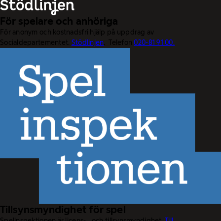
För spelare och anhöriga
För anonym och kostnadsfri hjälp på uppdrag av
Socialdepartementet.
Stödlinjen
. Telefon
020-81 91 00.
Tillsynsmyndighet för spel
Spelinspektionen är licens- och tillsynsmyndighet.
Till