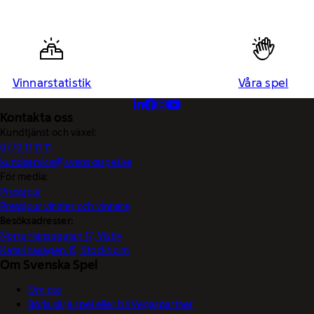
Vinnarstatistik
Våra spel
Kontakta oss
Kundtjänst och växel:
0770-11 11 11
kundservice@svenskaspel.se
För media:
Pressjour
Pressjour vinster och vinnare
Besöksadresser:
Norra Hansegatan 17, Visby
Katarinavägen 15, Stockholm
Om Svenska Spel
Om oss
Börja sälja spel eller bli Vegaspartner