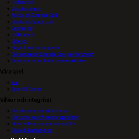
Nyhetsrum
Våra logotyper
Jobba på Svenska Spel
Vanliga frågor & svar
Sponsring
Hållbarhet
Spelkoll
Skydd mot bedrägerier
Så motverkar Svenska Spel penningtvätt
Användning av AI för kommunikation
Våra spel
Tur
Sport & Casino
Villkor och integritet
Välj dina cookieinställningar
Om cookies och personuppgifter
Behandling av personuppgifter
Visselblåsarfunktion