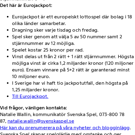
Det här är Eurojackpot:
Eurojackpot är ett europeiskt lottospel där bolag i 18
olika länder samarbetar.
Dragning sker varje tisdag och fredag.
Spel sker genom att välja 5 av 50 nummer samt 2
stjärnnummer av 12 möjliga.
Spelet kostar 25 kronor per rad.
Vinst delas ut från 2 rätt + 1 rätt stjärnnummer. Högsta
möjliga vinst är cirka 1,2 miljarder kronor (120 miljoner
euro). Ensam vinnare på 5+2 rätt är garanterad minst
10 miljoner euro.
I Sverige har vi haft tio jackpotutfall, den högsta på
1,25 miljarder kronor.
Till Eurojackpot.
Vid frågor, vänligen kontakta:
Natalie Wallin, kommunikatör Svenska Spel, 073-800 78
87,
natalie.wallin@svenskaspel.se
Här kan du prenumerera på våra nyheter och blogginlägg
.
Svenska Spel skapar spelglädje med omtanke och ger