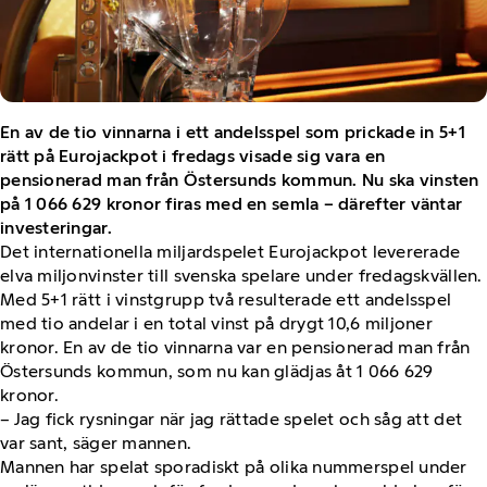
En av de tio vinnarna i ett andelsspel som prickade in 5+1
rätt på Eurojackpot i fredags visade sig vara en
pensionerad man från Östersunds kommun. Nu ska vinsten
på 1 066 629 kronor firas med en semla – därefter väntar
investeringar.
Det internationella miljardspelet Eurojackpot levererade
elva miljonvinster till svenska spelare under fredagskvällen.
Med 5+1 rätt i vinstgrupp två resulterade ett andelsspel
med tio andelar i en total vinst på drygt 10,6 miljoner
kronor. En av de tio vinnarna var en pensionerad man från
Östersunds kommun, som nu kan glädjas åt 1 066 629
kronor.
– Jag fick rysningar när jag rättade spelet och såg att det
var sant, säger mannen.
Mannen har spelat sporadiskt på olika nummerspel under