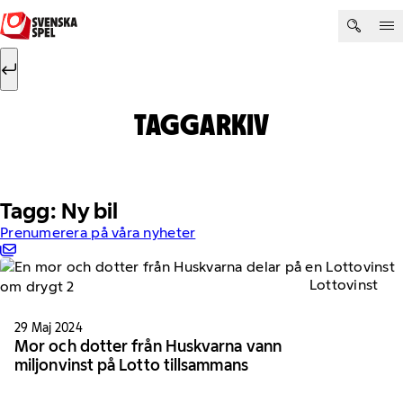
Hoppa till innehåll
Sök efter:
Sök
TAGGARKIV
Tagg: Ny bil
Prenumerera på våra nyheter
Lottovinst
29 Maj 2024
Mor och dotter från Huskvarna vann
miljonvinst på Lotto tillsammans