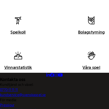
Spelkoll
Bolagstyrning
Vinnarstatistik
Våra spel
Kontakta oss
Kundtjänst och växel:
0770-11 11 11
kundservice@svenskaspel.se
För media:
Pressjour