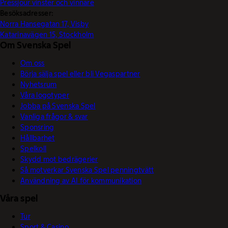
Pressjour vinster och vinnare
Besöksadresser:
Norra Hansegatan 17, Visby
Katarinavägen 15, Stockholm
Om Svenska Spel
Om oss
Börja sälja spel eller bli Vegaspartner
Nyhetsrum
Våra logotyper
Jobba på Svenska Spel
Vanliga frågor & svar
Sponsring
Hållbarhet
Spelkoll
Skydd mot bedrägerier
Så motverkar Svenska Spel penningtvätt
Användning av AI för kommunikation
Våra spel
Tur
Sport & Casino