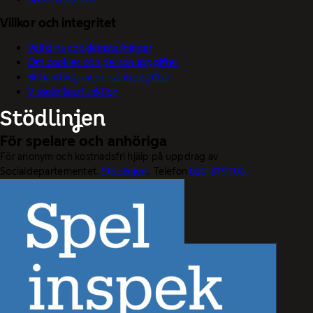
Villkor och integritet
Välj dina cookieinställningar
Om cookies och personuppgifter
Behandling av personuppgifter
Visselblåsarfunktion
För spelare och anhöriga
För anonym och kostnadsfri hjälp på uppdrag av
Socialdepartementet.
Stödlinjen
. Telefon
020-81 91 00.