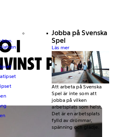
Jobba på Svenska
O I
Spel
mråden.
platsen
Läs mer
VINST PÅ
ipset
atipset
ipset
Att arbeta på Svenska
Spel är inte som att
hen
jobba på vilken
ng
arbetsplats som helst.
Det är en arbetsplats
en
fylld av drömmar,
spänning och glädje.