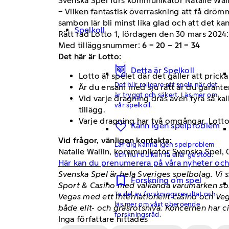
Svenska Spel Turs kommunikatör Natalie Walli
− Vilken fantastisk överraskning att få dröm
sambon lär bli minst lika glad och att det kan 
Spelkoll
Rätt rad Lotto 1, lördagen den 30 mars 2024
Med tilläggsnummer:
6 − 20 – 21 − 34
Det här är Lotto:
Detta är Spelkoll
Lotto är spelet där det gäller att prick
Det blir roligare att spela när det
Är du ensam med sju rätt är du garanter
är tryggt och säkert. Läs mer om
Vid varje dragning dras även fyra så ka
vår spelkoll.
tillägg.
Varje dragning har två omgångar, Lotto 1
Känn igen spelproblem
Vid frågor, vänligen kontakta:
Lär dig känna igen spelproblem
Natalie Wallin, kommunikatör Svenska Spel, 
och hur du kan få eller ge stöd.
Här kan du prenumerera på våra nyheter oc
Svenska Spel är hela Sveriges spelbolag. Vi 
Forskning om spel
Sport & Casino med välkända varumärken som
Ta del av forskningsresultat och
Vegas med ett internationellt casino och Ve
läs mer om vårt oberoende
både elit- och gräsrotsnivå. Koncernen har c
forskningsråd.
Inga författare hittades