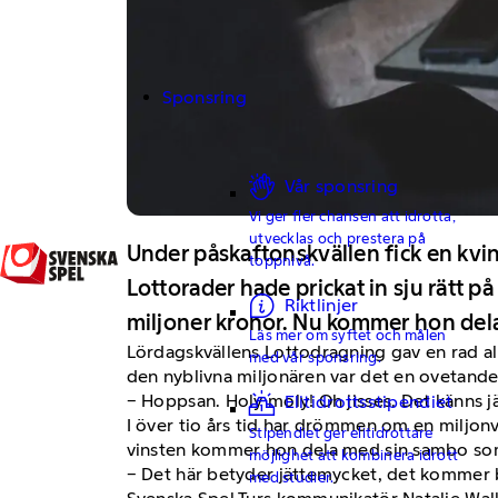
Sponsring
Vår sponsring
Vi ger fler chansen att idrotta,
utvecklas och prestera på
Under påskaftonskvällen fick en kvin
toppnivå.
Lottorader hade prickat in sju rätt på
Riktlinjer
miljoner kronor. Nu kommer hon dela 
Läs mer om syftet och målen
Lördagskvällens Lottodragning gav en rad all
med vår sponsring.
den nyblivna miljonären var det en ovetand
− Hoppsan. Holy moly! Oh jisses. Det känns j
Elitidrottsstipendiet
I över tio års tid har drömmen om en miljon
Stipendiet ger elitidrottare
vinsten kommer hon dela med sin sambo som
möjlighet att kombinera idrott
− Det här betyder jättemycket, det kommer bli
med studier.