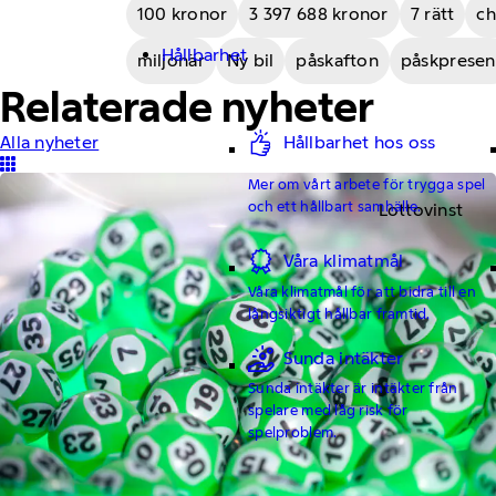
100 kronor
3 397 688 kronor
7 rätt
c
Hållbarhet
miljonär
Ny bil
påskafton
påskpresen
Relaterade nyheter
Hållbarhet hos oss
Alla nyheter
Mer om vårt arbete för trygga spel
och ett hållbart samhälle.
Lottovinst
Våra klimatmål
Våra klimatmål för att bidra till en
långsiktigt hållbar framtid.
Sunda intäkter
Sunda intäkter är intäkter från
spelare med låg risk för
spelproblem.