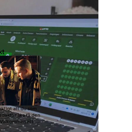
kt
viktigt att du som
redaktör ska få den
a. Välkommen att