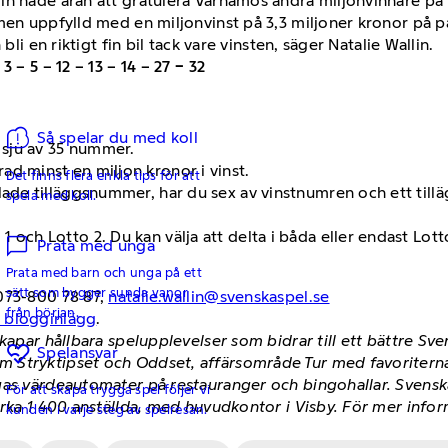
n hade äran att gratulera Värnamos andra miljonvinnare på 
men uppfylld med en miljonvinst på 3,3 miljoner kronor på p
bli en riktigt fin bil tack vare vinsten, säger Natalie Wallin.
:
3 – 5 – 12 – 13 – 14 – 27 − 32
Så spelar du med koll
a sju av 35 nummer.
ad minst en miljon kronor i vinst.
Det finns flera enkla tips för att
llade tilläggsnummer, har du sex av vinstnumren och ett til
spela med koll.
 och Lotto 2. Du kan välja att delta i båda eller endast Lotto
Prata med unga
Prata med barn och unga på ett
sätt som bygger sunda vanor
073-800 78 87,
natalie.wallin@svenskaspel.se
från början.
h blogginlägg
.
skapar hållbara spelupplevelser som bidrar till ett bättre S
Spelansvar
 Stryktipset och Oddset, affärsområde Tur med favoriterna
gas värdeautomater på restauranger och bingohallar. Svenska
För att skapa trygga spel följer vi
irka 1 400 anställda, med huvudkontor i Visby. För mer info
kunden i varje steg av spelresan.