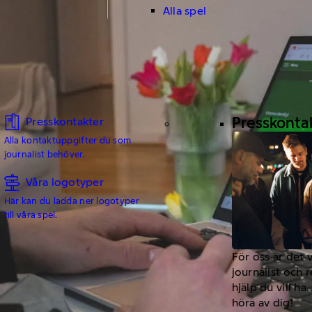
Alla spel
Presskonta
Presskontakter
Alla kontaktuppgifter du som
journalist behöver.
Våra logotyper
Här kan du ladda ner logotyper
till våra spel.
För oss är det 
journalist och 
hjälp du vill h
höra av dig!