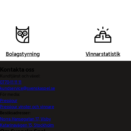
Bolagstyrning
Vinnarstatistik
Kontakta oss
Kundtjänst och växel:
0770-11 11 11
kundservice@svenskaspel.se
För media:
Pressjour
Pressjour vinster och vinnare
Besöksadresser:
Norra Hansegatan 17, Visby
Katarinavägen 15, Stockholm