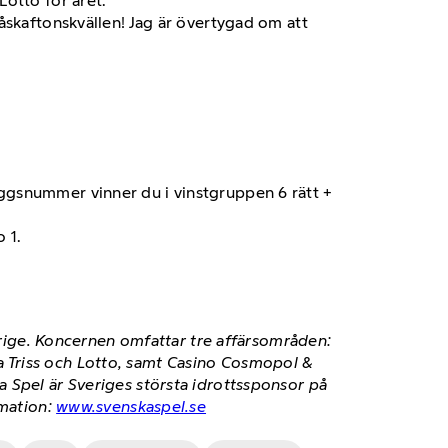
Lotto för året.
åskaftonskvällen! Jag är övertygad om att
läggsnummer vinner du i vinstgruppen 6 rätt +
 1.
verige. Koncernen omfattar tre affärsområden:
 Triss och Lotto, samt Casino Cosmopol &
 Spel är Sveriges största idrottssponsor på
rmation:
www.svenskaspel.se