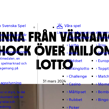
 Svenska Spel
Våra spel
INNA FRÅN VÄRNAM
Läs mer om våra spel och affärso
ss, vad vi gör, vår
Eurojackpot
Lycko
och vad vi står för.
HOCK ÖVER MILJON
Lotto
Triss
mhällsrelationer
Keno
Strykt
LOTTO
Almedalen, en
Oddset
Europ
e spelmarknad och
Vikinglotto
Toppt
gagemang på
Challenge
Matc
31 mars 2024
lagsstyrning
Casino
Moma
Måltipset
Bomb
r vi styrs, ta del
okument och lär
Rubbet
Bingo
yrelse och
ledning.
Poker