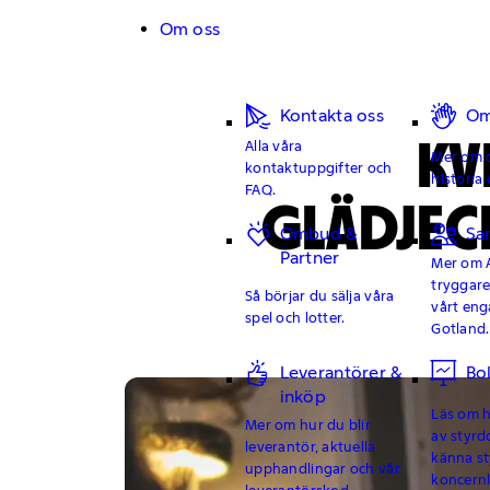
Hoppa till innehåll
Om oss
Kontakta oss
Om
KV
Alla våra
Mer om o
kontaktuppgifter och
historia 
FAQ.
GLÄDJEC
Ombud &
Sa
Partner
Mer om 
tryggar
Så börjar du sälja våra
vårt en
spel och lotter.
Gotland.
Leverantörer &
Bo
inköp
Läs om hu
Mer om hur du blir
av styrd
leverantör, aktuella
känna st
upphandlingar och vår
koncern
leverantörskod.