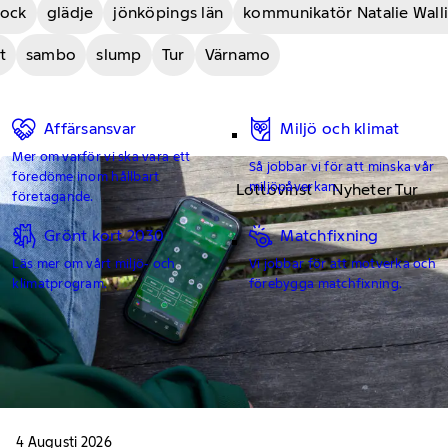
hock
glädje
jönköpings län
kommunikatör Natalie Wall
t
sambo
slump
Tur
Värnamo
Affärsansvar
Miljö och klimat
Mer om varför vi ska vara ett
Så jobbar vi för att minska vår
föredöme inom hållbart
miljöpåverkan.
Lottovinst
Nyheter Tur
företagande.
Grönt kort 2030
Matchfixning
Läs mer om vårt miljö- och
Vi jobbar för att motverka och
klimatprogram.
förebygga matchfixning.
4 Augusti 2026