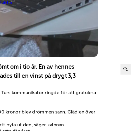
ntakter
ter:
mt om i tio år. En av hennes
des till en vinst på drygt 3,3
l Turs kommunikatör ringde för att gratulera
 100 kronor blev drömmen sann. Glädjen över
att byta ut den, säger kvinnan.