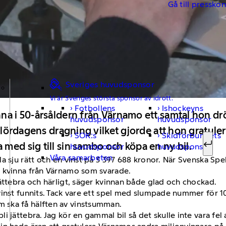
Gå till pressko
Sveriges huvudsponsor
Vi är Sveriges största sponsor av idrott.
Fotbollens
Ishockeyns
Sök ef
na i 50-årsåldern från Värnamo ett samtal hon drö
huvudsponsor
huvudsponsor
 lördagens dragning vilket gjorde att hon gratulera
SOK:s
Skidförbundets
med sig till sin sambo och köpa en ny bil.
huvudsponsor
huvudsponsor
Sök
Våra samarbeten
a sju rätt och en vinst på 3 397 688 kronor. När Svenska Spe
e kvinna från Värnamo som svarade.
ättebra och härligt, säger kvinnan både glad och chockad.
vinst funnits. Tack vare ett spel med slumpade nummer för
 ska få hälften av vinstsumman.
 jättebra. Jag kör en gammal bil så det skulle inte vara fel 