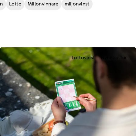
in
Lotto
Miljonvinnare
miljonvinst
Lottovinst
Nyheter Tur