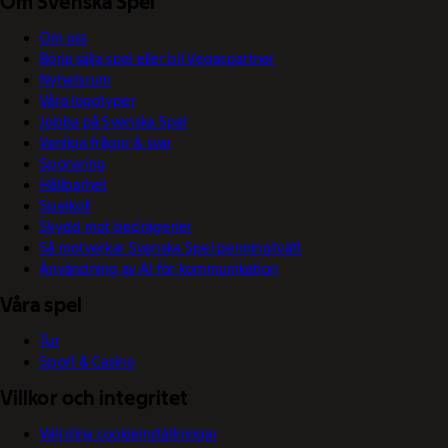
Om Svenska Spel
Om oss
Börja sälja spel eller bli Vegaspartner
Nyhetsrum
Våra logotyper
Jobba på Svenska Spel
Vanliga frågor & svar
Sponsring
Hållbarhet
Spelkoll
Skydd mot bedrägerier
Så motverkar Svenska Spel penningtvätt
Användning av AI för kommunikation
Våra spel
Tur
Sport & Casino
Villkor och integritet
Välj dina cookieinställningar