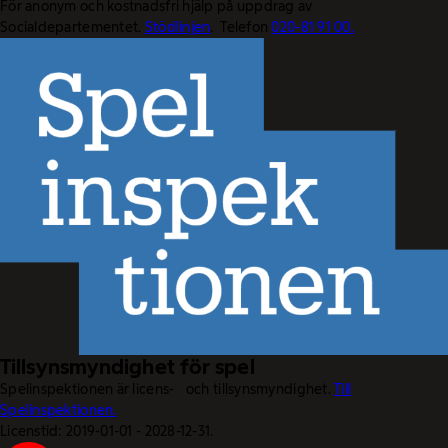
För anonym och kostnadsfri hjälp på uppdrag av
Socialdepartementet.
Stödlinjen
. Telefon
020-81 91 00.
Tillsynsmyndighet för spel
Spelinspektionen är licens- och tillsynsmyndighet.
Till
Spelinspektionen.
Licenstid: 2019-01-01 - 2028-12-31.