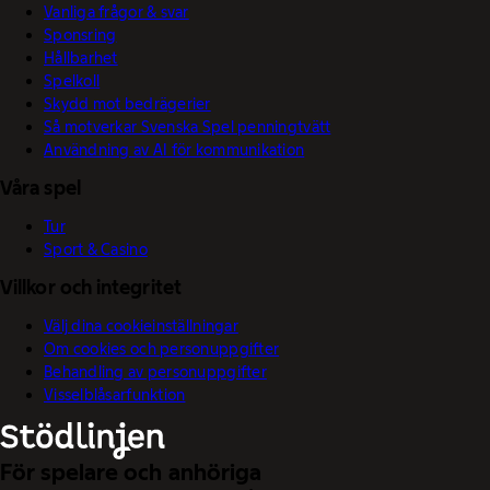
Vanliga frågor & svar
Sponsring
Hållbarhet
Spelkoll
Skydd mot bedrägerier
Så motverkar Svenska Spel penningtvätt
Användning av AI för kommunikation
Våra spel
Tur
Sport & Casino
Villkor och integritet
Välj dina cookieinställningar
Om cookies och personuppgifter
Behandling av personuppgifter
Visselblåsarfunktion
För spelare och anhöriga