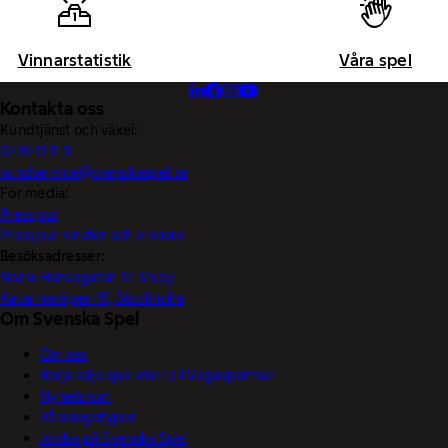
Vinnarstatistik
Våra spel
Kontakta oss
Kundtjänst och växel:
0770-11 11 11
kundservice@svenskaspel.se
För media:
Pressjour
Pressjour vinster och vinnare
Besöksadresser:
Norra Hansegatan 17, Visby
Katarinavägen 15, Stockholm
Om Svenska Spel
Om oss
Börja sälja spel eller bli Vegaspartner
Nyhetsrum
Våra logotyper
Jobba på Svenska Spel