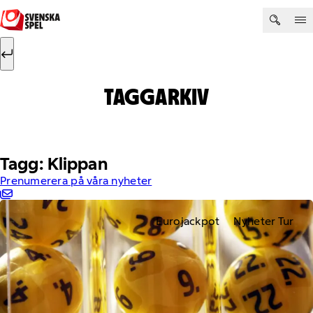
Hoppa till innehåll
Sök efter:
Sök
TAGGARKIV
Tagg: Klippan
Prenumerera på våra nyheter
Eurojackpot
Nyheter Tur