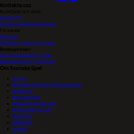
Kontakta oss
Kundtjänst och växel:
0770-11 11 11
kundservice@svenskaspel.se
För media:
Pressjour
Pressjour vinster och vinnare
Besöksadresser:
Norra Hansegatan 17, Visby
Katarinavägen 15, Stockholm
Om Svenska Spel
Om oss
Börja sälja spel eller bli Vegaspartner
Nyhetsrum
Våra logotyper
Jobba på Svenska Spel
Vanliga frågor & svar
Sponsring
Hållbarhet
Spelkoll