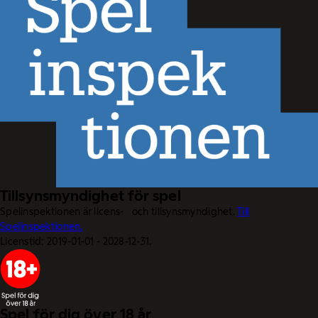
Tillsynsmyndighet för spel
Spelinspektionen är licens- och tillsynsmyndighet.
Till
Spelinspektionen.
Licenstid: 2019-01-01 - 2028-12-31.
Spel för dig över 18 år