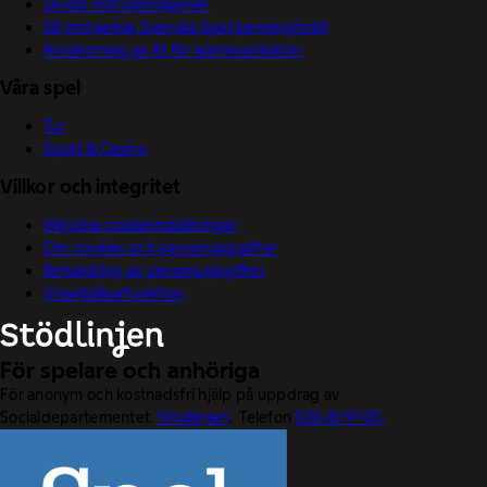
Skydd mot bedrägerier
Så motverkar Svenska Spel penningtvätt
Användning av AI för kommunikation
Våra spel
Tur
Sport & Casino
Villkor och integritet
Välj dina cookieinställningar
Om cookies och personuppgifter
Behandling av personuppgifter
Visselblåsarfunktion
För spelare och anhöriga
För anonym och kostnadsfri hjälp på uppdrag av
Socialdepartementet.
Stödlinjen
. Telefon
020-81 91 00.