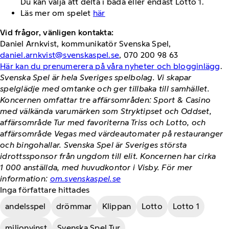
Du kan välja att delta i båda eller endast Lotto 1.
Läs mer om spelet
här
Vid frågor, vänligen kontakta:
Daniel Arnkvist, kommunikatör Svenska Spel,
daniel.arnkvist@svenskaspel.se
, 070 200 98 63
Här kan du prenumerera på våra nyheter och blogginlägg
.
Svenska Spel är hela Sveriges spelbolag. Vi skapar
spelglädje med omtanke och ger tillbaka till samhället.
Koncernen omfattar tre affärsområden: Sport & Casino
med välkända varumärken som Stryktipset och Oddset,
affärsområde Tur med favoriterna Triss och Lotto, och
affärsområde Vegas med värdeautomater på restauranger
och bingohallar. Svenska Spel är Sveriges största
idrottssponsor från ungdom till elit. Koncernen har cirka
1 000 anställda, med huvudkontor i Visby. För mer
information:
om.svenskaspel.se
Inga författare hittades
andelsspel
drömmar
Klippan
Lotto
Lotto 1
miljonvinst
Svenska Spel Tur