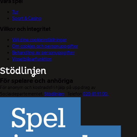
Våra spel
Tur
Sport & Casino
Villkor och integritet
Välj dina cookieinställningar
Om cookies och personuppgifter
Behandling av personuppgifter
Visselblåsarfunktion
För spelare och anhöriga
För anonym och kostnadsfri hjälp på uppdrag av
Socialdepartementet.
Stödlinjen
. Telefon
020-81 91 00.