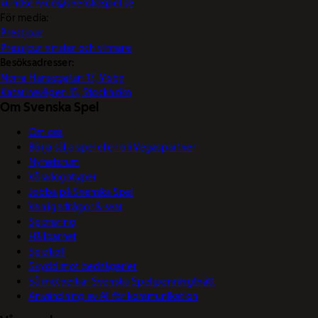
kundservice@svenskaspel.se
För media:
Pressjour
Pressjour vinster och vinnare
Besöksadresser:
Norra Hansegatan 17, Visby
Katarinavägen 15, Stockholm
Om Svenska Spel
Om oss
Börja sälja spel eller bli Vegaspartner
Nyhetsrum
Våra logotyper
Jobba på Svenska Spel
Vanliga frågor & svar
Sponsring
Hållbarhet
Spelkoll
Skydd mot bedrägerier
Så motverkar Svenska Spel penningtvätt
Användning av AI för kommunikation