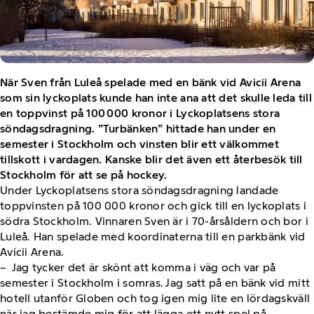
När Sven från Luleå spelade med en bänk vid Avicii Arena
som sin lyckoplats kunde han inte ana att det skulle leda till
en toppvinst på 100 000 kronor i Lyckoplatsens stora
söndagsdragning. ”Turbänken” hittade han under en
semester i Stockholm och vinsten blir ett välkommet
tillskott i vardagen. Kanske blir det även ett återbesök till
Stockholm för att se på hockey.
Under Lyckoplatsens stora söndagsdragning landade
toppvinsten på 100 000 kronor och gick till en lyckoplats i
södra Stockholm. Vinnaren Sven är i 70-årsåldern och bor i
Luleå. Han spelade med koordinaterna till en parkbänk vid
Avicii Arena.
– Jag tycker det är skönt att komma i väg och var på
semester i Stockholm i somras. Jag satt på en bänk vid mitt
hotell utanför Globen och tog igen mig lite en lördagskväll
när jag bestämde mig för att lägga ett nytt spel på