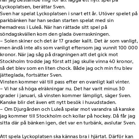
Lyckoplatsen, berättar Sven.
Sven har spelat Lyckoplatsen i snart ett år. Utöver spelet på
parkbänken har han sedan starten spelat med sin
hemadress i Luleå. När han rättade sitt spel på
söndagskvällen kom den glada överraskningen.
– Solen skiner och det är 17 grader kallt. Det är som vanligt,
men ändå inte alls som vanligt eftersom jag vunnit 100 000
kronor. När jag såg på dragningen att det gick mot
Stockholm trodde jag först att jag skulle vinna 40 kronor,
så det blev som en liten chock. Både jag och min fru blev
jätteglada, fortsätter Sven.
Vinsten kommer väl till pass efter en ovanligt kall vinter.
– Vi har så höga elräkningar nu. Det har varit minus 30
grader i januari, så vinsten kommer lämpligt, säger Sven.
Kanske blir det även ett nytt besök i huvudstaden.
– Om Djurgården och Luleå spelar mot varandra så kanske
jag kommer till Stockholm och kollar på hockey. Då får jag
sitta där på bänken igen, det var en turbänk, avslutar Sven.
Att spela Lyckoplatsen ska kännas bra i hjärtat. Därför kan