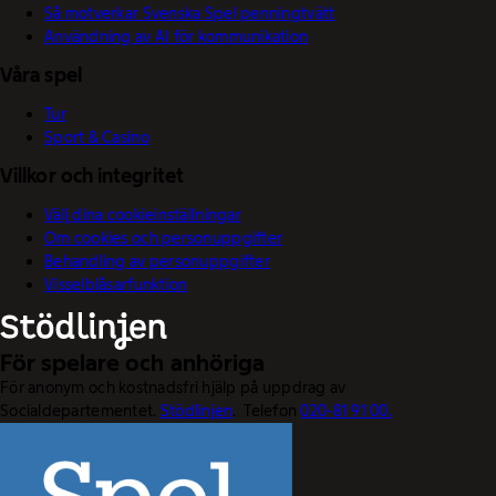
Så motverkar Svenska Spel penningtvätt
Användning av AI för kommunikation
Våra spel
Tur
Sport & Casino
Villkor och integritet
Välj dina cookieinställningar
Om cookies och personuppgifter
Behandling av personuppgifter
Visselblåsarfunktion
För spelare och anhöriga
För anonym och kostnadsfri hjälp på uppdrag av
Socialdepartementet.
Stödlinjen
. Telefon
020-81 91 00.