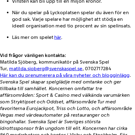
Vinsten kan bli upp till en miljon kronor.
När du spelar på Lyckoplatsen spelar du även för en
god sak. Varje spelare har möjlighet att stödja en
ideell organisation med tio procent av sin spelinsats.
Läs mer om spelet
här
.
Vid frågor vänligen kontakta:
Matilda Sjöberg, kommunikatör på Svenska Spel
Tur,
matilda.sjoberg@svenskaspel.se
, 0702717284
Här kan du prenumerera på våra nyheter och blogginlägg
.
Svenska Spel skapar spelglädje med omtanke och ger
tillbaka till samhället. Koncernen omfattar tre
affärsområden: Sport & Casino med välkända varumärken
som Stryktipset och Oddset, affärsområde Tur med
favoriterna Eurojackpot, Triss och Lotto, och affärsområde
Vegas med värdeautomater på restauranger och
bingohallar. Svenska Spel är Sveriges största
idrottssponsor från ungdom till elit. Koncernen har cirka
860 medarbetare och kontor i Visby och Stockholm. För