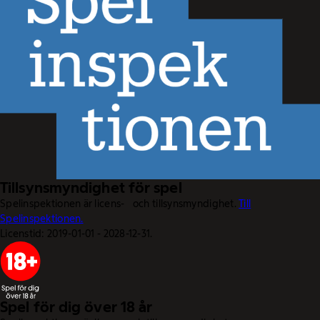
Tillsynsmyndighet för spel
Spelinspektionen är licens- och tillsynsmyndighet.
Till
Spelinspektionen.
Licenstid: 2019-01-01 - 2028-12-31.
Spel för dig över 18 år