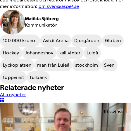
mer information:
om.svenskaspel.se
Matilda Sjöberg
Kommunikatör
100 000 kronor
Avicii Arena
Djurgården
Globen
Hockey
Johanneshov
kall vinter
Luleå
Lyckoplatsen
man från Luleå
stockholm
Sven
toppvinst
turbänk
Relaterade nyheter
Alla nyheter
Trissvinst