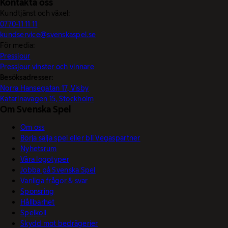
Kontakta oss
Kundtjänst och växel:
0770-11 11 11
kundservice@svenskaspel.se
För media:
Pressjour
Pressjour vinster och vinnare
Besöksadresser:
Norra Hansegatan 17, Visby
Katarinavägen 15, Stockholm
Om Svenska Spel
Om oss
Börja sälja spel eller bli Vegaspartner
Nyhetsrum
Våra logotyper
Jobba på Svenska Spel
Vanliga frågor & svar
Sponsring
Hållbarhet
Spelkoll
Skydd mot bedrägerier