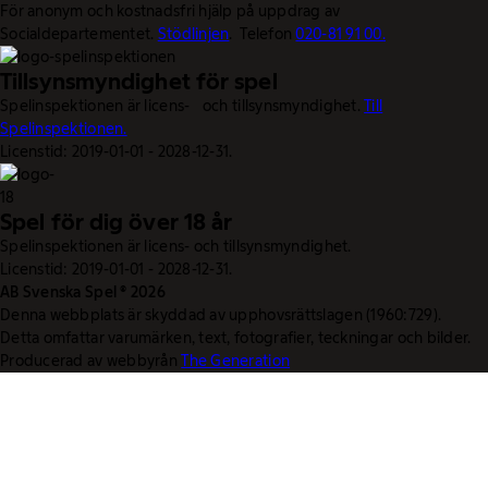
För anonym och kostnadsfri hjälp på uppdrag av
Socialdepartementet.
Stödlinjen
. Telefon
020-81 91 00.
Tillsynsmyndighet för spel
Spelinspektionen är licens- och tillsynsmyndighet.
Till
Spelinspektionen.
Licenstid: 2019-01-01 - 2028-12-31.
Spel för dig över 18 år
Spelinspektionen är licens- och tillsynsmyndighet.
Licenstid: 2019-01-01 - 2028-12-31.
AB Svenska Spel © 2026
Denna webbplats är skyddad av upphovsrättslagen (1960:729).
Detta omfattar varumärken, text, fotografier, teckningar och bilder.
Producerad av webbyrån
The Generation