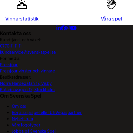
Vinnarstatistik
Våra spel
Kontakta oss
Kundtjänst och växel:
0770-11 11 11
kundservice@svenskaspel.se
För media:
Pressjour
Pressjour vinster och vinnare
Besöksadresser:
Norra Hansegatan 17, Visby
Katarinavägen 15, Stockholm
Om Svenska Spel
Om oss
Börja sälja spel eller bli Vegaspartner
Nyhetsrum
Våra logotyper
Jobba på Svenska Spel