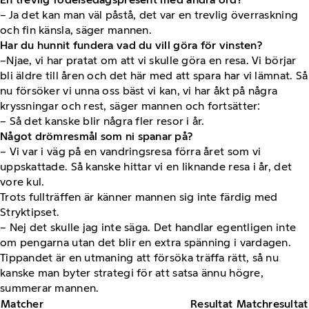
– Ja det kan man väl påstå, det var en trevlig överraskning
och fin känsla, säger mannen.
Har du hunnit fundera vad du vill göra för vinsten?
–Njae, vi har pratat om att vi skulle göra en resa. Vi börjar
bli äldre till åren och det här med att spara har vi lämnat. Så
nu försöker vi unna oss bäst vi kan, vi har åkt på några
kryssningar och rest, säger mannen och fortsätter:
– Så det kanske blir några fler resor i år.
Något drömresmål som ni spanar på?
– Vi var i väg på en vandringsresa förra året som vi
uppskattade. Så kanske hittar vi en liknande resa i år, det
vore kul.
Trots fullträffen är känner mannen sig inte färdig med
Stryktipset.
– Nej det skulle jag inte säga. Det handlar egentligen inte
om pengarna utan det blir en extra spänning i vardagen.
Tippandet är en utmaning att försöka träffa rätt, så nu
kanske man byter strategi för att satsa ännu högre,
summerar mannen.
Matcher
Resultat
Matchresultat