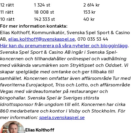
12 rätt
1 324 st
2 614 kr
11 rätt
18 008 st
153 kr
10 rätt
142 333 st
40 kr
För mer information kontakta:
Elias Kolthoff, Kommunikatör, Svenska Spel Sport & Casino
AB,
elias.kolthoff@svenskaspel.se
, 070 035 53 44
Här kan du prenumerera på våra nyheter och blogginlägg
.
Svenska Spel Sport & Casino AB ingår i Svenska Spel-
koncernen och tillhandahåller onlinespel och vadhållning
med välkända varumärken som Stryktipset och Oddset. Vi
skapar spelglädje med omtanke och ger tillbaka till
samhället. Koncernen omfattar även affärsområde Tur med
favoriterna Eurojackpot, Triss och Lotto, och affärsområde
Vegas med värdeautomater på restauranger och
bingohallar. Svenska Spel är Sveriges största
idrottssponsor från ungdom till elit. Koncernen har cirka
860 medarbetare och kontor i Visby och Stockholm. För
mer information:
spela.svenskaspel.se
Elias Kolthoff