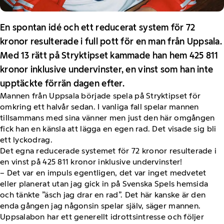
En spontan idé och ett reducerat system för 72
kronor resulterade i full pott för en man från Uppsala.
Med 13 rätt på Stryktipset kammade han hem 425 811
kronor inklusive undervinster, en vinst som han inte
upptäckte förrän dagen efter.
Mannen från Uppsala började spela på Stryktipset för
omkring ett halvår sedan. I vanliga fall spelar mannen
tillsammans med sina vänner men just den här omgången
fick han en känsla att lägga en egen rad. Det visade sig bli
ett lyckodrag.
Det egna reducerade systemet för 72 kronor resulterade i
en vinst på 425 811 kronor inklusive undervinster!
– Det var en impuls egentligen, det var inget medvetet
eller planerat utan jag gick in på Svenska Spels hemsida
och tänkte ”äsch jag drar en rad”. Det här kanske är den
enda gången jag någonsin spelar själv, säger mannen.
Uppsalabon har ett generellt idrottsintresse och följer