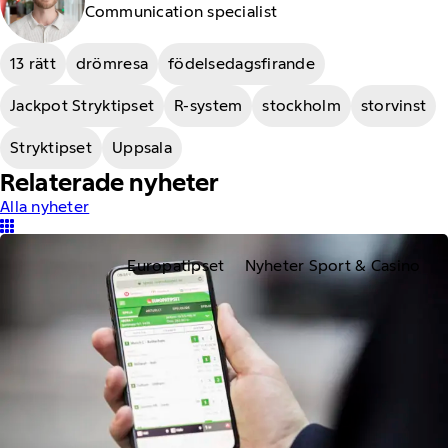
Communication specialist
13 rätt
drömresa
födelsedagsfirande
Jackpot Stryktipset
R-system
stockholm
storvinst
Stryktipset
Uppsala
Relaterade nyheter
Alla nyheter
Europatipset
Nyheter Sport & Casino