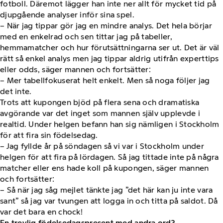
fotboll. Däremot lägger han inte ner allt för mycket tid på
djupgående analyser inför sina spel.
– När jag tippar gör jag en mindre analys. Det hela börjar
med en enkelrad och sen tittar jag på tabeller,
hemmamatcher och hur förutsättningarna ser ut. Det är väl
rätt så enkel analys men jag tippar aldrig utifrån experttips
eller odds, säger mannen och fortsätter:
– Mer tabellfokuserat helt enkelt. Men så noga följer jag
det inte.
Trots att kupongen bjöd på flera sena och dramatiska
avgörande var det inget som mannen själv upplevde i
realtid. Under helgen befann han sig nämligen i Stockholm
för att fira sin födelsedag.
– Jag fyllde år på söndagen så vi var i Stockholm under
helgen för att fira på lördagen. Så jag tittade inte på några
matcher eller ens hade koll på kupongen, säger mannen
och fortsätter:
– Så när jag såg mejlet tänkte jag ”det här kan ju inte vara
sant” så jag var tvungen att logga in och titta på saldot. Då
var det bara en chock!
En trevlig födelsedagspresent med andra ord?