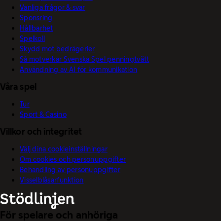
Vanliga frågor & svar
Sponsring
Hållbarhet
Spelkoll
Skydd mot bedrägerier
Så motverkar Svenska Spel penningtvätt
Användning av AI för kommunikation
Våra spel
Tur
Sport & Casino
Villkor och integritet
Välj dina cookieinställningar
Om cookies och personuppgifter
Behandling av personuppgifter
Visselblåsarfunktion
För spelare och anhöriga