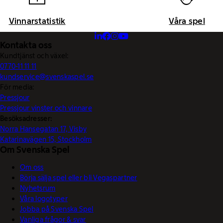
Vinnarstatistik
Våra spel
Kontakta oss
Kundtjänst och växel:
0770-11 11 11
kundservice@svenskaspel.se
För media:
Pressjour
Pressjour vinster och vinnare
Besöksadresser:
Norra Hansegatan 17, Visby
Katarinavägen 15, Stockholm
Om Svenska Spel
Om oss
Börja sälja spel eller bli Vegaspartner
Nyhetsrum
Våra logotyper
Jobba på Svenska Spel
Vanliga frågor & svar