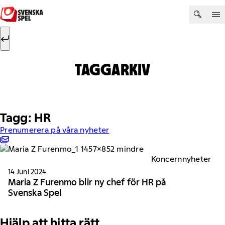
Hoppa till innehåll
Sök efter:
Sök
TAGGARKIV
Tagg: HR
Prenumerera på våra nyheter
Koncernnyheter
14 Juni 2024
Maria Z Furenmo blir ny chef för HR på
Svenska Spel
Hjälp att hitta rätt