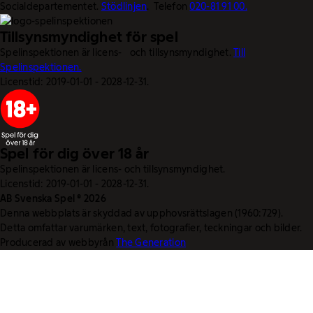
Socialdepartementet.
Stödlinjen
. Telefon
020-81 91 00.
Tillsynsmyndighet för spel
Spelinspektionen är licens- och tillsynsmyndighet.
Till
Spelinspektionen.
Licenstid: 2019-01-01 - 2028-12-31.
Spel för dig över 18 år
Spelinspektionen är licens- och tillsynsmyndighet.
Licenstid: 2019-01-01 - 2028-12-31.
AB Svenska Spel © 2026
Denna webbplats är skyddad av upphovsrättslagen (1960:729).
Detta omfattar varumärken, text, fotografier, teckningar och bilder.
Producerad av webbyrån
The Generation