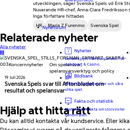
utvecklingen, säger Svenska Spels vd Erik St
Nuvarande HR-chef, Anna-Clara Fredriksson sl
Inga författare hittades
HR
Maria Z Furenmo
Svenska Spel
Nyhetsrum
Relaterade nyheter
Alla nyheter
Nyheter
Senaste nytt från koncernen, Tur
Koncernnyheter
Om spelansvar,
och Sport & Casino.
spelansvarsverktyg och policy
Bildbank
19 Juli 2026
Svenska Spels svar till Aftonbladet om
Bilder på talespersoner och våra
resultat och spelansvar
olika spel.
Fakta och statistik
Hjälp att hitta rätt
Statistik och fakta om storvinster
genom åren.
Du kan alltid kontakta vår kundservice. Eller kika
Där samlar vi svaren på de vanligaste frågorna