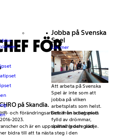
Jobba på Svenska
CHEF FÖR
Spel
mråden.
platsen
Läs mer
L
ipset
atipset
ipset
Att arbeta på Svenska
Spel är inte som att
hen
jobba på vilken
 CHRO på Skandia.
ng
arbetsplats som helst.
v HR- och förändringsarbete från bolag med
Det är en arbetsplats
en
 2016-2023.
fylld av drömmar,
 branscher och är en uppskattad ledare som
spänning och glädje.
bidra till att ta nästa steg i den