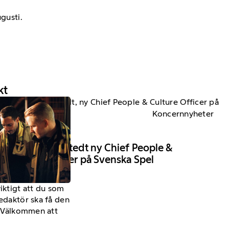
gusti.
kt
Koncernnyheter
8 Juli 2026
Katarina Borstedt ny Chief People &
Culture Officer på Svenska Spel
viktigt att du som
redaktör ska få den
a. Välkommen att