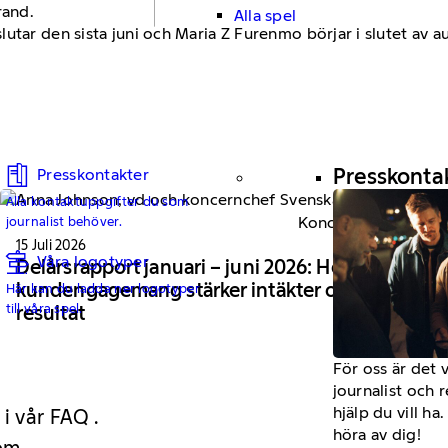
rand.
Alla spel
utar den sista juni och Maria Z Furenmo börjar i slutet av au
Presskonta
Presskontakter
Alla kontaktuppgifter du som
Koncernnyheter
journalist behöver.
15 Juli 2026
Våra logotyper
Delårsrapport januari – juni 2026: Högt
kundengagemang stärker intäkter och
Här kan du ladda ner logotyper
till våra spel.
resultat
För oss är det 
journalist och 
hjälp du vill h
 i vår FAQ .
höra av dig!
 om