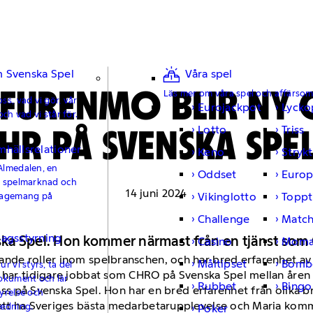
 Svenska Spel
Våra spel
 FURENMO BLIR NY 
Läs mer om våra spel och affärso
ss, vad vi gör, vår
Eurojackpot
Lycko
och vad vi står för.
HR PÅ SVENSKA SPE
Lotto
Triss
mhällsrelationer
Keno
Strykt
Almedalen, en
Oddset
Europ
e spelmarknad och
14 juni 2024
Vikinglotto
Toppt
gagemang på
Challenge
Matc
lagsstyrning
ka Spel. Hon kommer närmast från en tjänst som
Casino
Moma
dande roller inom spelbranschen, och har bred erfarenhet a
Måltipset
Bomb
r vi styrs, ta del
n har tidigare jobbat som CHRO på Svenska Spel mellan åren
okument och lär
Rubbet
Bingo
ll oss på Svenska Spel. Hon har en bred erfarenhet från olika
yrelse och
att ha Sveriges bästa medarbetarupplevelse och Maria kommer 
ledning.
Poker