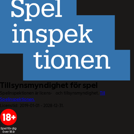
Tillsynsmyndighet för spel
Spelinspektionen är licens- och tillsynsmyndighet.
Till
Spelinspektionen.
Licenstid: 2019-01-01 - 2028-12-31.