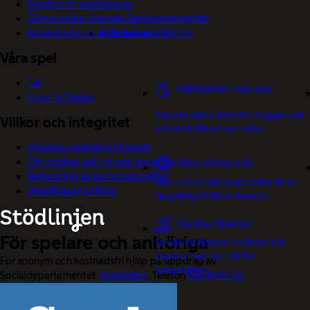
Skydd mot bedrägerier
Så motverkar Svenska Spel penningtvätt
Användning av AI för kommunikation
Hållbarhet
Våra spel
Tur
Hållbarhet hos oss
Sport & Casino
Mer om vårt arbete för trygga spel
Villkor och integritet
och ett hållbart samhälle.
Välj dina cookieinställningar
Om cookies och personuppgifter
Våra klimatmål
Behandling av personuppgifter
Våra klimatmål för att bidra till en
Visselblåsarfunktion
långsiktigt hållbar framtid.
Sunda intäkter
För spelare och anhöriga
Sunda intäkter är intäkter från
spelare med låg risk för
För anonym och kostnadsfri hjälp på uppdrag av
spelproblem.
Socialdepartementet.
Stödlinjen
. Telefon
020-81 91 00.