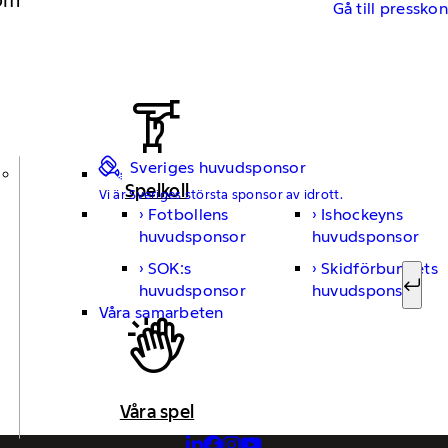
Gå till pressko
Sveriges huvudsponsor
Spelkoll
Vi är Sveriges största sponsor av idrott.
Fotbollens
Ishockeyns
Sök ef
huvudsponsor
huvudsponsor
SOK:s
Skidförbundets
huvudsponsor
huvudsponsor
Sök
Våra samarbeten
Våra spel