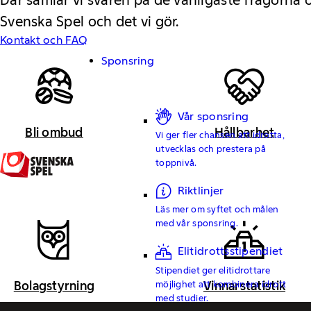
Svenska Spel och det vi gör.
Kontakt och FAQ
Sponsring
Vår sponsring
Bli ombud
Hållbarhet
Vi ger fler chansen att idrotta,
utvecklas och prestera på
toppnivå.
Riktlinjer
Läs mer om syftet och målen
med vår sponsring.
Elitidrottsstipendiet
Stipendiet ger elitidrottare
Bolagstyrning
Vinnarstatistik
möjlighet att kombinera idrott
med studier.