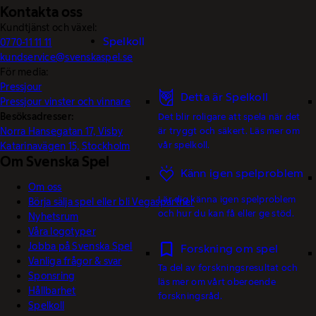
Kontakta oss
Kundtjänst och växel:
Spelkoll
0770-11 11 11
kundservice@svenskaspel.se
För media:
Pressjour
Detta är Spelkoll
Pressjour vinster och vinnare
Besöksadresser:
Det blir roligare att spela när det
är tryggt och säkert. Läs mer om
Norra Hansegatan 17, Visby
vår spelkoll.
Katarinavägen 15, Stockholm
Om Svenska Spel
Känn igen spelproblem
Om oss
Lär dig känna igen spelproblem
Börja sälja spel eller bli Vegaspartner
och hur du kan få eller ge stöd.
Nyhetsrum
Våra logotyper
Jobba på Svenska Spel
Forskning om spel
Vanliga frågor & svar
Ta del av forskningsresultat och
Sponsring
läs mer om vårt oberoende
Hållbarhet
forskningsråd.
Spelkoll