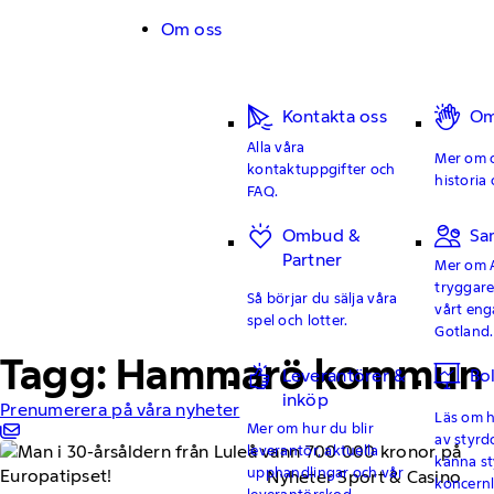
Hoppa till innehåll
Om oss
Kontakta oss
Om
Alla våra
Mer om o
kontaktuppgifter och
historia 
FAQ.
Ombud &
Sa
Partner
Mer om 
tryggar
Så börjar du sälja våra
vårt en
spel och lotter.
Gotland.
Tagg: Hammarö kommun
Leverantörer &
Bo
inköp
Prenumerera på våra nyheter
Läs om hu
Mer om hur du blir
av styrd
leverantör, aktuella
känna st
upphandlingar och vår
Nyheter Sport & Casino
koncern
leverantörskod.