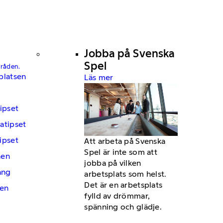
Jobba på Svenska
Spel
mråden.
platsen
Läs mer
ipset
atipset
ipset
Att arbeta på Svenska
Spel är inte som att
hen
jobba på vilken
ng
arbetsplats som helst.
Det är en arbetsplats
en
fylld av drömmar,
spänning och glädje.