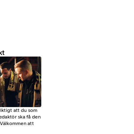
kt
viktigt att du som
redaktör ska få den
a. Välkommen att