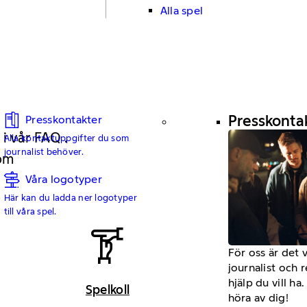
Alla spel
Presskonta
Presskontakter
 i vår FAQ .
Alla kontaktuppgifter du som
journalist behöver.
 om
Våra logotyper
Här kan du ladda ner logotyper
till våra spel.
För oss är det 
journalist och 
hjälp du vill h
Spelkoll
höra av dig!