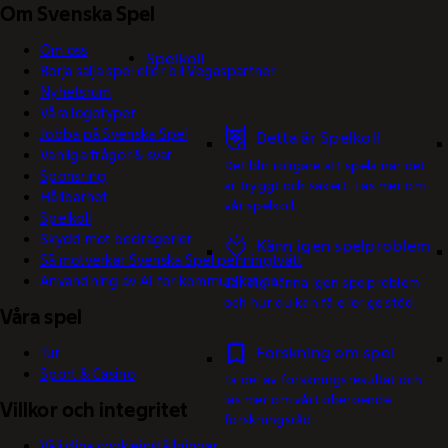
Om Svenska Spel
Om oss
Spelkoll
Börja sälja spel eller bli Vegaspartner
Nyhetsrum
Våra logotyper
Jobba på Svenska Spel
Detta är Spelkoll
Vanliga frågor & svar
Det blir roligare att spela när det
Sponsring
är tryggt och säkert. Läs mer om
Hållbarhet
vår spelkoll.
Spelkoll
Skydd mot bedrägerier
Känn igen spelproblem
Så motverkar Svenska Spel penningtvätt
Användning av AI för kommunikation
Lär dig känna igen spelproblem
och hur du kan få eller ge stöd.
Våra spel
Forskning om spel
Tur
Sport & Casino
Ta del av forskningsresultat och
läs mer om vårt oberoende
Villkor och integritet
forskningsråd.
Välj dina cookieinställningar