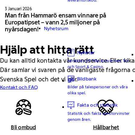
3 Januari 2026
Man från Hammarö ensam vinnare på
Europatipset – vann 2,5 miljoner på
nyårsdagen!
Nyhetsrum
Hjälp att hitta rätt
Nyheter
Du kan alltid kontakta vår kundservice. Eller kika
Senaste nytt från koncernen, Tur
och Sport & Casino.
Där samlar vi svaren på de vanligaste frågorna
Svenska Spel och det vi gör.
Bildbank
Kontakt och FAQ
Bilder på talespersoner och våra
olika spel.
Fakta och statistik
Statistik och fakta om storvinster
genom åren.
Bli ombud
Hållbarhet