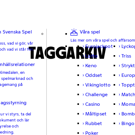
 Svenska Spel
Våra spel
Läs mer om våra spel och affärso
ss, vad vi gör, vår
TAGGARKIV
Eurojackpot
Lycko
och vad vi står för.
Lotto
Triss
mhällsrelationer
Keno
Strykt
Almedalen, en
Oddset
Europ
e spelmarknad och
Vikinglotto
Toppt
gagemang på
Challenge
Matc
lagsstyrning
Casino
Moma
Måltipset
Bomb
r vi styrs, ta del
okument och lär
Rubbet
Bingo
yrelse och
ledning.
Poker