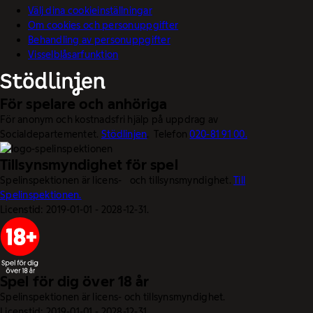
Välj dina cookieinställningar
Om cookies och personuppgifter
Behandling av personuppgifter
Visselblåsarfunktion
För spelare och anhöriga
För anonym och kostnadsfri hjälp på uppdrag av
Socialdepartementet.
Stödlinjen
. Telefon
020-81 91 00.
Tillsynsmyndighet för spel
Spelinspektionen är licens- och tillsynsmyndighet.
Till
Spelinspektionen.
Licenstid: 2019-01-01 - 2028-12-31.
Spel för dig över 18 år
Spelinspektionen är licens- och tillsynsmyndighet.
Licenstid: 2019-01-01 - 2028-12-31.