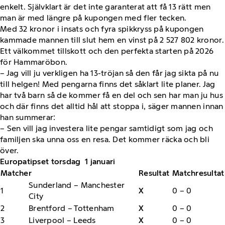
enkelt. Självklart är det inte garanterat att få 13 rätt men
man är med längre på kupongen med fler tecken.
Med 32 kronor i insats och fyra spikkryss på kupongen
kammade mannen till slut hem en vinst på 2 527 802 kronor.
Ett välkommet tillskott och den perfekta starten på 2026
för Hammaröbon.
– Jag vill ju verkligen ha 13-tröjan så den får jag sikta på nu
till helgen! Med pengarna finns det såklart lite planer. Jag
har två barn så de kommer få en del och sen har man ju hus
och där finns det alltid hål att stoppa i, säger mannen innan
han summerar:
– Sen vill jag investera lite pengar samtidigt som jag och
familjen ska unna oss en resa. Det kommer räcka och bli
över.
Europatipset torsdag 1 januari
Matcher
Resultat
Matchresultat
Sunderland – Manchester
1
X
0 – 0
City
2
Brentford – Tottenham
X
0 – 0
3
Liverpool – Leeds
X
0 – 0