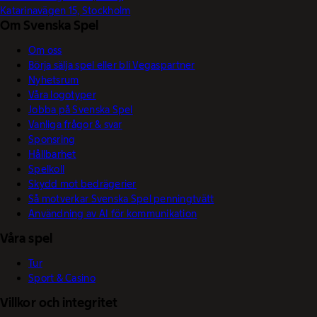
Katarinavägen 15, Stockholm
Om Svenska Spel
Om oss
Börja sälja spel eller bli Vegaspartner
Nyhetsrum
Våra logotyper
Jobba på Svenska Spel
Vanliga frågor & svar
Sponsring
Hållbarhet
Spelkoll
Skydd mot bedrägerier
Så motverkar Svenska Spel penningtvätt
Användning av AI för kommunikation
Våra spel
Tur
Sport & Casino
Villkor och integritet