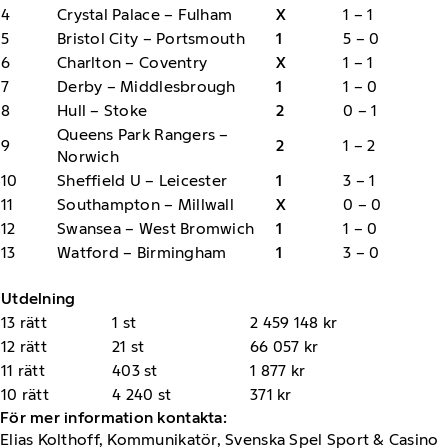
4
Crystal Palace – Fulham
X
1 – 1
5
Bristol City – Portsmouth
1
5 – 0
6
Charlton – Coventry
X
1 – 1
7
Derby – Middlesbrough
1
1 – 0
8
Hull – Stoke
2
0 – 1
Queens Park Rangers –
9
2
1 – 2
Norwich
10
Sheffield U – Leicester
1
3 – 1
11
Southampton – Millwall
X
0 – 0
12
Swansea – West Bromwich
1
1 – 0
13
Watford – Birmingham
1
3 – 0
Utdelning
13 rätt
1 st
2 459 148 kr
12 rätt
21 st
66 057 kr
11 rätt
403 st
1 877 kr
10 rätt
4 240 st
371 kr
För mer information kontakta:
Elias Kolthoff, Kommunikatör, Svenska Spel Sport & Casino