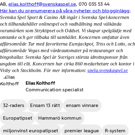
AB,
elias.kolthoff@svenskaspel.se
, 070 035 53 44
Här kan du prenumerera på våra nyheter och blogginlägg
.
Svenska Spel Sport & Casino AB ingår i Svenska Spel-koncernen
och tillhandahåller onlinespel och vadhållning med välkända
varumärken som Stryktipset och Oddset. Vi skapar spelglädje med
omtanke och ger tillbaka till samhället. Koncernen omfattar även
affärsområde Tur med favoriterna Eurojackpot, Triss och Lotto, och
affärsområde Vegas med värdeautomater på restauranger och
bingohallar. Svenska Spel är Sveriges största idrottssponsor från
ungdom till elit. Koncernen har cirka 860 medarbetare och kontor i
Visby och Stockholm. För mer information:
spela.svenskaspel.se
Elias Kolthoff
Communication specialist
32-raders
Ensam 13 rätt
ensam vinnare
Europatipset
Hammarö kommun
miljonvinst europatipset
premier league
R-system