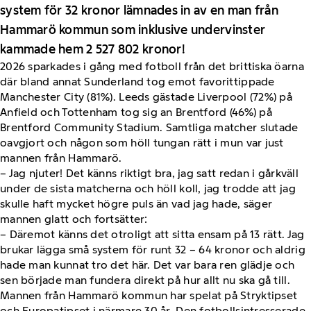
system för 32 kronor lämnades in av en man från
Hammarö kommun som inklusive undervinster
kammade hem 2 527 802 kronor!
2026 sparkades i gång med fotboll från det brittiska öarna
där bland annat Sunderland tog emot favorittippade
Manchester City (81%). Leeds gästade Liverpool (72%) på
Anfield och Tottenham tog sig an Brentford (46%) på
Brentford Community Stadium. Samtliga matcher slutade
oavgjort och någon som höll tungan rätt i mun var just
mannen från Hammarö.
– Jag njuter! Det känns riktigt bra, jag satt redan i gårkväll
under de sista matcherna och höll koll, jag trodde att jag
skulle haft mycket högre puls än vad jag hade, säger
mannen glatt och fortsätter:
– Däremot känns det otroligt att sitta ensam på 13 rätt. Jag
brukar lägga små system för runt 32 – 64 kronor och aldrig
hade man kunnat tro det här. Det var bara ren glädje och
sen började man fundera direkt på hur allt nu ska gå till.
Mannen från Hammarö kommun har spelat på Stryktipset
och Europatipset i närmare 30 år. Den fotbollsintresserade