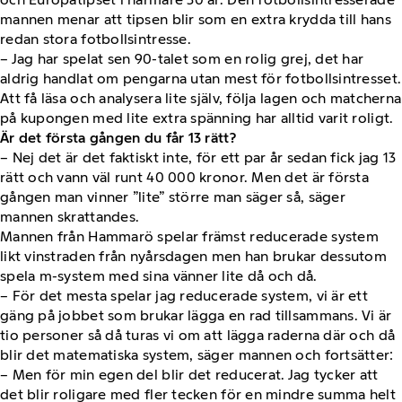
mannen menar att tipsen blir som en extra krydda till hans
redan stora fotbollsintresse.
– Jag har spelat sen 90-talet som en rolig grej, det har
aldrig handlat om pengarna utan mest för fotbollsintresset.
Att få läsa och analysera lite själv, följa lagen och matcherna
på kupongen med lite extra spänning har alltid varit roligt.
Är det första gången du får 13 rätt?
– Nej det är det faktiskt inte, för ett par år sedan fick jag 13
rätt och vann väl runt 40 000 kronor. Men det är första
gången man vinner ”lite” större man säger så, säger
mannen skrattandes.
Mannen från Hammarö spelar främst reducerade system
likt vinstraden från nyårsdagen men han brukar dessutom
spela m-system med sina vänner lite då och då.
– För det mesta spelar jag reducerade system, vi är ett
gäng på jobbet som brukar lägga en rad tillsammans. Vi är
tio personer så då turas vi om att lägga raderna där och då
blir det matematiska system, säger mannen och fortsätter:
– Men för min egen del blir det reducerat. Jag tycker att
det blir roligare med fler tecken för en mindre summa helt