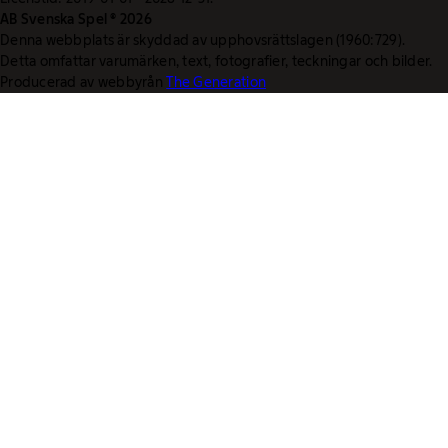
AB Svenska Spel © 2026
Denna webbplats är skyddad av upphovsrättslagen (1960:729).
Detta omfattar varumärken, text, fotografier, teckningar och bilder.
Producerad av webbyrån
The Generation