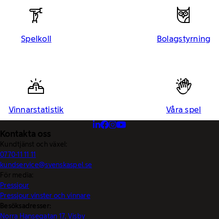
Spelkoll
Bolagstyrning
Vinnarstatistik
Våra spel
Kontakta oss
Kundtjänst och växel:
0770-11 11 11
kundservice@svenskaspel.se
För media:
Pressjour
Pressjour vinster och vinnare
Besöksadresser:
Norra Hansegatan 17, Visby