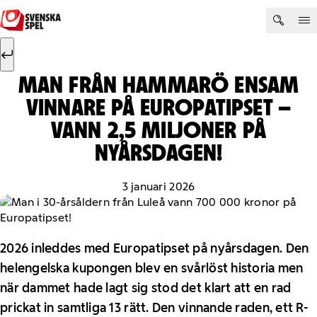
Hoppa till innehåll
Sök efter:
Sök
MAN FRÅN HAMMARÖ ENSAM
VINNARE PÅ EUROPATIPSET –
VANN 2,5 MILJONER PÅ
NYÅRSDAGEN!
3 januari 2026
2026 inleddes med Europatipset på nyårsdagen. Den
helengelska kupongen blev en svårlöst historia men
när dammet hade lagt sig stod det klart att en rad
prickat in samtliga 13 rätt. Den vinnande raden, ett R-