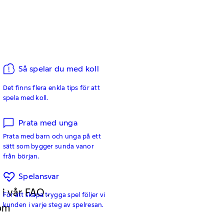
Så spelar du med koll
Det finns flera enkla tips för att
spela med koll.
Prata med unga
Prata med barn och unga på ett
sätt som bygger sunda vanor
från början.
Spelansvar
 i vår FAQ .
För att skapa trygga spel följer vi
kunden i varje steg av spelresan.
 om