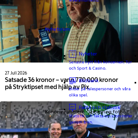
Nyhetsrum
Nyheter
Senaste nytt från koncernen, Tur
och Sport & Casino.
27 Juli 2026
Satsade 36 kronor – vann 770 000 kronor
Bildbank
på Stryktipset med hjälp av Pix
Bilder på talespersoner och våra
olika spel.
Fakta och statistik
Koncernnyheter
Sponsring fotboll
Statistik och fakta om storvinster
genom åren.