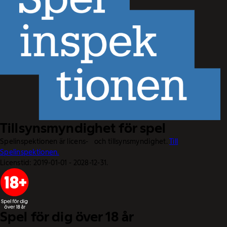
Tillsynsmyndighet för spel
Spelinspektionen är licens- och tillsynsmyndighet.
Till
Spelinspektionen.
Licenstid: 2019-01-01 - 2028-12-31.
Spel för dig över 18 år