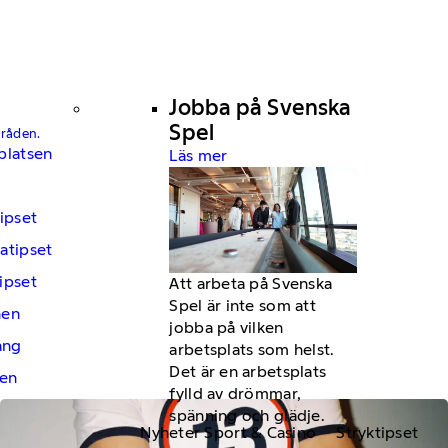
Jobba på Svenska
Spel
mråden.
platsen
Läs mer
ipset
atipset
ipset
Att arbeta på Svenska
Spel är inte som att
hen
jobba på vilken
ng
arbetsplats som helst.
Det är en arbetsplats
en
fylld av drömmar,
spänning och glädje.
Nyheter Sport & Casino
Stryktipset