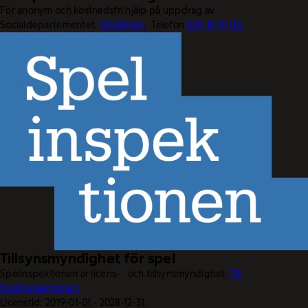
För anonym och kostnadsfri hjälp på uppdrag av
Socialdepartementet.
Stödlinjen
. Telefon
020-81 91 00.
Tillsynsmyndighet för spel
Spelinspektionen är licens- och tillsynsmyndighet.
Till
Spelinspektionen.
Licenstid: 2019-01-01 - 2028-12-31.