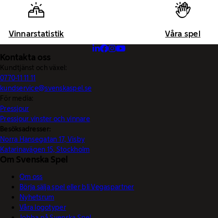
Vinnarstatistik
Våra spel
Kontakta oss
Kundtjänst och växel:
0770-11 11 11
kundservice@svenskaspel.se
För media:
Pressjour
Pressjour vinster och vinnare
Besöksadresser:
Norra Hansegatan 17, Visby
Katarinavägen 15, Stockholm
Om Svenska Spel
Om oss
Börja sälja spel eller bli Vegaspartner
Nyhetsrum
Våra logotyper
Jobba på Svenska Spel