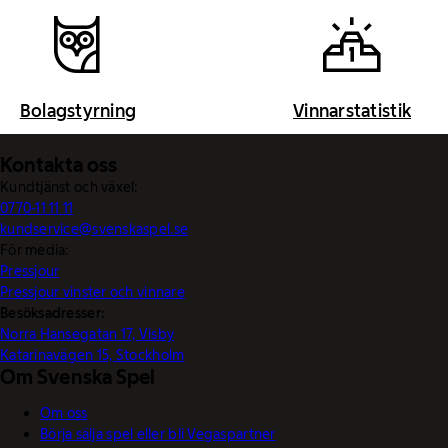
Bolagstyrning
Vinnarstatistik
Kontakta oss
Kundtjänst och växel:
0770-11 11 11
kundservice@svenskaspel.se
För media:
Pressjour
Pressjour vinster och vinnare
Besöksadresser:
Norra Hansegatan 17, Visby
Katarinavägen 15, Stockholm
Om Svenska Spel
Om oss
Börja sälja spel eller bli Vegaspartner