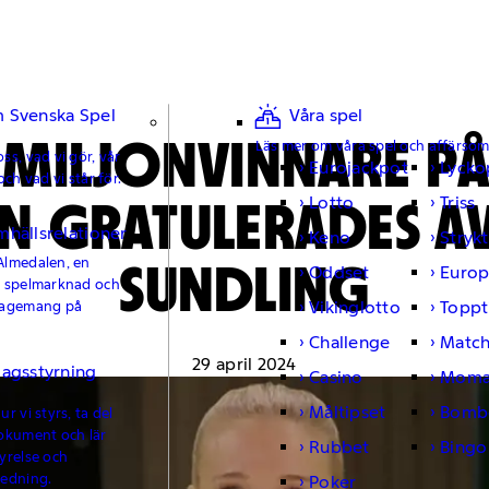
 Svenska Spel
Våra spel
 MILJONVINNARE P
Läs mer om våra spel och affärso
ss, vad vi gör, vår
Eurojackpot
Lycko
och vad vi står för.
N GRATULERADES A
Lotto
Triss
mhällsrelationer
Keno
Strykt
SUNDLING
Almedalen, en
Oddset
Europ
e spelmarknad och
Vikinglotto
Toppt
gagemang på
Challenge
Matc
29 april 2024
lagsstyrning
Casino
Moma
Måltipset
Bomb
r vi styrs, ta del
okument och lär
Rubbet
Bingo
yrelse och
ledning.
Poker