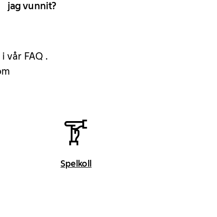
jag vunnit?
 i vår FAQ .
 om
Spelkoll