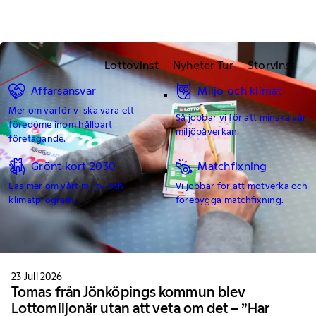
Lottovinst
Nyheter Tur
Storvinst
Affärsansvar
Miljö och klimat
Mer om varför vi ska vara ett
Så jobbar vi för att minska vår
föredöme inom hållbart
miljöpåverkan.
företagande.
Grönt kort 2030
Matchfixning
Läs mer om vårt miljö- och
Vi jobbar för att motverka och
klimatprogram.
förebygga matchfixning.
23 Juli 2026
Tomas från Jönköpings kommun blev
Lottomiljonär utan att veta om det – ”Har