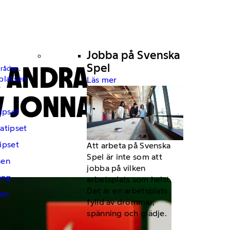
Jobba på Svenska
Å ANDRA
Spel
mråden.
platsen
Läs mer
V JONNA
ipset
atipset
ipset
Att arbeta på Svenska
Spel är inte som att
hen
jobba på vilken
ng
arbetsplats som helst.
Det är en arbetsplats
en
fylld av drömmar,
spänning och glädje.