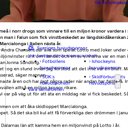
Gå till pressko
 Umeå i norr drogs som vinnare till en miljon kronor varder
n man i Falun som fick vinstbeskedet av längdskidåkerskan J
rcialonga i Italien nästa år.
Sveriges huvudsponsor
ndra Chansen, där alla som spelat Lotto med Joker under d
Vi är Sveriges största sponsor av idrott.
ljonvinster runt om i landet och en av vinnarna var en man i
Fotbollens
Ishockeyns
kan Jonna Sundling.
Sök ef
huvudsponsor
huvudsponsor
t tog en stund innan jag förstod att det inte var en bluff. M
esserad, säger mannen.
SOK:s
Skidförbundets
aste åren och har lagt några rader när andan har fallit på.
huvudsponsor
huvudsponsor
Sök
ällen alltså en miljon kronor rikare.
Våra samarbeten
i var på väg ut för att äta en middag när vi fick beskedet. Så
römmen om att åka skidloppet Marcialonga.
pet. Så det ska bli kul att få förverkliga den drömmen i janu
 Dalarnas län att kamma hem en miljonvinst på Lotto i år.