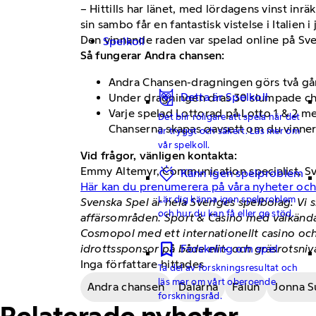
– Hittills har länet, med lördagens vinst in
sin sambo får en fantastisk vistelse i Italie
Den vinnande raden var spelad online på Sve
Spelkoll
Så fungerar Andra chansen:
Andra Chansen-dragningen görs två gån
Detta är Spelkoll
Under dragningen dras 30 slumpade chan
Varje spelad Lottorad på Lotto 1 & 2 me
Det blir roligare att spela när det
Chanserna skapas oavsett om du vinner 
är tryggt och säkert. Läs mer om
vår spelkoll.
Vid frågor, vänligen kontakta:
Emmy Altemyr, Communication specialist, Sve
Känn igen spelproblem
Här kan du prenumerera på våra nyheter oc
Lär dig känna igen spelproblem
Svenska Spel är hela Sveriges spelbolag. Vi s
och hur du kan få eller ge stöd.
affärsområden: Sport & Casino med välkända
Cosmopol med ett internationellt casino och
idrottssponsor på både elit- och gräsrotsniv
Forskning om spel
Inga författare hittades
Ta del av forskningsresultat och
läs mer om vårt oberoende
Andra chansen
Dalarna
Falun
Jonna S
forskningsråd.