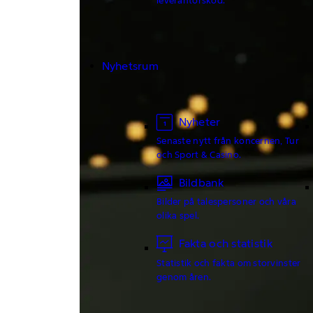
Nyhetsrum
Nyheter
Senaste nytt från koncernen, Tur
och Sport & Casino.
Bildbank
Bilder på talespersoner och våra
olika spel.
Fakta och statistik
Statistik och fakta om storvinster
genom åren.