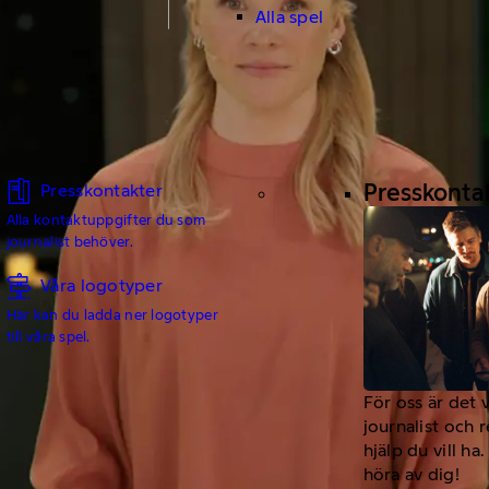
Alla spel
Presskonta
Presskontakter
Alla kontaktuppgifter du som
journalist behöver.
Våra logotyper
Här kan du ladda ner logotyper
till våra spel.
För oss är det 
journalist och 
hjälp du vill h
höra av dig!