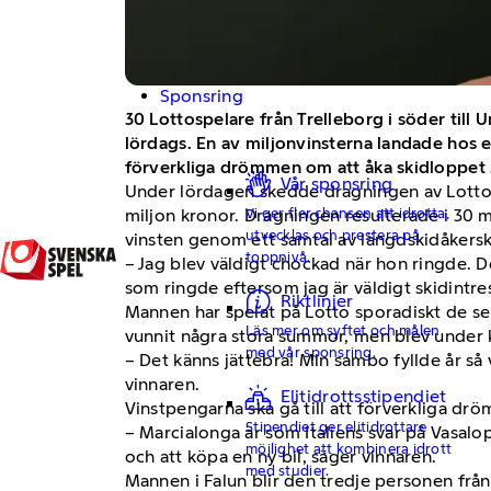
Sponsring
30 Lottospelare från Trelleborg i söder till
lördags. En av miljonvinsterna landade hos e
förverkliga drömmen om att åka skidloppet Ma
Vår sponsring
Under lördagen skedde dragningen av Lotto A
Vi ger fler chansen att idrotta,
miljon kronor. Dragningen resulterade i 30 mi
utvecklas och prestera på
vinsten genom ett samtal av längdskidåkers
toppnivå.
– Jag blev väldigt chockad när hon ringde. De
som ringde eftersom jag är väldigt skidintr
Riktlinjer
Mannen har spelat på Lotto sporadiskt de sen
Läs mer om syftet och målen
vunnit några stora summor, men blev under kv
med vår sponsring.
– Det känns jättebra! Min sambo fyllde år så v
vinnaren.
Elitidrottsstipendiet
Vinstpengarna ska gå till att förverkliga d
Stipendiet ger elitidrottare
– Marcialonga är som Italiens svar på Vasalop
möjlighet att kombinera idrott
och att köpa en ny bil, säger vinnaren.
med studier.
Mannen i Falun blir den tredje personen från