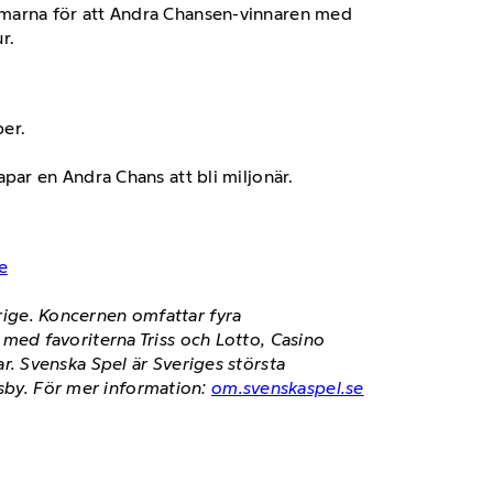
tummarna för att Andra Chansen-vinnaren med
r.
er.
par en Andra Chans att bli miljonär.
e
erige. Koncernen omfattar fyra
ed favoriterna Triss och Lotto, Casino
. Svenska Spel är Sveriges största
isby. För mer information:
om.svenskaspel.se