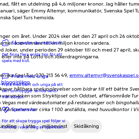
räknad, fått en utdelning på 4,6 miljoner kronor. Jag håller 
n i januari, säger Emmy Altemyr, kommunikatör, Svenska Spel Tu
nska Spel Turs hemsida.
ger om året. Under 2024 sker det den 27 april och 26 oktob
Så spelar du med koll
ser som vinnare till en miljon kronor vardera.
d Joker, under perioden 29 oktober till och med 27 april, ska
Det finns flera enkla tips för att
eller inte på Lotto och Jokerdragningarna.
spela med koll.
nska Spel Tur, 070-213 56 49,
emmy.altemyr@svenskaspel.s
Prata med unga
h blogginlägg
.
Prata med barn och unga på ett
kapar hållbara spelupplevelser som bidrar till ett bättre Sv
sätt som bygger sunda vanor
 varumärken som Stryktipset och Oddset, affärsområde Tur m
från början.
 Vegas med värdeautomater på restauranger och bingohallar
å. Koncernen har cirka 1 100 anställda, med huvudkontor i V
Spelansvar
För att skapa trygga spel följer vi
undling
Lotto
miljonvinst
Skidåkning
kunden i varje steg av spelresan.