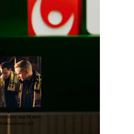
kt
viktigt att du som
redaktör ska få den
a. Välkommen att