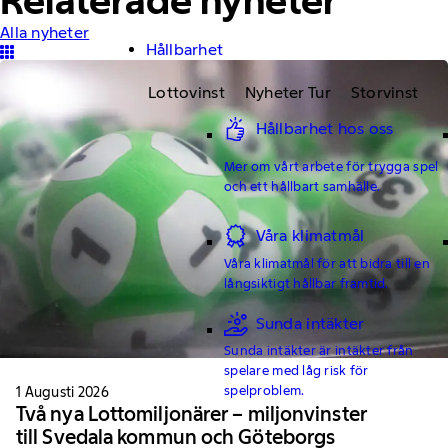
Relaterade nyheter
Alla nyheter
Hållbarhet
Lottovinst
Nyheter Tur
Storvinst
Hållbarhet hos oss
Mer om vårt arbete för trygga spel
och ett hållbart samhälle.
Våra klimatmål
Våra klimatmål för att bidra till en
långsiktigt hållbar framtid.
Sunda intäkter
Sunda intäkter är intäkter från
spelare med låg risk för
spelproblem.
1 Augusti 2026
Två nya Lottomiljonärer – miljonvinster
till Svedala kommun och Göteborgs