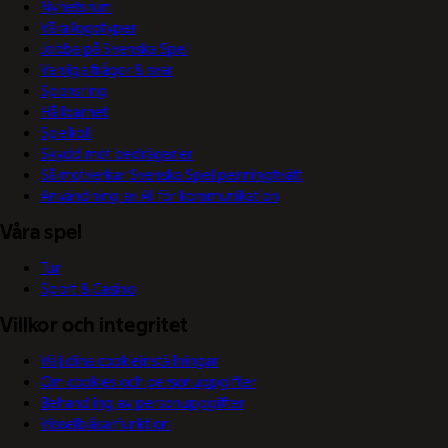
Nyhetsrum
Våra logotyper
Jobba på Svenska Spel
Vanliga frågor & svar
Sponsring
Hållbarhet
Spelkoll
Skydd mot bedrägerier
Så motverkar Svenska Spel penningtvätt
Användning av AI för kommunikation
Våra spel
Tur
Sport & Casino
Villkor och integritet
Välj dina cookieinställningar
Om cookies och personuppgifter
Behandling av personuppgifter
Visselblåsarfunktion