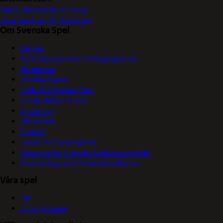
Norra Hansegatan 17, Visby
Katarinavägen 15, Stockholm
Om Svenska Spel
Om oss
Börja sälja spel eller bli Vegaspartner
Nyhetsrum
Våra logotyper
Jobba på Svenska Spel
Vanliga frågor & svar
Sponsring
Hållbarhet
Spelkoll
Skydd mot bedrägerier
Så motverkar Svenska Spel penningtvätt
Användning av AI för kommunikation
Våra spel
Tur
Sport & Casino