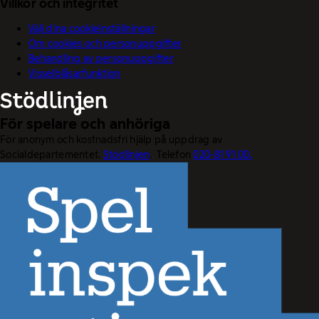
Villkor och integritet
Välj dina cookieinställningar
Om cookies och personuppgifter
Behandling av personuppgifter
Visselblåsarfunktion
För spelare och anhöriga
För anonym och kostnadsfri hjälp på uppdrag av
Socialdepartementet.
Stödlinjen
. Telefon
020-81 91 00.