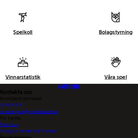
Spelkoll
Bolagstyrning
Vinnarstatistik
Våra spel
Kontakta oss
Kundtjänst och växel:
0770-11 11 11
kundservice@svenskaspel.se
För media:
Pressjour
Pressjour vinster och vinnare
Besöksadresser: