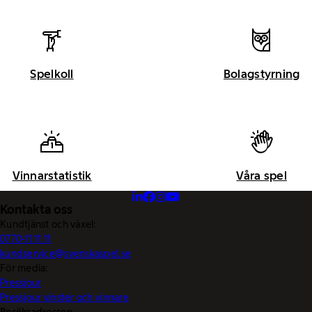
Spelkoll
Bolagstyrning
Vinnarstatistik
Våra spel
Kontakta oss
Kundtjänst och växel:
0770-11 11 11
kundservice@svenskaspel.se
För media:
Pressjour
Pressjour vinster och vinnare