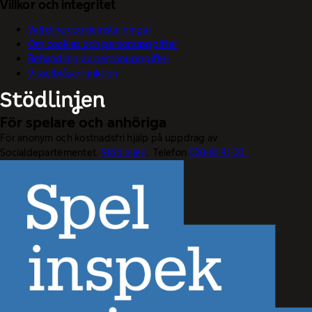
Villkor och integritet
Välj dina cookieinställningar
Om cookies och personuppgifter
Behandling av personuppgifter
Visselblåsarfunktion
För spelare och anhöriga
För anonym och kostnadsfri hjälp på uppdrag av
Socialdepartementet.
Stödlinjen
. Telefon
020-81 91 00.