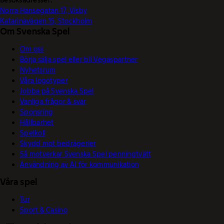
Besöksadresser:
Norra Hansegatan 17, Visby
Katarinavägen 15, Stockholm
Om Svenska Spel
Om oss
Börja sälja spel eller bli Vegaspartner
Nyhetsrum
Våra logotyper
Jobba på Svenska Spel
Vanliga frågor & svar
Sponsring
Hållbarhet
Spelkoll
Skydd mot bedrägerier
Så motverkar Svenska Spel penningtvätt
Användning av AI för kommunikation
Våra spel
Tur
Sport & Casino