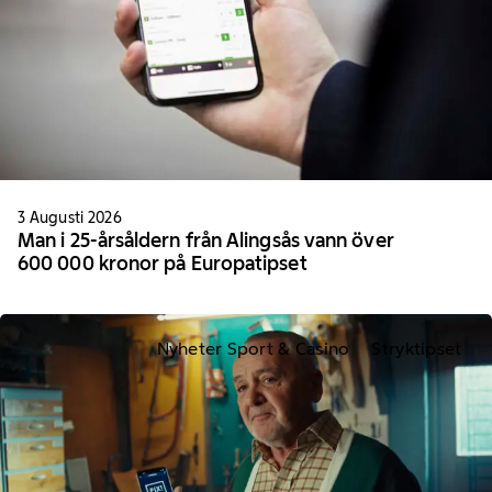
3 Augusti 2026
Man i 25-årsåldern från Alingsås vann över
600 000 kronor på Europatipset
Nyheter Sport & Casino
Stryktipset