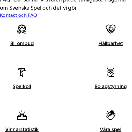
om Svenska Spel och det vi gör.
Kontakt och FAQ
Bli ombud
Hållbarhet
Spelkoll
Bolagstyrning
Vinnarstatistik
Våra spel