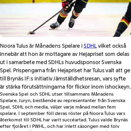
Noora Tulus är Månadens Spelare i
SDHL
vilket också
innebär att hon är mottagare av Hejapriset som delas
ut i samarbete med SDHLs huvudsponsor Svenska
Spel. Prispengarna från Hejapriset har Tulus valt att ge
till Brynäs IF:s initiativ Jämställdhetsresan, vars syfte
är stärka förutsättningarna för flickor inom ishockeyn.
Svenska Spel och SDHL utser tillsammans Månadens
Spelare. Juryn, bestående av representanter från Svenska
Spel, SDHL och media, väljer varje månad mellan fem
spelare. I september föll deras röster på Noora Tulus vars
återkomst till SDHL har varit succéartad. Tulus valde Brynäs
efter fjolåret i PWHL, och har inlett säsongen med tolv