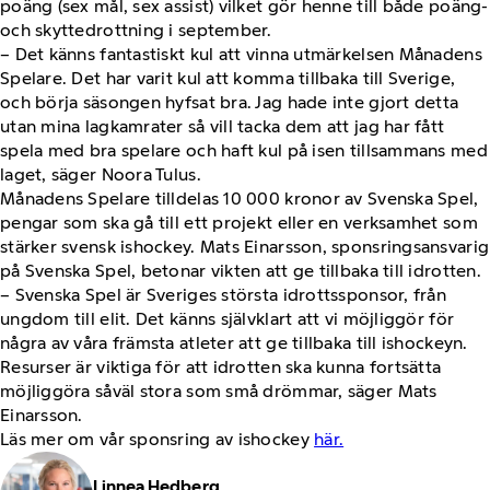
poäng (sex mål, sex assist) vilket gör henne till både poäng-
och skyttedrottning i september.
– Det känns fantastiskt kul att vinna utmärkelsen Månadens
Spelare. Det har varit kul att komma tillbaka till Sverige,
och börja säsongen hyfsat bra. Jag hade inte gjort detta
utan mina lagkamrater så vill tacka dem att jag har fått
spela med bra spelare och haft kul på isen tillsammans med
laget, säger Noora Tulus.
Månadens Spelare tilldelas 10 000 kronor av Svenska Spel,
pengar som ska gå till ett projekt eller en verksamhet som
stärker svensk ishockey. Mats Einarsson, sponsringsansvarig
på Svenska Spel, betonar vikten att ge tillbaka till idrotten.
– Svenska Spel är Sveriges största idrottssponsor, från
ungdom till elit. Det känns självklart att vi möjliggör för
några av våra främsta atleter att ge tillbaka till ishockeyn.
Resurser är viktiga för att idrotten ska kunna fortsätta
möjliggöra såväl stora som små drömmar, säger Mats
Einarsson.
Läs mer om vår sponsring av ishockey
här.
Linnea Hedberg