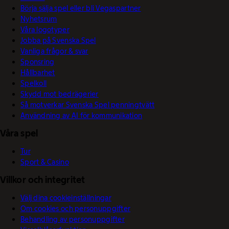
Börja sälja spel eller bli Vegaspartner
Nyhetsrum
Våra logotyper
Jobba på Svenska Spel
Vanliga frågor & svar
Sponsring
Hållbarhet
Spelkoll
Skydd mot bedrägerier
Så motverkar Svenska Spel penningtvätt
Användning av AI för kommunikation
Våra spel
Tur
Sport & Casino
Villkor och integritet
Välj dina cookieinställningar
Om cookies och personuppgifter
Behandling av personuppgifter