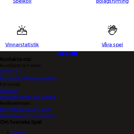
Spelkoll
Bolagstyrning
Vinnarstatistik
Våra spel
Kontakta oss
Kundtjänst och växel:
0770-11 11 11
kundservice@svenskaspel.se
För media:
Pressjour
Pressjour vinster och vinnare
Besöksadresser:
Norra Hansegatan 17, Visby
Katarinavägen 15, Stockholm
Om Svenska Spel
Om oss