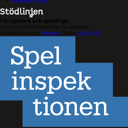
Visselblåsarfunktion
För spelare och anhöriga
För anonym och kostnadsfri hjälp på uppdrag av
Socialdepartementet.
Stödlinjen
. Telefon
020-81 91 00.