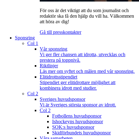
För oss är det viktigt att du som journalist och
redaktör ska få den hjälp du vill ha. Välkommen
att höra av dig!
Gå till presskontakter
Sponsring
Col 1
Vår sponsring
Vi ger fler chansen att idrotta, utvecklas och
prestera på toppnivå.
Riktlinjer
Läs mer om syftet och målen med vår sponsring.
Elitidrottsstipendiet
Stipendiet ger elitidrottare möjlighet att
kombinera idrott med studier.
Col 2
Sveriges huvudsponsor
Vi är Sveriges största sponsor av idrott.
Col 2
Fotbollens huvudsponsor
Ishockeyns huvudsponsor
SOK:s huvudsponsor
Skidförbundets huvudsponsor
Våra samarbeten