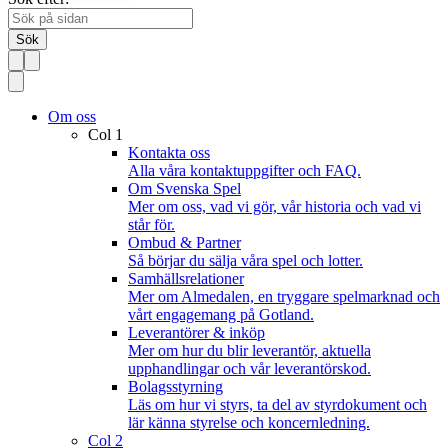
Sök
Om oss
Col 1
Kontakta oss
Alla våra kontaktuppgifter och FAQ.
Om Svenska Spel
Mer om oss, vad vi gör, vår historia och vad vi
står för.
Ombud & Partner
Så börjar du sälja våra spel och lotter.
Samhällsrelationer
Mer om Almedalen, en tryggare spelmarknad och
vårt engagemang på Gotland.
Leverantörer & inköp
Mer om hur du blir leverantör, aktuella
upphandlingar och vår leverantörskod.
Bolagsstyrning
Läs om hur vi styrs, ta del av styrdokument och
lär känna styrelse och koncernledning.
Col 2