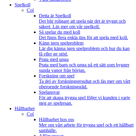
Spelkoll
Col
Detta är Spelkoll
Det blir roligare att spela när det är tryggt och
säkert. Läs mer om vår spelkoll.
Så spelar du med koll
Det finns flera enkla tips för att spela med koll.
Känn igen spelproblem
Lär dig känna igen spelproblem och hur du kan
få eller ge stöd.
Prata med unga
Prata med barn och unga på ett sätt som bygger
sunda vanor från början.
Forskning om spel
Ta del av forskningsresultat och läs mer om vårt
oberoende forskningsråd.
Spelansvar
För att skapa trygga spel följer vi kunden i varje
steg av spelresan.
Hållbarhet
Col
Hållbarhet hos oss
Mer om vårt arbete för trygga spel och ett hållbart
samhälle.
Affärsansvar