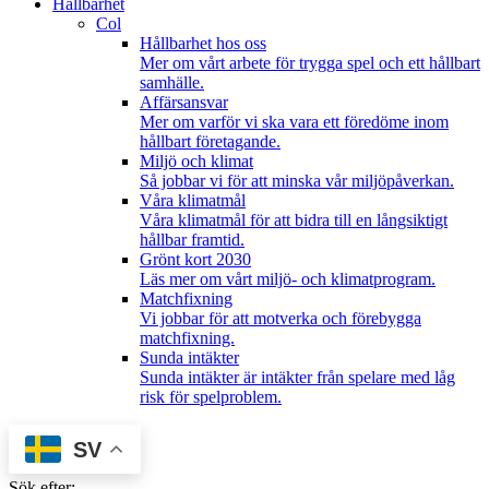
Hållbarhet
Col
Hållbarhet hos oss
Mer om vårt arbete för trygga spel och ett hållbart
samhälle.
Affärsansvar
Mer om varför vi ska vara ett föredöme inom
hållbart företagande.
Miljö och klimat
Så jobbar vi för att minska vår miljöpåverkan.
Våra klimatmål
Våra klimatmål för att bidra till en långsiktigt
hållbar framtid.
Grönt kort 2030
Läs mer om vårt miljö- och klimatprogram.
Matchfixning
Vi jobbar för att motverka och förebygga
matchfixning.
Sunda intäkter
Sunda intäkter är intäkter från spelare med låg
risk för spelproblem.
SV
Sök efter: