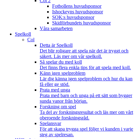
Col 2
Fotbollens huvudsponsor
Ishockeyns huvudsponsor
SOK:s huvudsponsor
Skidförbundets huvudsponsor
Våra samarbeten
Spelkoll
Col
Detta är Spelkoll
Det blir roligare att spela när det är tryggt och
säkert. Läs mer om vår spelkoll.
Så spelar du med koll
Det finns flera enkla tips för att spela med koll.
Känn igen spelproblem
Lär dig känna igen spelproblem och hur du kan
få eller ge stöd.
Prata med unga
Prata med barn och unga på ett sätt som bygger
sunda vanor från början.
Forskning om spel
Ta del av forskningsresultat och läs mer om vårt
oberoende forskningsråd.
Spelansvar
För att skapa trygga spel följer vi kunden i varje
steg av spelresan.