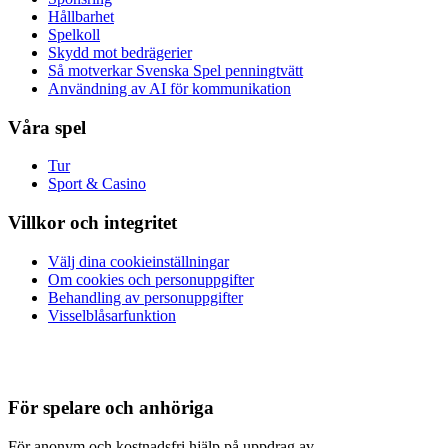
Hållbarhet
Spelkoll
Skydd mot bedrägerier
Så motverkar Svenska Spel penningtvätt
Användning av AI för kommunikation
Våra spel
Tur
Sport & Casino
Villkor och integritet
Välj dina cookieinställningar
Om cookies och personuppgifter
Behandling av personuppgifter
Visselblåsarfunktion
För spelare och anhöriga
För anonym och kostnadsfri hjälp på uppdrag av