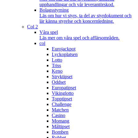
upphandlingar och vår leverantörskod.
Bolagsstyrning
Läs om hur vi styrs, ta del av styrdokument och
lär känna styrelse och koncernledning.
Col 2
Våra spel
Läs mer om våra spel och affärsområden.
col
Eurojackpot
Lyckoplatsen
Lotto
Triss
Keno
Stryktipset
Oddset
Europatipset
Vikinglotto
Topptipset
Challenge
Matchen
Casino
Momang
Måltipset
Bomben
Rubbet