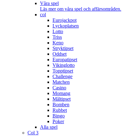
Våra spel
Läs mer om våra spel och affärsområden.
col
Eurojackpot
Lyckoplatsen
Lotto
Triss
Keno
Stryktipset
Oddset
Europatipset
Vikinglotto
Topptipset
Challenge
Matchen
Casino
Momang
Måltipset
Bomben
Rubbet
Bingo
Poker
Alla spel
Col 3