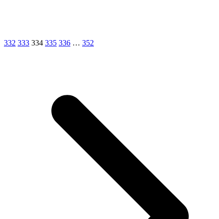
332
333
334
335
336
…
352