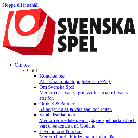
Hoppa till innehåll
Om oss
Col 1
Kontakta oss
Alla våra kontaktuppgifter och FAQ.
Om Svenska Spel
Mer om oss, vad vi gör, vår historia och vad vi
står för.
Ombud & Partner
Så börjar du sälja våra spel och lotter.
Samhällsrelationer
Mer om Almedalen, en tryggare spelmarknad och
vårt engagemang på Gotland.
Leverantörer & inköp
Mer om hur du blir leverantör, aktuella