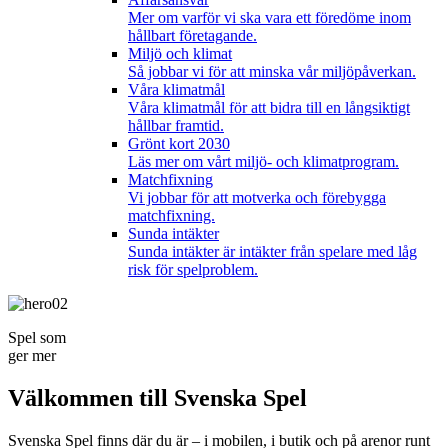
Mer om varför vi ska vara ett föredöme inom
hållbart företagande.
Miljö och klimat
Så jobbar vi för att minska vår miljöpåverkan.
Våra klimatmål
Våra klimatmål för att bidra till en långsiktigt
hållbar framtid.
Grönt kort 2030
Läs mer om vårt miljö- och klimatprogram.
Matchfixning
Vi jobbar för att motverka och förebygga
matchfixning.
Sunda intäkter
Sunda intäkter är intäkter från spelare med låg
risk för spelproblem.
Spel som
ger mer
Välkommen till Svenska Spel
Svenska Spel finns där du är – i mobilen, i butik och på arenor runt