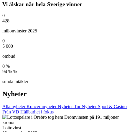
Vi älskar när hela Sverige vinner
0
428
miljonvinster 2025
0
5 000
ombud
0
%
94 %
%
sunda intäkter
Nyheter
Alla nyheter
Koncernnyheter
Nyheter Tur
Nyheter Sport & Casino
Från VD
Hållbarhet i fokus
Lottovinst