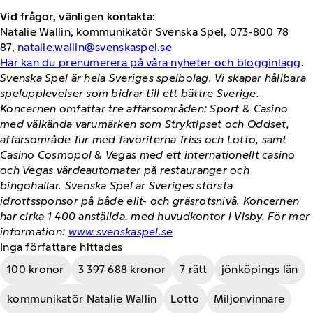
Vid frågor, vänligen kontakta:
Natalie Wallin, kommunikatör Svenska Spel, 073-800 78
87,
natalie.wallin@svenskaspel.se
Här kan du prenumerera på våra nyheter och blogginlägg
.
Svenska Spel är hela Sveriges spelbolag. Vi skapar hållbara
spelupplevelser som bidrar till ett bättre Sverige.
Koncernen omfattar tre affärsområden: Sport & Casino
med välkända varumärken som Stryktipset och Oddset,
affärsområde Tur med favoriterna Triss och Lotto, samt
Casino Cosmopol & Vegas med ett internationellt casino
och Vegas värdeautomater på restauranger och
bingohallar. Svenska Spel är Sveriges största
idrottssponsor på både elit- och gräsrotsnivå. Koncernen
har cirka 1 400 anställda, med huvudkontor i Visby. För mer
information:
www.svenskaspel.se
Inga författare hittades
100 kronor
3 397 688 kronor
7 rätt
jönköpings län
kommunikatör Natalie Wallin
Lotto
Miljonvinnare