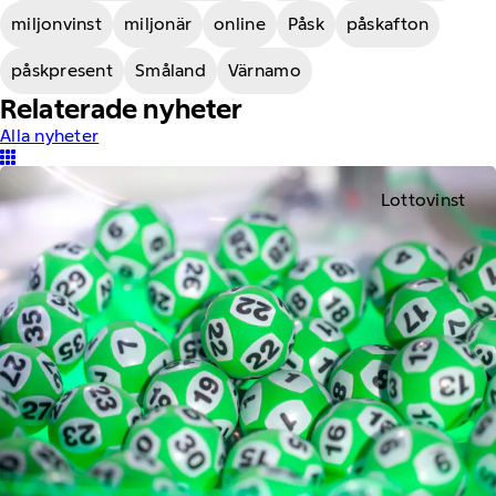
miljonvinst
miljonär
online
Påsk
påskafton
påskpresent
Småland
Värnamo
Relaterade nyheter
Alla nyheter
Lottovinst