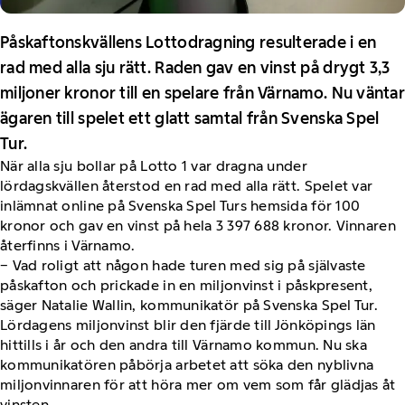
Påskaftonskvällens Lottodragning resulterade i en
rad med alla sju rätt. Raden gav en vinst på drygt 3,3
miljoner kronor till en spelare från Värnamo. Nu väntar
ägaren till spelet ett glatt samtal från Svenska Spel
Tur.
När alla sju bollar på Lotto 1 var dragna under
lördagskvällen återstod en rad med alla rätt. Spelet var
inlämnat online på Svenska Spel Turs hemsida för 100
kronor och gav en vinst på hela 3 397 688 kronor. Vinnaren
återfinns i Värnamo.
− Vad roligt att någon hade turen med sig på självaste
påskafton och prickade in en miljonvinst i påskpresent,
säger Natalie Wallin, kommunikatör på Svenska Spel Tur.
Lördagens miljonvinst blir den fjärde till Jönköpings län
hittills i år och den andra till Värnamo kommun. Nu ska
kommunikatören påbörja arbetet att söka den nyblivna
miljonvinnaren för att höra mer om vem som får glädjas åt
vinsten.