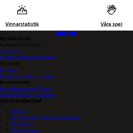
Vinnarstatistik
Våra spel
Kontakta oss
Kundtjänst och växel:
0770-11 11 11
kundservice@svenskaspel.se
För media:
Pressjour
Pressjour vinster och vinnare
Besöksadresser:
Norra Hansegatan 17, Visby
Katarinavägen 15, Stockholm
Om Svenska Spel
Om oss
Börja sälja spel eller bli Vegaspartner
Nyhetsrum
Våra logotyper