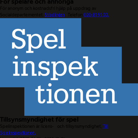
För spelare och anhöriga
För anonym och kostnadsfri hjälp på uppdrag av
Socialdepartementet.
Stödlinjen
. Telefon
020-81 91 00.
Tillsynsmyndighet för spel
Spelinspektionen är licens- och tillsynsmyndighet.
Till
Spelinspektionen.