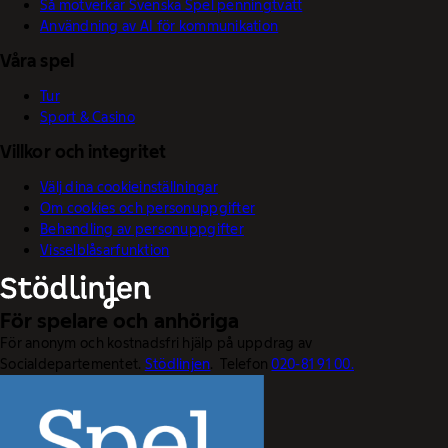
Så motverkar Svenska Spel penningtvätt
Användning av AI för kommunikation
Våra spel
Tur
Sport & Casino
Villkor och integritet
Välj dina cookieinställningar
Om cookies och personuppgifter
Behandling av personuppgifter
Visselblåsarfunktion
För spelare och anhöriga
För anonym och kostnadsfri hjälp på uppdrag av
Socialdepartementet.
Stödlinjen
. Telefon
020-81 91 00.