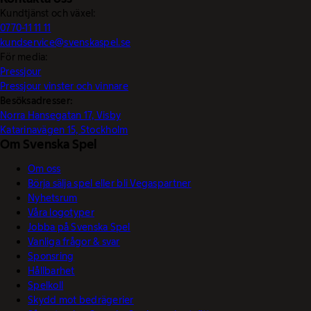
Kundtjänst och växel:
0770-11 11 11
kundservice@svenskaspel.se
För media:
Pressjour
Pressjour vinster och vinnare
Besöksadresser:
Norra Hansegatan 17, Visby
Katarinavägen 15, Stockholm
Om Svenska Spel
Om oss
Börja sälja spel eller bli Vegaspartner
Nyhetsrum
Våra logotyper
Jobba på Svenska Spel
Vanliga frågor & svar
Sponsring
Hållbarhet
Spelkoll
Skydd mot bedrägerier