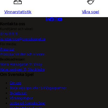
Vinnarstatistik
Våra spel
Kontakta oss
Kundtjänst och växel:
0770-11 11 11
kundservice@svenskaspel.se
För media:
Pressjour
Pressjour vinster och vinnare
Besöksadresser:
Norra Hansegatan 17, Visby
Katarinavägen 15, Stockholm
Om Svenska Spel
Om oss
Börja sälja spel eller bli Vegaspartner
Nyhetsrum
Våra logotyper
Jobba på Svenska Spel