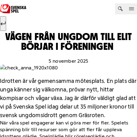
Hoppa till innehåll
Sök efter:
Sök
VÄGEN FRÅN UNGDOM TILL ELIT
BÖRJAR I FÖRENINGEN
5 november 2025
Idrotten är vår gemensamma mötesplats. En plats där
unga känner sig välkomna, prövar nytt, hittar
kompisar och vågar växa. Jag är därför väldigt glad att
vi på Svenska Spel idag delar ut 35 miljoner kronor till
svensk ungdomsidrott genom Gräsroten.
När våra spel engagerar kan vi göra mer för fler. Spelets
spänning blir till resurser som gör att fler får uppleva
idrottens glädje. Spelglädje blir rörelseglädje och