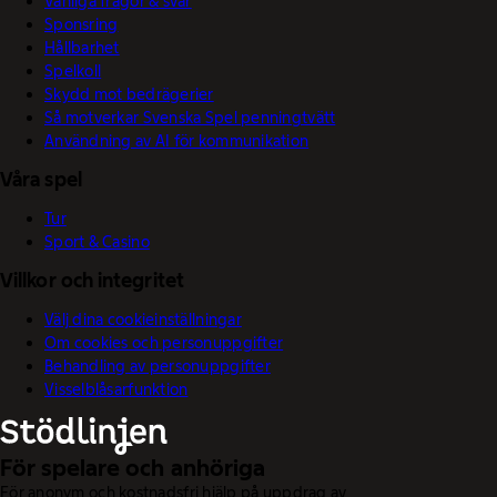
Vanliga frågor & svar
Sponsring
Hållbarhet
Spelkoll
Skydd mot bedrägerier
Så motverkar Svenska Spel penningtvätt
Användning av AI för kommunikation
Våra spel
Tur
Sport & Casino
Villkor och integritet
Välj dina cookieinställningar
Om cookies och personuppgifter
Behandling av personuppgifter
Visselblåsarfunktion
För spelare och anhöriga
För anonym och kostnadsfri hjälp på uppdrag av