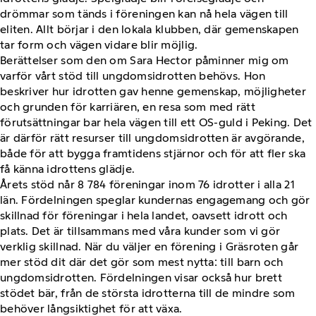
drömmar som tänds i föreningen kan nå hela vägen till
eliten. Allt börjar i den lokala klubben, där gemenskapen
tar form och vägen vidare blir möjlig.
Berättelser som den om Sara Hector påminner mig om
varför vårt stöd till ungdomsidrotten behövs. Hon
beskriver hur idrotten gav henne gemenskap, möjligheter
och grunden för karriären, en resa som med rätt
förutsättningar bar hela vägen till ett OS-guld i Peking. Det
är därför rätt resurser till ungdomsidrotten är avgörande,
både för att bygga framtidens stjärnor och för att fler ska
få känna idrottens glädje.
Årets stöd når 8 784 föreningar inom 76 idrotter i alla 21
län. Fördelningen speglar kundernas engagemang och gör
skillnad för föreningar i hela landet, oavsett idrott och
plats. Det är tillsammans med våra kunder som vi gör
verklig skillnad. När du väljer en förening i Gräsroten går
mer stöd dit där det gör som mest nytta: till barn och
ungdomsidrotten. Fördelningen visar också hur brett
stödet bär, från de största idrotterna till de mindre som
behöver långsiktighet för att växa.