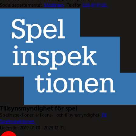
Socialdepartementet.
Stödlinjen
. Telefon
020-81 91 00.
Tillsynsmyndighet för spel
Spelinspektionen är licens- och tillsynsmyndighet.
Till
Spelinspektionen.
Licenstid: 2019-01-01 - 2028-12-31.