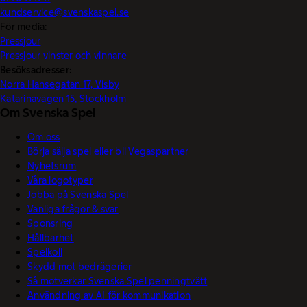
kundservice@svenskaspel.se
För media:
Pressjour
Pressjour vinster och vinnare
Besöksadresser:
Norra Hansegatan 17, Visby
Katarinavägen 15, Stockholm
Om Svenska Spel
Om oss
Börja sälja spel eller bli Vegaspartner
Nyhetsrum
Våra logotyper
Jobba på Svenska Spel
Vanliga frågor & svar
Sponsring
Hållbarhet
Spelkoll
Skydd mot bedrägerier
Så motverkar Svenska Spel penningtvätt
Användning av AI för kommunikation