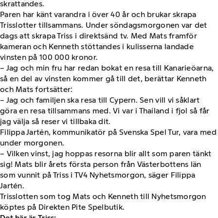
skrattandes.
Paren har känt varandra i över 40 år och brukar skrapa
Trisslotter tillsammans. Under söndagsmorgonen var det
dags att skrapa Triss i direktsänd tv. Med Mats framför
kameran och Kenneth stöttandes i kulisserna landade
vinsten på 100 000 kronor.
– Jag och min fru har redan bokat en resa till Kanarieöarna,
så en del av vinsten kommer gå till det, berättar Kenneth
och Mats fortsätter:
– Jag och familjen ska resa till Cypern. Sen vill vi såklart
göra en resa tillsammans med. Vi var i Thailand i fjol så får
jag välja så reser vi tillbaka dit.
Filippa Jartén, kommunikatör på Svenska Spel Tur, vara med
under morgonen.
– Vilken vinst, jag hoppas resorna blir allt som paren tänkt
sig! Mats blir årets första person från Västerbottens län
som vunnit på Triss i TV4 Nyhetsmorgon, säger Filippa
Jartén.
Trisslotten som tog Mats och Kenneth till Nyhetsmorgon
köptes på Direkten Pite Spelbutik.
Det här är Triss: