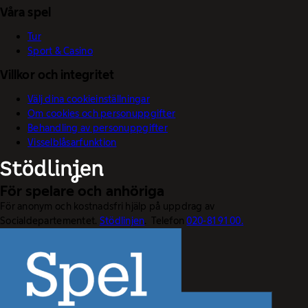
Våra spel
Tur
Sport & Casino
Villkor och integritet
Välj dina cookieinställningar
Om cookies och personuppgifter
Behandling av personuppgifter
Visselblåsarfunktion
För spelare och anhöriga
För anonym och kostnadsfri hjälp på uppdrag av
Socialdepartementet.
Stödlinjen
. Telefon
020-81 91 00.