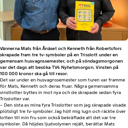
Vännerna Mats från Ånäset och Kenneth från Robertsfors
skrapade fram tre tv-symboler på en Trisslott under en
gemensam husvagnssemester, och på söndagsmorgonen
var det dags att besöka TV4 Nyhetsmorgon. Vinsten på
100 000 kronor ska gå till resor.
Det var under en husvagnssemester som turen var framme
för Mats, Kenneth och deras fruar. Några gemensamma
vinstlotter byttes in mot nya och de skrapade sedan fyra
Trisslotter var.
– Den sista av mina fyra Trisslotter som jag skrapade visade
plötsligt tre tv-symboler. Jag höll mig lugn och räckte över
lotten till min fru som också bekräftade att det var tre
symboler. Då höjdes ljudvolymen rejält, berättar Mats