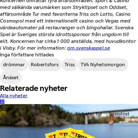
Koncernen omfattar fyra affärsområden: Sport & Casino
med välkända varumärken som Stryktipset och Oddset,
affärsområde Tur med favoriterna Triss och Lotto, Casino
Cosmopol med ett internationellt casino och Vegas med
värdeautomater på restauranger och bingohallar. Svenska
Spel är Sveriges största idrottssponsor från ungdom till
elit. Koncernen har cirka 1 000 anställda, med huvudkontor
i Visby. För mer information:
om.svenskaspel.se
Inga författare hittades
drömmar
Robertsfors
Triss
TV4 Nyhetsmorgon
Ånäset
Relaterade nyheter
Alla nyheter
Nyheter Tur
Trissvinst