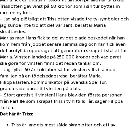
Trisslotten gav vinst på 60 kronor som i sin tur byttes in
mot en ny lott.
– Jag såg plötsligt att Trisslotten visade tre tv-symboler och
jag kunde inte tro att det var sant, berättar Maria
skrattandes.
Marias man Hans fick ta del av det glada beskedet när han
kom hem från jobbet senare samma dag och han fick även
det ärofyllda uppdraget att genomföra skrapet i stället för
Maria. Vinsten landade på 250 000 kronor och vad paret
ska göra för vinsten finns det redan tankar om.
– Jag fyller 60 år i oktober så för vinsten vill vi ta med
familjen på en födelsedagsresa, berättar Maria.
Filippa Jartén, kommunikatör på Svenska Spel Tur,
gratulerade paret till vinsten på plats.
– Stort grattis till vinsten! Hans blev den första personen
från Partille som skrapat Triss i tv hittills i år, säger Filippa
Jartén.
Det här är Triss:
Triss är landets mest sålda skraplotter och ett av