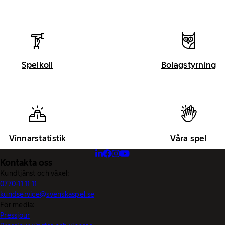
Spelkoll
Bolagstyrning
Vinnarstatistik
Våra spel
Kontakta oss
Kundtjänst och växel:
0770-11 11 11
kundservice@svenskaspel.se
För media:
Pressjour