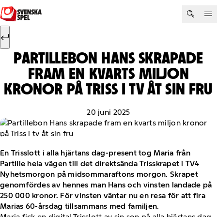
Hoppa till innehåll
Sök efter:
Sök
PARTILLEBON HANS SKRAPADE
FRAM EN KVARTS MILJON
KRONOR PÅ TRISS I TV ÅT SIN FRU
20 juni 2025
En Trisslott i alla hjärtans dag-present tog Maria från
Partille hela vägen till det direktsända Trisskrapet i TV4
Nyhetsmorgon på midsommaraftons morgon. Skrapet
genomfördes av hennes man Hans och vinsten landade på
250 000 kronor. För vinsten väntar nu en resa för att fira
Marias 60-årsdag tillsammans med familjen.
Maria fick en digital Trisslott av sin son på alla hjärtans dag.