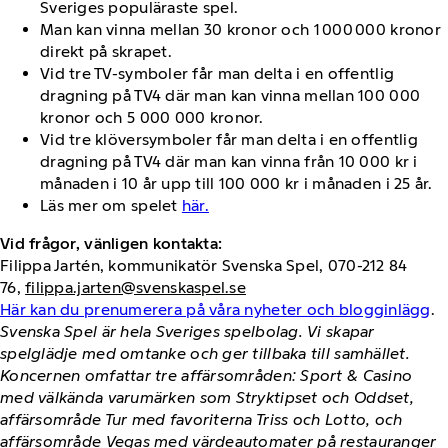
Sveriges populäraste spel.
Man kan vinna mellan 30 kronor och 1 000 000 kronor
direkt på skrapet.
Vid tre TV-symboler får man delta i en offentlig
dragning på TV4 där man kan vinna mellan 100 000
kronor och 5 000 000 kronor.
Vid tre klöversymboler får man delta i en offentlig
dragning på TV4 där man kan vinna från 10 000 kr i
månaden i 10 år upp till 100 000 kr i månaden i 25 år.
Läs mer om spelet
här.
Vid frågor, vänligen kontakta:
Filippa Jartén, kommunikatör Svenska Spel, 070-212 84
76,
filippa.jarten@svenskaspel.se
Här kan du prenumerera på våra nyheter och blogginlägg
.
Svenska Spel är hela Sveriges spelbolag. Vi skapar
spelglädje med omtanke och ger tillbaka till samhället.
Koncernen omfattar tre affärsområden: Sport & Casino
med välkända varumärken som Stryktipset och Oddset,
affärsområde Tur med favoriterna Triss och Lotto, och
affärsområde Vegas med värdeautomater på restauranger