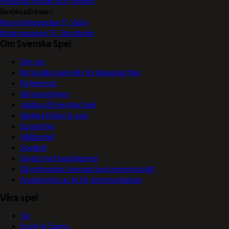
Pressjour vinster och vinnare
Besöksadresser:
Norra Hansegatan 17, Visby
Katarinavägen 15, Stockholm
Om Svenska Spel
Om oss
Börja sälja spel eller bli Vegaspartner
Nyhetsrum
Våra logotyper
Jobba på Svenska Spel
Vanliga frågor & svar
Sponsring
Hållbarhet
Spelkoll
Skydd mot bedrägerier
Så motverkar Svenska Spel penningtvätt
Användning av AI för kommunikation
Våra spel
Tur
Sport & Casino