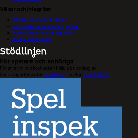
Villkor och integritet
Välj dina cookieinställningar
Om cookies och personuppgifter
Behandling av personuppgifter
Visselblåsarfunktion
För spelare och anhöriga
För anonym och kostnadsfri hjälp på uppdrag av
Socialdepartementet.
Stödlinjen
. Telefon
020-81 91 00.