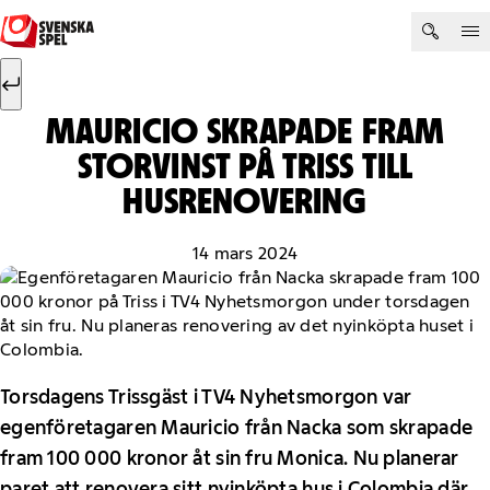
Hoppa till innehåll
Sök efter:
Sök
MAURICIO SKRAPADE FRAM
STORVINST PÅ TRISS TILL
HUSRENOVERING
14 mars 2024
Torsdagens Trissgäst i TV4 Nyhetsmorgon var
egenföretagaren Mauricio från Nacka som skrapade
fram 100 000 kronor åt sin fru Monica. Nu planerar
paret att renovera sitt nyinköpta hus i Colombia där