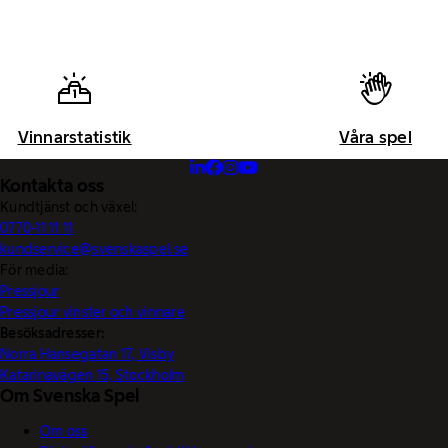
Vinnarstatistik
Våra spel
Kontakta oss
Kundtjänst och växel:
0770-11 11 11
kundservice@svenskaspel.se
För media:
Pressjour
Pressjour vinster och vinnare
Besöksadresser:
Norra Hansegatan 17, Visby
Katarinavägen 15, Stockholm
Om Svenska Spel
Om oss