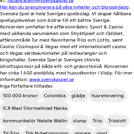
87,
natalie.wallin@svenskaspel.se
Här kan du prenumerera på våra nyheter och blogginlägg
.
Svenska Spel är hela Sveriges spelbolag. Vi skapar hållbara
spelupplevelser som bidrar till ett bättre Sverige.
Koncernen omfattar tre affärsområden: Sport & Casino
med välkända varumärken som Stryktipset och Oddset,
affärsområde Tur med favoriterna Triss och Lotto, samt
Casino Cosmopol & Vegas med ett internationellt casino
och Vegas värdeautomater på restauranger och
bingohallar. Svenska Spel är Sveriges största
idrottssponsor på både elit- och gräsrotsnivå. Koncernen
har cirka 1 400 anställda, med huvudkontor i Visby. För mer
information:
www.svenskaspel.se
Inga författare hittades
100 000 kronor
Colombia
glädje
husrenovering
ICA Maxi Stormarknad Nacka
kommunikatör Natalie Wallin
slump
Triss
Trisslott
TV-Triss
TV4 Nyhetsmorgon
vinnare
vinst