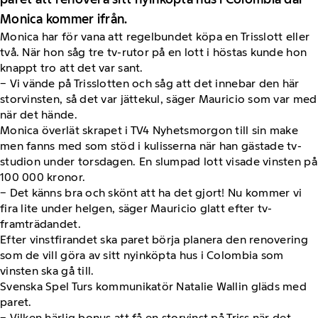
Monica kommer ifrån.
Monica har för vana att regelbundet köpa en Trisslott eller
två. När hon såg tre tv-rutor på en lott i höstas kunde hon
knappt tro att det var sant.
− Vi vände på Trisslotten och såg att det innebar den här
storvinsten, så det var jättekul, säger Mauricio som var med
när det hände.
Monica överlät skrapet i TV4 Nyhetsmorgon till sin make
men fanns med som stöd i kulisserna när han gästade tv-
studion under torsdagen. En slumpad lott visade vinsten på
100 000 kronor.
− Det känns bra och skönt att ha det gjort! Nu kommer vi
fira lite under helgen, säger Mauricio glatt efter tv-
framträdandet.
Efter vinstfirandet ska paret börja planera den renovering
som de vill göra av sitt nyinköpta hus i Colombia som
vinsten ska gå till.
Svenska Spel Turs kommunikatör Natalie Wallin gläds med
paret.
− Vilken härlig bonus att få en storvinst på Triss när det