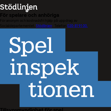
För spelare och anhöriga
För anonym och kostnadsfri hjälp på uppdrag av
Socialdepartementet.
Stödlinjen
. Telefon
020-81 91 00.
Tillsynsmyndighet för spel