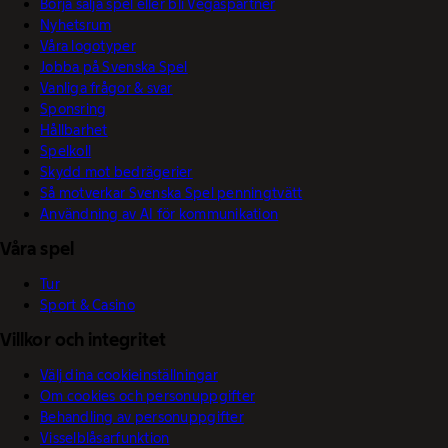
Börja sälja spel eller bli Vegaspartner
Nyhetsrum
Våra logotyper
Jobba på Svenska Spel
Vanliga frågor & svar
Sponsring
Hållbarhet
Spelkoll
Skydd mot bedrägerier
Så motverkar Svenska Spel penningtvätt
Användning av AI för kommunikation
Våra spel
Tur
Sport & Casino
Villkor och integritet
Välj dina cookieinställningar
Om cookies och personuppgifter
Behandling av personuppgifter
Visselblåsarfunktion