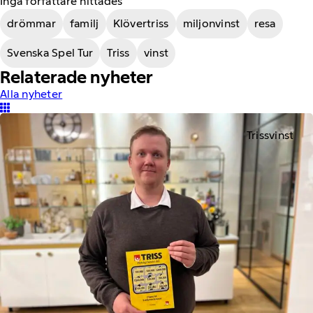
Inga författare hittades
drömmar
familj
Klövertriss
miljonvinst
resa
Svenska Spel Tur
Triss
vinst
Relaterade nyheter
Alla nyheter
Trissvinst