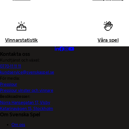
Vinnarstatistik
Våra spel
Kontakta oss
Kundtjänst och växel:
0770-11 11 11
kundservice@svenskaspel.se
För media:
Pressjour
Pressjour vinster och vinnare
Besöksadresser:
Norra Hansegatan 17, Visby
Katarinavägen 15, Stockholm
Om Svenska Spel
Om oss