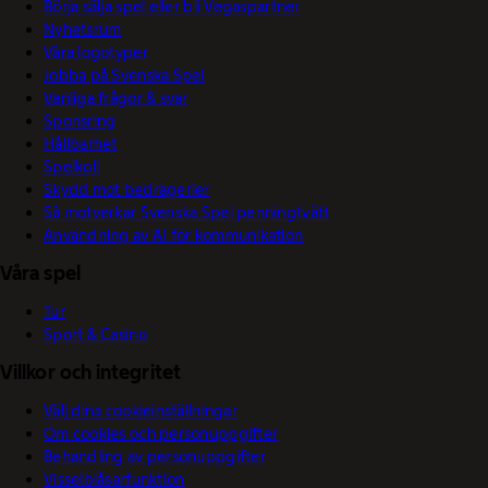
Börja sälja spel eller bli Vegaspartner
Nyhetsrum
Våra logotyper
Jobba på Svenska Spel
Vanliga frågor & svar
Sponsring
Hållbarhet
Spelkoll
Skydd mot bedrägerier
Så motverkar Svenska Spel penningtvätt
Användning av AI för kommunikation
Våra spel
Tur
Sport & Casino
Villkor och integritet
Välj dina cookieinställningar
Om cookies och personuppgifter
Behandling av personuppgifter
Visselblåsarfunktion