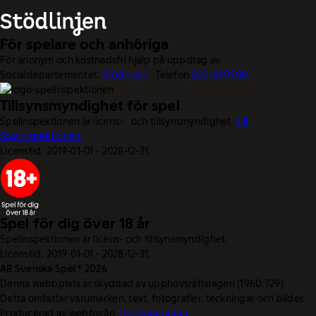
För spelare och anhöriga
För anonym och kostnadsfri hjälp på uppdrag av
Socialdepartementet.
Stödlinjen
. Telefon
020-81 91 00.
Tillsynsmyndighet för spel
Spelinspektionen är licens- och tillsynsmyndighet.
Till
Spelinspektionen.
Licenstid: 2019-01-01 - 2028-12-31.
Spel för dig över 18 år
Spelinspektionen är licens- och tillsynsmyndighet.
Licenstid: 2019-01-01 - 2028-12-31.
AB Svenska Spel © 2026
Denna webbplats är skyddad av upphovsrättslagen (1960:729).
Detta omfattar varumärken, text, fotografier, teckningar och bilder.
Producerad av webbyrån
The Generation