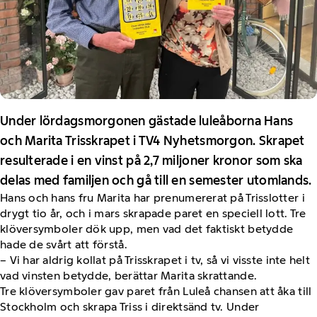
Under lördagsmorgonen gästade luleåborna Hans
och Marita Trisskrapet i TV4 Nyhetsmorgon. Skrapet
resulterade i en vinst på 2,7 miljoner kronor som ska
delas med familjen och gå till en semester utomlands.
Hans och hans fru Marita har prenumererat på Trisslotter i
drygt tio år, och i mars skrapade paret en speciell lott. Tre
klöversymboler dök upp, men vad det faktiskt betydde
hade de svårt att förstå.
– Vi har aldrig kollat på Trisskrapet i tv, så vi visste inte helt
vad vinsten betydde, berättar Marita skrattande.
Tre klöversymboler gav paret från Luleå chansen att åka till
Stockholm och skrapa Triss i direktsänd tv. Under