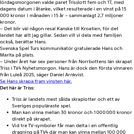
lördagsmorgonen valde paret Trisslott fem och 17, med
dagens datum i åtanke, vilket resulterade i en vinst på 15
000 kronor i månaden i 15 år – sammanlagt 2,7 miljoner
kronor.
– Det blir väl någon resa! Kanske till Kroatien, för det
landet har allt jag gillar. Sedan vill vi dela med familjen
också, berättar Hans.
Svenska Spel Turs kommunikatör gratulerade Hans och
Marita på plats.
– Under året har sex personer från Norrbottens län skrapat
Triss i TV4 Nyhetsmorgon. Hans är dock den första vinnaren
från Luleå 2025, säger Daniel Arnkvist.
Se Hans skrapa fram vinsten här.
Det här är Triss:
Triss är landets mest sålda skraplotter och ett av
Sveriges populäraste spel.
Man kan vinna mellan 30 kronor och 1 000 000 kronor
direkt på skrapet.
Vid tre TV-symboler får man delta i en offentlig
dragning på TV4 där man kan vinna mellan 100 000