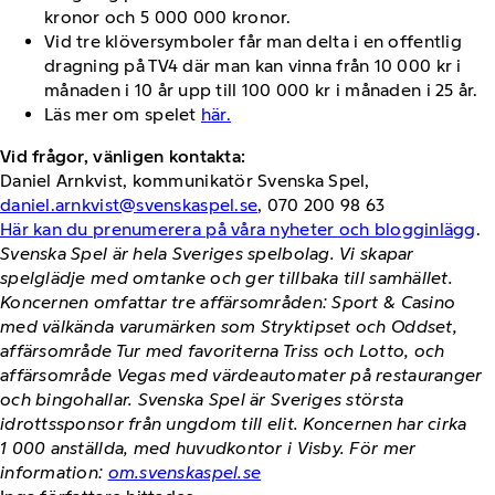
kronor och 5 000 000 kronor.
Vid tre klöversymboler får man delta i en offentlig
dragning på TV4 där man kan vinna från 10 000 kr i
månaden i 10 år upp till 100 000 kr i månaden i 25 år.
Läs mer om spelet
här.
Vid frågor, vänligen kontakta:
Daniel Arnkvist, kommunikatör Svenska Spel,
daniel.arnkvist@svenskaspel.se
, 070 200 98 63
Här kan du prenumerera på våra nyheter och blogginlägg
.
Svenska Spel är hela Sveriges spelbolag. Vi skapar
spelglädje med omtanke och ger tillbaka till samhället.
Koncernen omfattar tre affärsområden: Sport & Casino
med välkända varumärken som Stryktipset och Oddset,
affärsområde Tur med favoriterna Triss och Lotto, och
affärsområde Vegas med värdeautomater på restauranger
och bingohallar. Svenska Spel är Sveriges största
idrottssponsor från ungdom till elit. Koncernen har cirka
1 000 anställda, med huvudkontor i Visby. För mer
information:
om.svenskaspel.se