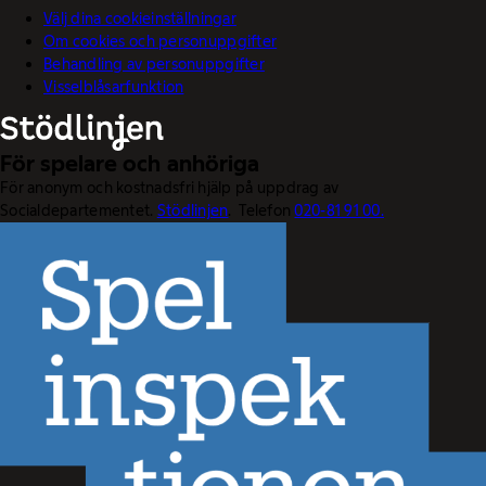
Välj dina cookieinställningar
Om cookies och personuppgifter
Behandling av personuppgifter
Visselblåsarfunktion
För spelare och anhöriga
För anonym och kostnadsfri hjälp på uppdrag av
Socialdepartementet.
Stödlinjen
. Telefon
020-81 91 00.