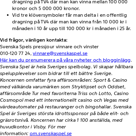
dragning på TV4 där man kan vinna mellan 100 000
kronor och 5 000 000 kronor.
Vid tre klöversymboler får man delta i en offentlig
dragning på TV4 där man kan vinna från 10 000 kr i
månaden i 10 år upp till 100 000 kr i månaden i 25 år.
Vid frågor, vänligen kontakta:
Svenska Spels pressjour vinnare och vinster
010-120 77 24,
vinnare@svenskaspel.se
Här kan du prenumerera på våra nyheter och blogginlägg
.
Svenska Spel är hela Sveriges spelbolag. Vi skapar hållbara
spelupplevelser som bidrar till ett bättre Sverige.
Koncernen omfattar fyra affärsområden: Sport & Casino
med välkända varumärken som Stryktipset och Oddset,
affärsområde Tur med favoriterna Triss och Lotto, Casino
Cosmopol med ett internationellt casino och Vegas med
värdeautomater på restauranger och bingohallar. Svenska
Spel är Sveriges största idrottssponsor på både elit- och
gräsrotsnivå. Koncernen har cirka 1 100 anställda, med
huvudkontor i Visby. För mer
information:
om.svenskaspel.se