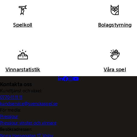
Spelkoll
Bolagstyrning
Vinnarstatistik
Våra spel
Kontakta oss
Kundtjänst och växel:
0770-11 11 11
kundservice@svenskaspel.se
För media:
Pressjour
Pressjour vinster och vinnare
Besöksadresser:
Norra Hansegatan 17, Visby