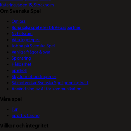
Katarinavägen 15, Stockholm
Om Svenska Spel
Om oss
Börja sälja spel eller bli Vegaspartner
Nyhetsrum
Våra logotyper
Jobba på Svenska Spel
Vanliga frågor & svar
Sponsring
Hållbarhet
Spelkoll
Skydd mot bedrägerier
Så motverkar Svenska Spel penningtvätt
Användning av AI för kommunikation
Våra spel
Tur
Sport & Casino
Villkor och integritet