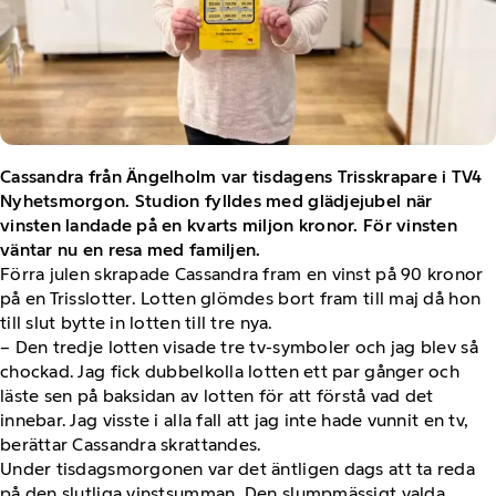
Cassandra från Ängelholm var tisdagens Trisskrapare i TV4
Nyhetsmorgon. Studion fylldes med glädjejubel när
vinsten landade på en kvarts miljon kronor. För vinsten
väntar nu en resa med familjen.
Förra julen skrapade Cassandra fram en vinst på 90 kronor
på en Trisslotter. Lotten glömdes bort fram till maj då hon
till slut bytte in lotten till tre nya.
– Den tredje lotten visade tre tv-symboler och jag blev så
chockad. Jag fick dubbelkolla lotten ett par gånger och
läste sen på baksidan av lotten för att förstå vad det
innebar. Jag visste i alla fall att jag inte hade vunnit en tv,
berättar Cassandra skrattandes.
Under tisdagsmorgonen var det äntligen dags att ta reda
på den slutliga vinstsumman. Den slumpmässigt valda