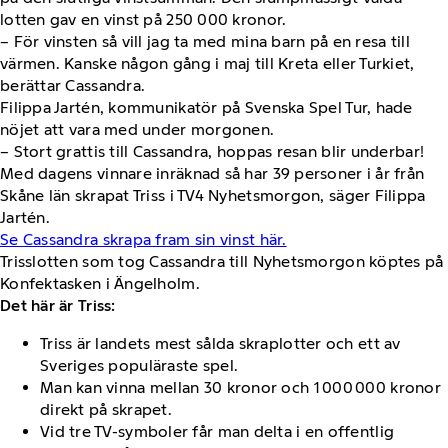
lotten gav en vinst på 250 000 kronor.
– För vinsten så vill jag ta med mina barn på en resa till
värmen. Kanske någon gång i maj till Kreta eller Turkiet,
berättar Cassandra.
Filippa Jartén, kommunikatör på Svenska Spel Tur, hade
nöjet att vara med under morgonen.
– Stort grattis till Cassandra, hoppas resan blir underbar!
Med dagens vinnare inräknad så har 39 personer i år från
Skåne län skrapat Triss i TV4 Nyhetsmorgon, säger Filippa
Jartén.
Se Cassandra skrapa fram sin vinst här.
Trisslotten som tog Cassandra
till Nyhetsmorgon köptes på
Konfektasken i Ängelholm.
Det här är Triss:
Triss är landets mest sålda skraplotter och ett av
Sveriges populäraste spel.
Man kan vinna mellan 30 kronor och 1 000 000 kronor
direkt på skrapet.
Vid tre TV-symboler får man delta i en offentlig