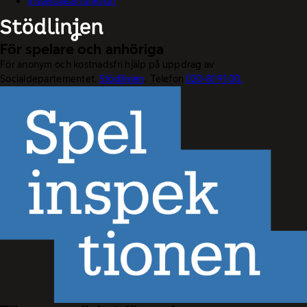
Visselblåsarfunktion
För spelare och anhöriga
För anonym och kostnadsfri hjälp på uppdrag av
Socialdepartementet.
Stödlinjen
. Telefon
020-81 91 00.