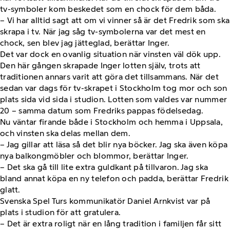
tv-symboler kom beskedet som en chock för dem båda.
– Vi har alltid sagt att om vi vinner så är det Fredrik som ska
skrapa i tv. När jag såg tv-symbolerna var det mest en
chock, sen blev jag jätteglad, berättar Inger.
Det var dock en ovanlig situation när vinsten väl dök upp.
Den här gången skrapade Inger lotten själv, trots att
traditionen annars varit att göra det tillsammans. När det
sedan var dags för tv-skrapet i Stockholm tog mor och son
plats sida vid sida i studion. Lotten som valdes var nummer
20 – samma datum som Fredriks pappas födelsedag.
Nu väntar firande både i Stockholm och hemma i Uppsala,
och vinsten ska delas mellan dem.
– Jag gillar att läsa så det blir nya böcker. Jag ska även köpa
nya balkongmöbler och blommor, berättar Inger.
– Det ska gå till lite extra guldkant på tillvaron. Jag ska
bland annat köpa en ny telefon och padda, berättar Fredrik
glatt.
Svenska Spel Turs kommunikatör Daniel Arnkvist var på
plats i studion för att gratulera.
– Det är extra roligt när en lång tradition i familjen får sitt