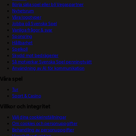
Börja sälja spel eller bli Vegaspartner
Nyhetsrum
Våra logotyper
Jobba på Svenska Spel
Vanliga frågor & svar
Sponsring
Hållbarhet
Spelkoll
Skydd mot bedrägerier
Så motverkar Svenska Spel penningtvätt
Användning av AI för kommunikation
Våra spel
Tur
Sport & Casino
Villkor och integritet
Välj dina cookieinställningar
Om cookies och personuppgifter
Behandling av personuppgifter