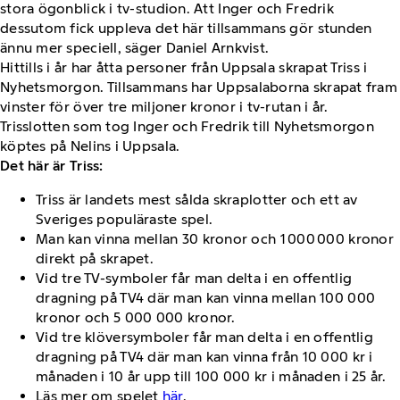
stora ögonblick i tv-studion. Att Inger och Fredrik
dessutom fick uppleva det här tillsammans gör stunden
ännu mer speciell, säger Daniel Arnkvist.
Hittills i år har åtta personer från Uppsala skrapat Triss i
Nyhetsmorgon. Tillsammans har Uppsalaborna skrapat fram
vinster för över tre miljoner kronor i tv-rutan i år.
Trisslotten som tog Inger och Fredrik till Nyhetsmorgon
köptes på Nelins i Uppsala.
Det här är Triss:
Triss är landets mest sålda skraplotter och ett av
Sveriges populäraste spel.
Man kan vinna mellan 30 kronor och 1 000 000 kronor
direkt på skrapet.
Vid tre TV-symboler får man delta i en offentlig
dragning på TV4 där man kan vinna mellan 100 000
kronor och 5 000 000 kronor.
Vid tre klöversymboler får man delta i en offentlig
dragning på TV4 där man kan vinna från 10 000 kr i
månaden i 10 år upp till 100 000 kr i månaden i 25 år.
Läs mer om spelet
här
.