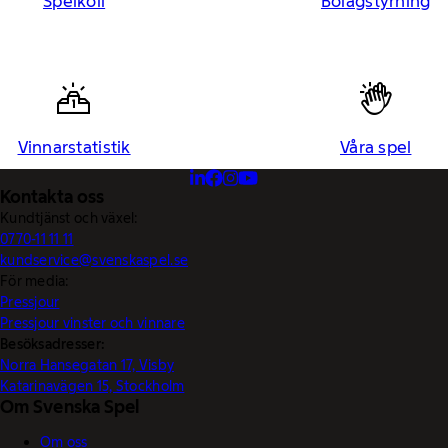
Spelkoll
Bolagstyrning
Vinnarstatistik
Våra spel
Kontakta oss
Kundtjänst och växel:
0770-11 11 11
kundservice@svenskaspel.se
För media:
Pressjour
Pressjour vinster och vinnare
Besöksadresser:
Norra Hansegatan 17, Visby
Katarinavägen 15, Stockholm
Om Svenska Spel
Om oss