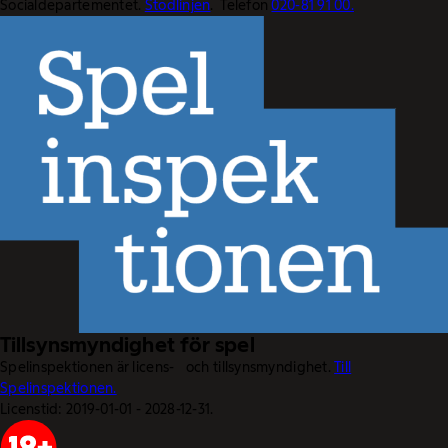
Socialdepartementet.
Stödlinjen
. Telefon
020-81 91 00.
Tillsynsmyndighet för spel
Spelinspektionen är licens- och tillsynsmyndighet.
Till
Spelinspektionen.
Licenstid: 2019-01-01 - 2028-12-31.