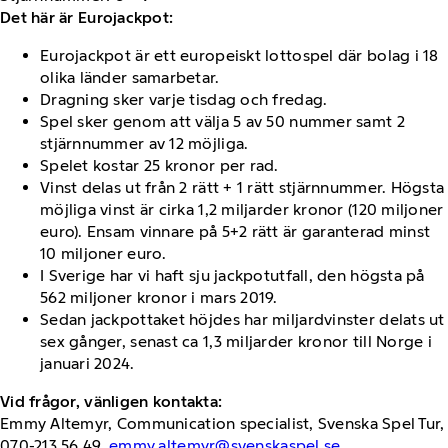
Det här är Eurojackpot:
Eurojackpot är ett europeiskt lottospel där bolag i 18
olika länder samarbetar.
Dragning sker varje tisdag och fredag.
Spel sker genom att välja 5 av 50 nummer samt 2
stjärnnummer av 12 möjliga.
Spelet kostar 25 kronor per rad.
Vinst delas ut från 2 rätt + 1 rätt stjärnnummer. Högsta
möjliga vinst är cirka 1,2 miljarder kronor (120 miljoner
euro). Ensam vinnare på 5+2 rätt är garanterad minst
10 miljoner euro.
I Sverige har vi haft sju jackpotutfall, den högsta på
562 miljoner kronor i mars 2019.
Sedan jackpottaket höjdes har miljardvinster delats ut
sex gånger, senast ca 1,3 miljarder kronor till Norge i
januari 2024.
Vid frågor, vänligen kontakta:
Emmy Altemyr, Communication specialist, Svenska Spel Tur,
070-213 56 49,
emmy.altemyr@svenskaspel.se