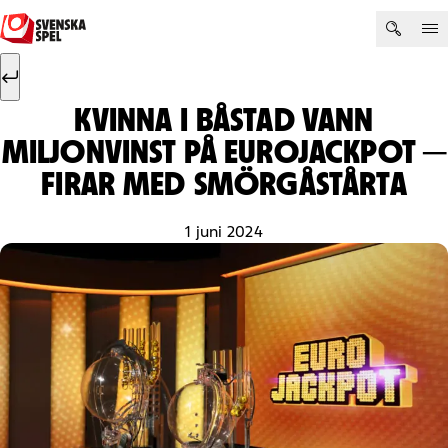
Hoppa till innehåll
Sök efter:
Sök
KVINNA I BÅSTAD VANN
MILJONVINST PÅ EUROJACKPOT ─
FIRAR MED SMÖRGÅSTÅRTA
1 juni 2024