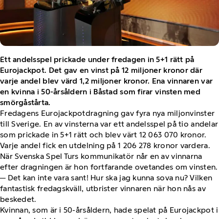
Ett andelsspel prickade under fredagen in 5+1 rätt på
Eurojackpot. Det gav en vinst på 12 miljoner kronor där
varje andel blev värd 1,2 miljoner kronor. Ena vinnaren var
en kvinna i 50-årsåldern i Båstad som firar vinsten med
smörgåstårta.
Fredagens Eurojackpotdragning gav fyra nya miljonvinster
till Sverige. En av vinsterna var ett andelsspel på tio andelar
som prickade in 5+1 rätt och blev värt 12 063 070 kronor.
Varje andel fick en utdelning på 1 206 278 kronor vardera.
När Svenska Spel Turs kommunikatör når en av vinnarna
efter dragningen är hon fortfarande ovetandes om vinsten.
─ Det kan inte vara sant! Hur ska jag kunna sova nu? Vilken
fantastisk fredagskväll, utbrister vinnaren när hon nås av
beskedet.
Kvinnan, som är i 50-årsåldern, hade spelat på Eurojackpot i