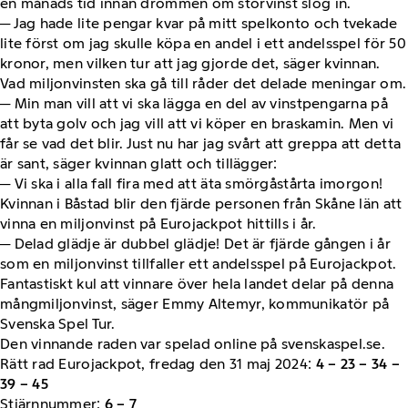
en månads tid innan drömmen om storvinst slog in.
─ Jag hade lite pengar kvar på mitt spelkonto och tvekade
lite först om jag skulle köpa en andel i ett andelsspel för 50
kronor, men vilken tur att jag gjorde det, säger kvinnan.
Vad miljonvinsten ska gå till råder det delade meningar om.
─ Min man vill att vi ska lägga en del av vinstpengarna på
att byta golv och jag vill att vi köper en braskamin. Men vi
får se vad det blir. Just nu har jag svårt att greppa att detta
är sant, säger kvinnan glatt och tillägger:
─ Vi ska i alla fall fira med att äta smörgåstårta imorgon!
Kvinnan i Båstad blir den fjärde personen från Skåne län att
vinna en miljonvinst på Eurojackpot hittills i år.
─ Delad glädje är dubbel glädje! Det är fjärde gången i år
som en miljonvinst tillfaller ett andelsspel på Eurojackpot.
Fantastiskt kul att vinnare över hela landet delar på denna
mångmiljonvinst, säger Emmy Altemyr, kommunikatör på
Svenska Spel Tur.
Den vinnande raden var spelad online på svenskaspel.se.
Rätt rad Eurojackpot, fredag den 31 maj 2024:
4 – 23 – 34 –
39 – 45
Stjärnnummer:
6 – 7