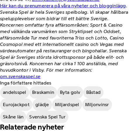
Här kan du prenumerera på våra nyheter och blogginlägg
.
Svenska Spel är hela Sveriges spelbolag. Vi skapar hållbara
spelupplevelser som bidrar till ett bättre Sverige.
Koncernen omfattar fyra affärsområden: Sport & Casino
med välkända varumärken som Stryktipset och Oddset,
affärsområde Tur med favoriterna Triss och Lotto, Casino
Cosmopol med ett internationellt casino och Vegas med
värdeautomater på restauranger och bingohallar. Svenska
Spel är Sveriges största idrottssponsor på både elit- och
gräsrotsnivå. Koncernen har cirka 1 100 anställda, med
huvudkontor i Visby. För mer information:
om.svenskaspel.se
Inga författare hittades
andelsspel
Braskamin
Byta golv
Båstad
Eurojackpot
glädje
Miljardspel
Miljonvinsr
Skåne län
Svenska Spel Tur
Relaterade nyheter