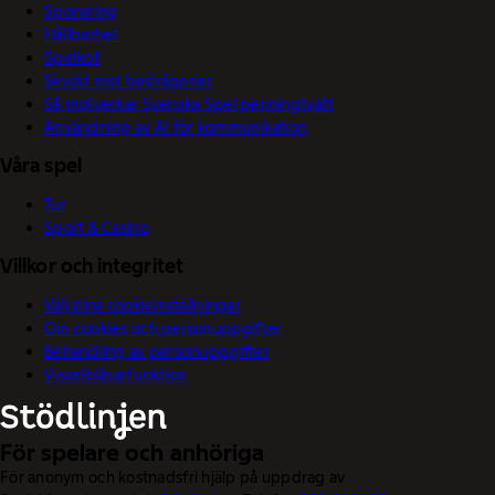
Sponsring
Hållbarhet
Spelkoll
Skydd mot bedrägerier
Så motverkar Svenska Spel penningtvätt
Användning av AI för kommunikation
Våra spel
Tur
Sport & Casino
Villkor och integritet
Välj dina cookieinställningar
Om cookies och personuppgifter
Behandling av personuppgifter
Visselblåsarfunktion
För spelare och anhöriga
För anonym och kostnadsfri hjälp på uppdrag av