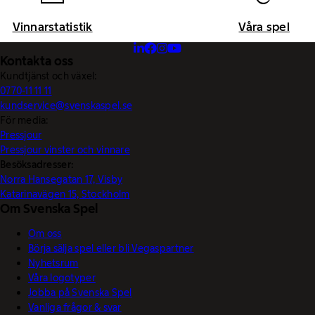
Vinnarstatistik
Våra spel
Kontakta oss
Kundtjänst och växel:
0770-11 11 11
kundservice@svenskaspel.se
För media:
Pressjour
Pressjour vinster och vinnare
Besöksadresser:
Norra Hansegatan 17, Visby
Katarinavägen 15, Stockholm
Om Svenska Spel
Om oss
Börja sälja spel eller bli Vegaspartner
Nyhetsrum
Våra logotyper
Jobba på Svenska Spel
Vanliga frågor & svar