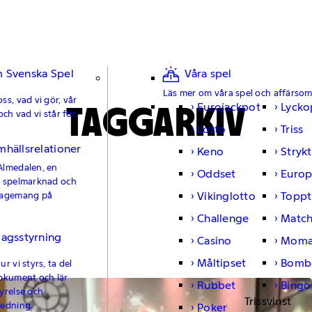
 Svenska Spel
Våra spel
Läs mer om våra spel och affärso
ss, vad vi gör, vår
TAGGARKIV
Eurojackpot
Lycko
och vad vi står för.
Lotto
Triss
mhällsrelationer
Keno
Strykt
Almedalen, en
Oddset
Europ
e spelmarknad och
Vikinglotto
Toppt
gagemang på
Challenge
Matc
lagsstyrning
Casino
Moma
Måltipset
Bomb
r vi styrs, ta del
okument och lär
Rubbet
Bingo
yrelse och
Trissvinst
ledning.
Poker