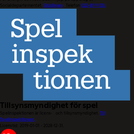
Socialdepartementet.
Stödlinjen
. Telefon
020-81 91 00.
Tillsynsmyndighet för spel
Spelinspektionen är licens- och tillsynsmyndighet.
Till
Spelinspektionen.
Licenstid: 2019-01-01 - 2028-12-31.