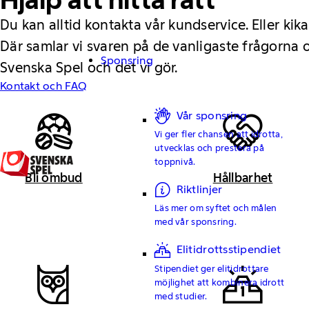
Du kan alltid kontakta vår kundservice. Eller kika
Där samlar vi svaren på de vanligaste frågorna
Sponsring
Svenska Spel och det vi gör.
Kontakt och FAQ
Vår sponsring
Vi ger fler chansen att idrotta,
utvecklas och prestera på
toppnivå.
Bli ombud
Hållbarhet
Riktlinjer
Läs mer om syftet och målen
med vår sponsring.
Elitidrottsstipendiet
Stipendiet ger elitidrottare
möjlighet att kombinera idrott
med studier.