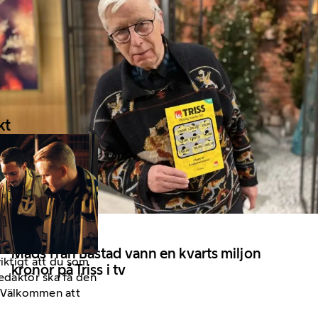
kt
26 December 2023
Mads från Båstad vann en kvarts miljon
viktigt att du som
kronor på Triss i tv
redaktör ska få den
a. Välkommen att