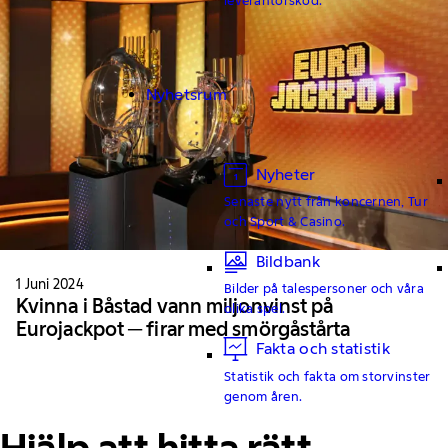
Nyhetsrum
Nyheter
Senaste nytt från koncernen, Tur
och Sport & Casino.
Bildbank
1 Juni 2024
Bilder på talespersoner och våra
Kvinna i Båstad vann miljonvinst på
olika spel.
Eurojackpot ─ firar med smörgåstårta
Fakta och statistik
Statistik och fakta om storvinster
genom åren.
Hjälp att hitta rätt