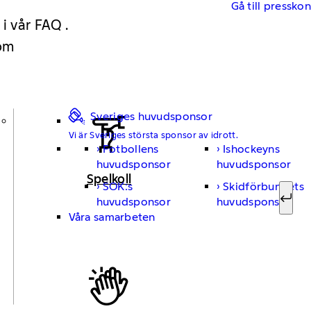
Gå till pressko
 i vår FAQ .
 om
Sveriges huvudsponsor
Vi är Sveriges största sponsor av idrott.
Fotbollens
Ishockeyns
Sök ef
huvudsponsor
huvudsponsor
Spelkoll
SOK:s
Skidförbundets
huvudsponsor
huvudsponsor
Sök
Våra samarbeten