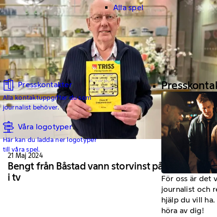
Alla spel
Presskonta
Presskontakter
Alla kontaktuppgifter du som
journalist behöver.
Våra logotyper
Här kan du ladda ner logotyper
till våra spel.
21 Maj 2024
Bengt från Båstad vann storvinst på Triss
i tv
För oss är det 
journalist och 
hjälp du vill h
höra av dig!