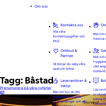
Hoppa till innehåll
Om oss
Kontakta oss
Om
Alla våra
Mer om o
kontaktuppgifter och
historia 
FAQ.
Ombud &
Sa
Partner
Mer om 
tryggar
Så börjar du sälja våra
vårt en
spel och lotter.
Gotland.
Tagg: Båstad
Leverantörer &
Bo
inköp
Prenumerera på våra nyheter
Läs om hu
Mer om hur du blir
av styrd
leverantör, aktuella
känna st
upphandlingar och vår
Storvinst
koncern
leverantörskod.