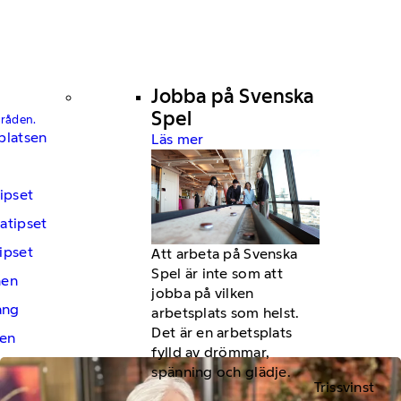
Jobba på Svenska
Spel
mråden.
platsen
Läs mer
ipset
atipset
ipset
Att arbeta på Svenska
Spel är inte som att
hen
jobba på vilken
ng
arbetsplats som helst.
Det är en arbetsplats
en
fylld av drömmar,
spänning och glädje.
Trissvinst