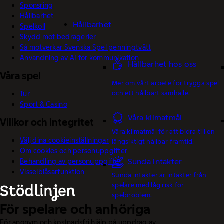
Sponsring
Hållbarhet
Hållbarhet
Spelkoll
Skydd mot bedrägerier
Så motverkar Svenska Spel penningtvätt
Användning av AI för kommunikation
Hållbarhet hos oss
Våra spel
Mer om vårt arbete för trygga spel
och ett hållbart samhälle.
Tur
Sport & Casino
Våra klimatmål
Villkor och integritet
Våra klimatmål för att bidra till en
Välj dina cookieinställningar
långsiktigt hållbar framtid.
Om cookies och personuppgifter
Sunda intäkter
Behandling av personuppgifter
Visselblåsarfunktion
Sunda intäkter är intäkter från
spelare med låg risk för
spelproblem.
För spelare och anhöriga
För anonym och kostnadsfri hjälp på uppdrag av