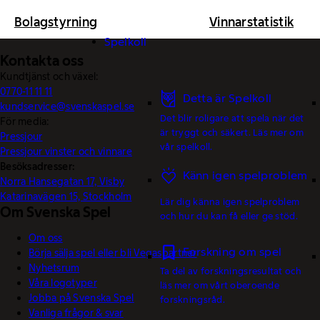
Bolagstyrning
Vinnarstatistik
Spelkoll
Kontakta oss
Kundtjänst och växel:
0770-11 11 11
Detta är Spelkoll
kundservice@svenskaspel.se
Det blir roligare att spela när det
För media:
är tryggt och säkert. Läs mer om
Pressjour
vår spelkoll.
Pressjour vinster och vinnare
Besöksadresser:
Känn igen spelproblem
Norra Hansegatan 17, Visby
Katarinavägen 15, Stockholm
Lär dig känna igen spelproblem
Om Svenska Spel
och hur du kan få eller ge stöd.
Om oss
Forskning om spel
Börja sälja spel eller bli Vegaspartner
Nyhetsrum
Ta del av forskningsresultat och
Våra logotyper
läs mer om vårt oberoende
Jobba på Svenska Spel
forskningsråd.
Vanliga frågor & svar