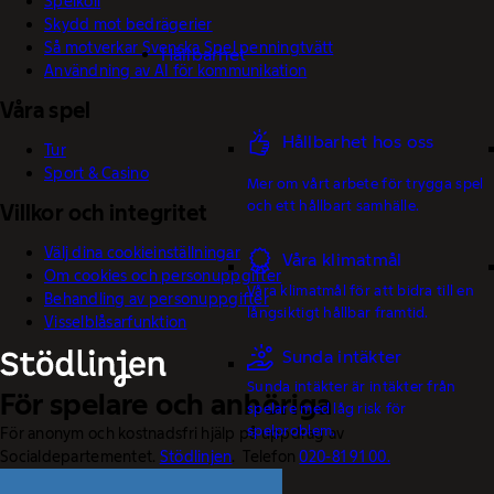
Spelkoll
Skydd mot bedrägerier
Så motverkar Svenska Spel penningtvätt
Hållbarhet
Användning av AI för kommunikation
Våra spel
Hållbarhet hos oss
Tur
Sport & Casino
Mer om vårt arbete för trygga spel
och ett hållbart samhälle.
Villkor och integritet
Välj dina cookieinställningar
Våra klimatmål
Om cookies och personuppgifter
Våra klimatmål för att bidra till en
Behandling av personuppgifter
långsiktigt hållbar framtid.
Visselblåsarfunktion
Sunda intäkter
Sunda intäkter är intäkter från
För spelare och anhöriga
spelare med låg risk för
spelproblem.
För anonym och kostnadsfri hjälp på uppdrag av
Socialdepartementet.
Stödlinjen
. Telefon
020-81 91 00.