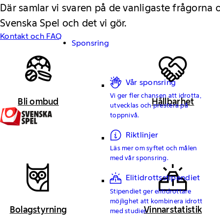
Där samlar vi svaren på de vanligaste frågorna
Svenska Spel och det vi gör.
Kontakt och FAQ
Sponsring
Vår sponsring
Vi ger fler chansen att idrotta,
Bli ombud
Hållbarhet
utvecklas och prestera på
toppnivå.
Riktlinjer
Läs mer om syftet och målen
med vår sponsring.
Elitidrottsstipendiet
Stipendiet ger elitidrottare
möjlighet att kombinera idrott
Bolagstyrning
Vinnarstatistik
med studier.