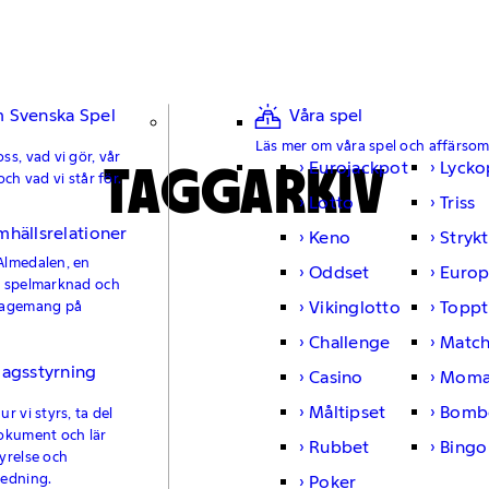
 Svenska Spel
Våra spel
Läs mer om våra spel och affärso
ss, vad vi gör, vår
TAGGARKIV
Eurojackpot
Lycko
och vad vi står för.
Lotto
Triss
mhällsrelationer
Keno
Strykt
Almedalen, en
Oddset
Europ
e spelmarknad och
Vikinglotto
Toppt
gagemang på
Challenge
Matc
lagsstyrning
Casino
Moma
Måltipset
Bomb
r vi styrs, ta del
okument och lär
Rubbet
Bingo
yrelse och
ledning.
Poker