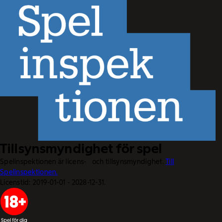
Tillsynsmyndighet för spel
Spelinspektionen är licens- och tillsynsmyndighet.
Till
Spelinspektionen.
Licenstid: 2019-01-01 - 2028-12-31.