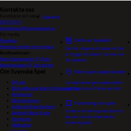
Kontakta oss
Kundtjänst och växel:
Spelkoll
0770-11 11 11
kundservice@svenskaspel.se
För media:
Detta är Spelkoll
Pressjour
Pressjour vinster och vinnare
Det blir roligare att spela när det
Besöksadresser:
är tryggt och säkert. Läs mer om
Norra Hansegatan 17, Visby
vår spelkoll.
Katarinavägen 15, Stockholm
Om Svenska Spel
Känn igen spelproblem
Om oss
Lär dig känna igen spelproblem
Börja sälja spel eller bli Vegaspartner
och hur du kan få eller ge stöd.
Nyhetsrum
Våra logotyper
Forskning om spel
Jobba på Svenska Spel
Ta del av forskningsresultat och
Vanliga frågor & svar
läs mer om vårt oberoende
Sponsring
forskningsråd.
Hållbarhet