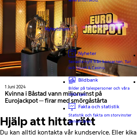
Nyhetsrum
Nyheter
Senaste nytt från koncernen, Tur
och Sport & Casino.
Bildbank
1 Juni 2024
Bilder på talespersoner och våra
Kvinna i Båstad vann miljonvinst på
olika spel.
Eurojackpot ─ firar med smörgåstårta
Fakta och statistik
Statistik och fakta om storvinster
Hjälp att hitta rätt
genom åren.
Du kan alltid kontakta vår kundservice. Eller kika