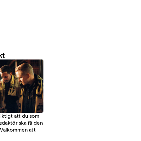
kt
viktigt att du som
redaktör ska få den
a. Välkommen att