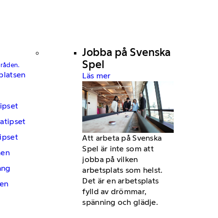
Jobba på Svenska
Spel
mråden.
platsen
Läs mer
ipset
atipset
ipset
Att arbeta på Svenska
Spel är inte som att
hen
jobba på vilken
ng
arbetsplats som helst.
Det är en arbetsplats
en
fylld av drömmar,
spänning och glädje.