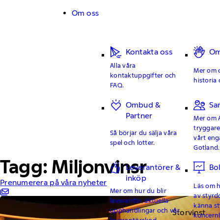
Hoppa till innehåll
Om oss
Kontakta oss
Om
Alla våra
Mer om o
kontaktuppgifter och
historia 
FAQ.
Ombud &
Sa
Partner
Mer om 
tryggar
Så börjar du sälja våra
vårt en
spel och lotter.
Gotland.
Tagg: Miljonvinsr
Leverantörer &
Bo
inköp
Prenumerera på våra nyheter
Läs om hu
Mer om hur du blir
av styrd
leverantör, aktuella
känna st
upphandlingar och vår
Storvinst
koncern
leverantörskod.