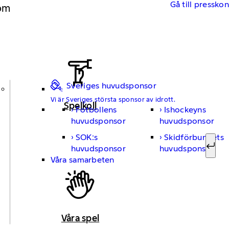
Gå till pressko
 om
Sveriges huvudsponsor
Vi är Sveriges största sponsor av idrott.
Spelkoll
Fotbollens
Ishockeyns
Sök ef
huvudsponsor
huvudsponsor
SOK:s
Skidförbundets
huvudsponsor
huvudsponsor
Sök
Våra samarbeten
Våra spel