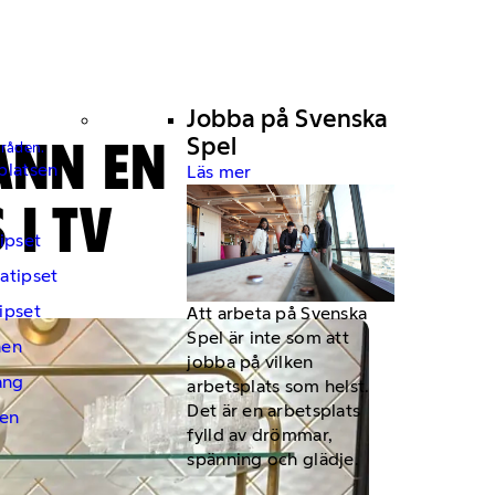
Jobba på Svenska
ANN EN
Spel
mråden.
platsen
Läs mer
 I TV
ipset
atipset
ipset
Att arbeta på Svenska
Spel är inte som att
hen
jobba på vilken
ng
arbetsplats som helst.
Det är en arbetsplats
en
fylld av drömmar,
spänning och glädje.