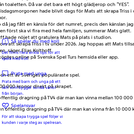
ån toaletten. Då var det bara ett högt glädjerop och ”YES”.
sdagsmorgonen hade blivit dags för Mats att skrapa Triss i dir
or.
o då jag fått en känsla för det numret, precis den känslan ja
en först ska vi fira med hela familjen, summerar Mats glatt.
f hade nöjet att gratulera Mats på plats i studion.
Så spelar du med koll
s att skrapa Triss i tv under 2026. Jag hoppas att Mats till
en, säger Elias Kolthoff.
Det finns flera enkla tips för att
köptes online på Svenska Spel Turs hemsida eller app.
spela med koll.
Prata med unga
och ett av Sveriges populäraste spel.
Prata med barn och unga på ett
00 000 kronor direkt på skrapet.
sätt som bygger sunda vanor
från början.
 offentlig dragning på TV4 där man kan vinna mellan 100 00
Spelansvar
en offentlig dragning på TV4 där man kan vinna från 10 000 kr
För att skapa trygga spel följer vi
kunden i varje steg av spelresan.