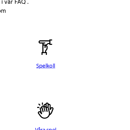
 i vår FAQ .
 om
Spelkoll