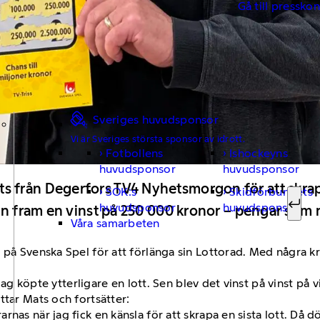
Gå till pressko
Sveriges huvudsponsor
Vi är Sveriges största sponsor av idrott.
Fotbollens
Ishockeyns
Sök ef
huvudsponsor
huvudsponsor
från Degerfors TV4 Nyhetsmorgon för att skrapa T
SOK:s
Skidförbundets
huvudsponsor
huvudsponsor
an fram en vinst på 250 000 kronor – pengar som n
Sök
Våra samarbeten
 på Svenska Spel för att förlänga sin Lottorad. Med några kr
 jag köpte ytterligare en lott. Sen blev det vinst på vinst på v
ttar Mats och fortsätter:
nas när jag fick en känsla för att skrapa en sista lott. Då d