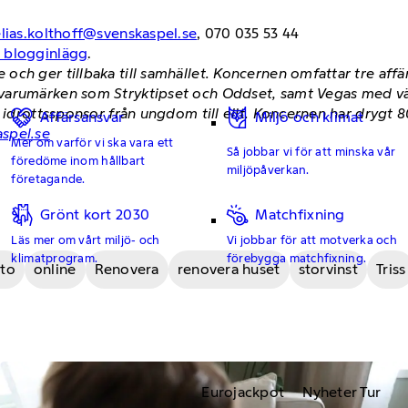
elias.kolthoff@svenskaspel.se
, 070 035 53 44
h blogginlägg
.
och ger tillbaka till samhället. Koncernen omfattar tre af
 varumärken som Stryktipset och Oddset, samt Vegas med v
a idrottssponsor från ungdom till elit. Koncernen har drygt
Affärsansvar
Miljö och klimat
spel.se
Mer om varför vi ska vara ett
Så jobbar vi för att minska vår
föredöme inom hållbart
miljöpåverkan.
företagande.
Grönt kort 2030
Matchfixning
Läs mer om vårt miljö- och
Vi jobbar för att motverka och
klimatprogram.
förebygga matchfixning.
tto
online
Renovera
renovera huset
storvinst
Triss
Eurojackpot
Nyheter Tur