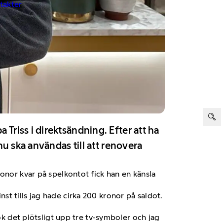
ntakter
ter:
riss i direktsändning. Efter att ha
u ska användas till att renovera
onor kvar på spelkontot fick han en känsla
inst tills jag hade cirka 200 kronor på saldot.
ök det plötsligt upp tre tv-symboler och jag