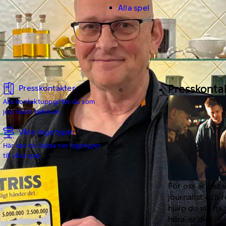
Alla spel
Presskonta
Presskontakter
Alla kontaktuppgifter du som
journalist behöver.
Våra logotyper
Här kan du ladda ner logotyper
till våra spel.
För oss är det 
journalist och 
hjälp du vill h
höra av dig!