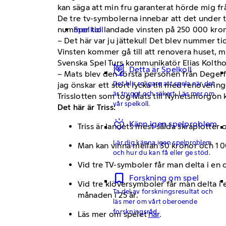
kan säga att min fru garanterat hörde mig fr
De tre tv-symbolerna innebar att det under ti
Spelkoll
nummer tio landade vinsten på 250 000 kron
– Det här var ju jättekul! Det blev nummer ti
Vinsten kommer gå till att renovera huset, m
Svenska Spel Turs kommunikatör Elias Kolthof
Detta är Spelkoll
– Mats blev den första personen från Degerfor
Det blir roligare att spela när det
jag önskar ett stort lycka till med renovering
är tryggt och säkert. Läs mer om
Trisslotten som tog Mats till Nyhetsmorgon 
vår spelkoll.
Det här är Triss:
Känn igen spelproblem
Triss är landets mest sålda skraplotter 
Lär dig känna igen spelproblem
Man kan vinna mellan 30 kronor och 1 0
och hur du kan få eller ge stöd.
Vid tre TV-symboler får man delta i en
Forskning om spel
Vid tre klöversymboler får man delta i 
Ta del av forskningsresultat och
månaden i 25 år.
läs mer om vårt oberoende
forskningsråd.
Läs mer om spelet
här
.