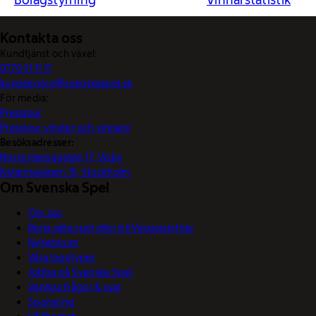
Bolagstyrning
Vinnarstatistik
Kontakta oss
Kundtjänst och växel:
0770-11 11 11
kundservice@svenskaspel.se
För media:
Pressjour
Pressjour vinster och vinnare
Besöksadresser:
Norra Hansegatan 17, Visby
Katarinavägen 15, Stockholm
Om Svenska Spel
Om oss
Börja sälja spel eller bli Vegaspartner
Nyhetsrum
Våra logotyper
Jobba på Svenska Spel
Vanliga frågor & svar
Sponsring