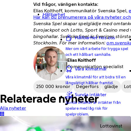
Vid frågor, vänligen kontakta:
Elias Kolthoff, kommunikatör Svenska Spel,
Hållbarhet
Här kan du prenumerera på våra nyheter oc
Svenska Spel skapar spelglädje med omtanke 
Eurojackpot och Lotto, Sport & Casino med
bingohallar. Svenska Spel är Sveriges störst
Hållbarhet hos oss
Stockholm. För mer information:
om.svenska
Mer om vårt arbete för trygga spel
och ett hållbart samhälle.
Elias Kolthoff
Communication specialist
Våra klimatmål
Våra klimatmål för att bidra till en
långsiktigt hållbar framtid.
250 000 kronor
Degerfors
glädje
Lo
Sunda intäkter
Relaterade nyheter
Sunda intäkter är intäkter från
Alla nyheter
spelare med låg risk för
spelproblem.
Lottovinst