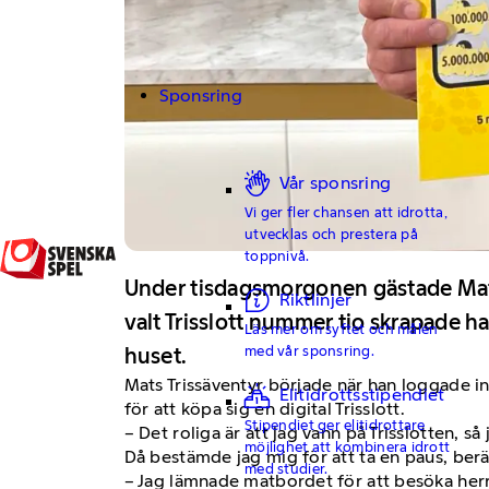
Sponsring
Vår sponsring
Vi ger fler chansen att idrotta,
utvecklas och prestera på
toppnivå.
Under tisdagsmorgonen gästade Mats 
Riktlinjer
valt Trisslott nummer tio skrapade h
Läs mer om syftet och målen
med vår sponsring.
huset.
Mats Trissäventyr började när han loggade in
Elitidrottsstipendiet
för att köpa sig en digital Trisslott.
Stipendiet ger elitidrottare
– Det roliga är att jag vann på Trisslotten, så
möjlighet att kombinera idrott
Då bestämde jag mig för att ta en paus, berä
med studier.
– Jag lämnade matbordet för att besöka herrar