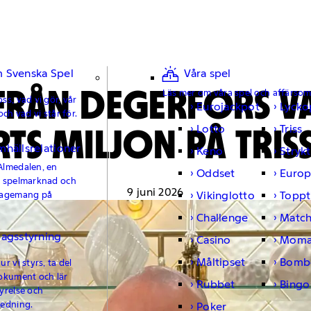
 Svenska Spel
Våra spel
FRÅN DEGERFORS V
Läs mer om våra spel och affärso
ss, vad vi gör, vår
Eurojackpot
Lycko
och vad vi står för.
TS MILJON PÅ TRISS
Lotto
Triss
mhällsrelationer
Keno
Strykt
Almedalen, en
Oddset
Europ
e spelmarknad och
9 juni 2026
Vikinglotto
Toppt
gagemang på
Challenge
Matc
lagsstyrning
Casino
Moma
Måltipset
Bomb
r vi styrs, ta del
okument och lär
Rubbet
Bingo
yrelse och
ledning.
Poker