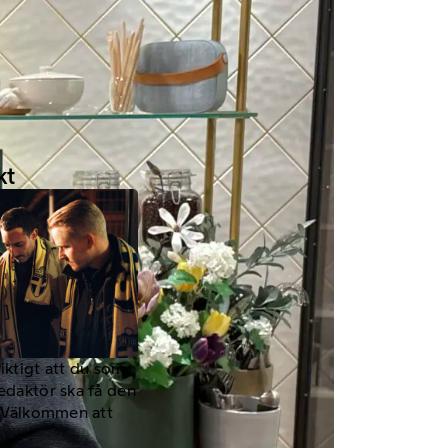
kt
viktigt att du som
redaktör ska få den
a. Välkommen att