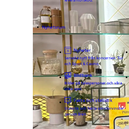
Nyhetsrum
Nyheter
Senaste nytt från koncernen, Tur
och Sport & Casino.
Bildbank
Bilder på talespersoner och våra
olika spel.
Fakta och statistik
Statistik och fakta om storvinster
genom åren.