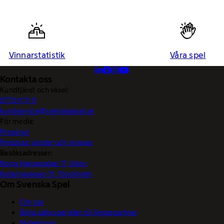
Vinnarstatistik
Våra spel
Kontakta oss
Kundtjänst och växel:
0770-11 11 11
kundservice@svenskaspel.se
För media:
Pressjour
Pressjour vinster och vinnare
Besöksadresser:
Norra Hansegatan 17, Visby
Katarinavägen 15, Stockholm
Om Svenska Spel
Om oss
Börja sälja spel eller bli Vegaspartner
Nyhetsrum