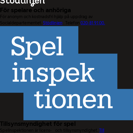
För spelare och anhöriga
För anonym och kostnadsfri hjälp på uppdrag av
Socialdepartementet.
Stödlinjen
. Telefon
020-81 91 00.
Tillsynsmyndighet för spel
Spelinspektionen är licens- och tillsynsmyndighet.
Till