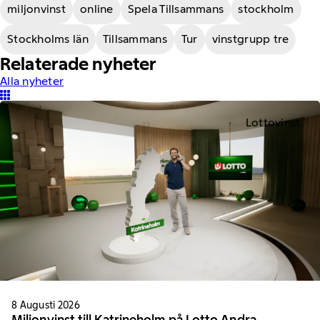
miljonvinst
online
Spela Tillsammans
stockholm
Stockholms län
Tillsammans
Tur
vinstgrupp tre
Relaterade nyheter
Alla nyheter
Lottovinst
8 Augusti 2026
Miljonvinst till Katrineholm på Lotto Andra