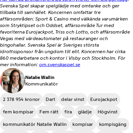
Svenska Spel skapar spelglädje med omtanke och ger
tillbaka till samhället. Koncernen omfattar tre
affärsområden: Sport & Casino med välkända varumärken
som Stryktipset och Oddset, affärsområde Tur med
favoriterna Eurojackpot, Triss och Lotto, och affärsområde
Vegas med värdeautomater på restauranger och
bingohallar. Svenska Spel är Sveriges största
idrottssponsor från ungdom till elit. Koncernen har cirka
860 medarbetare och kontor i Visby och Stockholm. För
mer information:
om.svenskaspel.se
Natalie Wallin
Kommunikatör
2 378 954 kronor
Dart
delar vinst
Eurojackpot
fem kompisar
Fem rätt
fira
glädje
Högvinst
kommunikatör Natalie Wallin
kompisar
kompisgäng