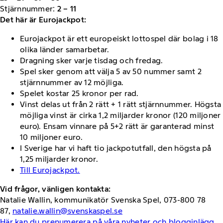
Stjärnnummer:
2 – 11
Det här är Eurojackpot:
Eurojackpot är ett europeiskt lottospel där bolag i 18
olika länder samarbetar.
Dragning sker varje tisdag och fredag.
Spel sker genom att välja 5 av 50 nummer samt 2
stjärnnummer av 12 möjliga.
Spelet kostar 25 kronor per rad.
Vinst delas ut från 2 rätt + 1 rätt stjärnnummer. Högsta
möjliga vinst är cirka 1,2 miljarder kronor (120 miljoner
euro). Ensam vinnare på 5+2 rätt är garanterad minst
10 miljoner euro.
I Sverige har vi haft tio jackpotutfall, den högsta på
1,25 miljarder kronor.
Till Eurojackpot.
Vid frågor, vänligen kontakta:
Natalie Wallin, kommunikatör Svenska Spel, 073-800 78
87,
natalie.wallin@svenskaspel.se
Här kan du prenumerera på våra nyheter och blogginlägg
.