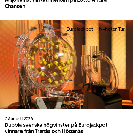
Chansen
Eurojackpot
Nyheter Tur
7 Augusti 2026
Dubbla svenska högvinster på Eurojackpot –
vinnare från Tranås och Höganäs