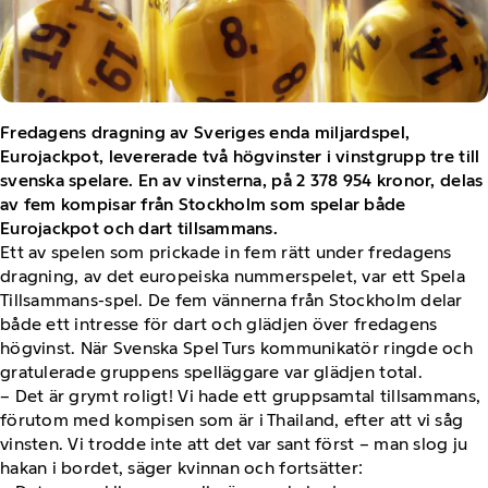
Fredagens dragning av Sveriges enda miljardspel,
Eurojackpot, levererade två högvinster i vinstgrupp tre till
svenska spelare. En av vinsterna, på 2 378 954 kronor, delas
av fem kompisar från Stockholm som spelar både
Eurojackpot och dart tillsammans.
Ett av spelen som prickade in fem rätt under fredagens
dragning, av det europeiska nummerspelet, var ett Spela
Tillsammans-spel. De fem vännerna från Stockholm delar
både ett intresse för dart och glädjen över fredagens
högvinst. När Svenska Spel Turs kommunikatör ringde och
gratulerade gruppens spelläggare var glädjen total.
– Det är grymt roligt! Vi hade ett gruppsamtal tillsammans,
förutom med kompisen som är i Thailand, efter att vi såg
vinsten. Vi trodde inte att det var sant först – man slog ju
hakan i bordet, säger kvinnan och fortsätter: