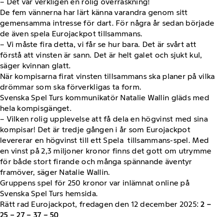
– Det var verkligen en rolig överraskning!
De fem vännerna har lärt känna varandra genom sitt
gemensamma intresse för dart. För några år sedan började
de även spela Eurojackpot tillsammans.
– Vi måste fira detta, vi får se hur bara. Det är svårt att
förstå att vinsten är sann. Det är helt galet och sjukt kul,
säger kvinnan glatt.
När kompisarna firat vinsten tillsammans ska planer på vilka
drömmar som ska förverkligas ta form.
Svenska Spel Turs kommunikatör Natalie Wallin gläds med
hela kompisgänget.
– Vilken rolig upplevelse att få dela en högvinst med sina
kompisar! Det är tredje gången i år som Eurojackpot
levererar en högvinst till ett Spela tillsammans-spel. Med
en vinst på 2,3 miljoner kronor finns det gott om utrymme
för både stort firande och många spännande äventyr
framöver, säger Natalie Wallin.
Gruppens spel för 250 kronor var inlämnat online på
Svenska Spel Turs hemsida.
Rätt rad Eurojackpot, fredagen den 12 december 2025:
2 –
25 – 27 – 37 – 50