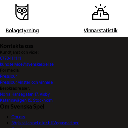
Bolagstyrning
Vinnarstatistik
Kontakta oss
Kundtjänst och växel:
0770-11 11 11
kundservice@svenskaspel.se
För media:
Pressjour
Pressjour vinster och vinnare
Besöksadresser:
Norra Hansegatan 17, Visby
Katarinavägen 15, Stockholm
Om Svenska Spel
Om oss
Börja sälja spel eller bli Vegaspartner