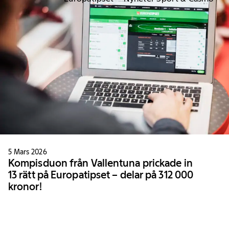
5 Mars 2026
Kompisduon från Vallentuna prickade in
13 rätt på Europatipset – delar på 312 000
kronor!