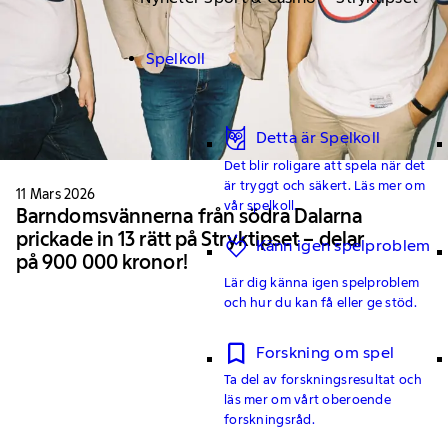
Spelkoll
Detta är Spelkoll
Det blir roligare att spela när det
är tryggt och säkert. Läs mer om
11 Mars 2026
vår spelkoll.
Barndomsvännerna från södra Dalarna
prickade in 13 rätt på Stryktipset – delar
Känn igen spelproblem
på 900 000 kronor!
Lär dig känna igen spelproblem
och hur du kan få eller ge stöd.
Forskning om spel
Ta del av forskningsresultat och
läs mer om vårt oberoende
forskningsråd.