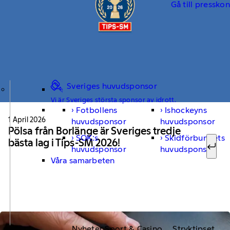
Gå till pressko
Sveriges huvudsponsor
Vi är Sveriges största sponsor av idrott.
Fotbollens
Ishockeyns
Sök ef
1 April 2026
huvudsponsor
huvudsponsor
Pölsa från Borlänge är Sveriges tredje
SOK:s
Skidförbundets
bästa lag i Tips-SM 2026!
huvudsponsor
huvudsponsor
Sök
Våra samarbeten
Nyheter Sport & Casino
Stryktipset