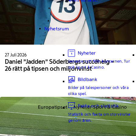
Nyhetsrum
Nyheter
27 Juli 2026
Daniel ”Jadden” Söderbergs succéhelg –
Senaste nytt från koncernen, Tur
och Sport & Casino.
26 rätt på tipsen och miljonvinst
Bildbank
Bilder på talespersoner och våra
olika spel.
Fakta och statistik
Europatipset
Nyheter Sport & Casino
Statistik och fakta om storvinster
genom åren.