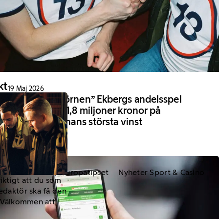
kt
19 Maj 2026
Björn ”RoKBjörnen” Ekbergs andelsspel
spelade hem 1,8 miljoner kronor på
Stryktipset – hans största vinst
någonsin!
Europatipset
Nyheter Sport & Casino
viktigt att du som
redaktör ska få den
a. Välkommen att