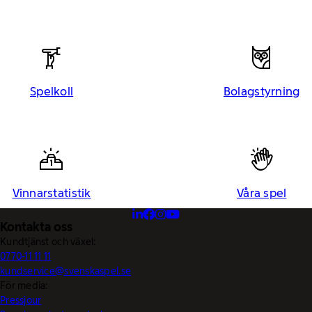
Spelkoll
Bolagstyrning
Vinnarstatistik
Våra spel
Kontakta oss
Kundtjänst och växel:
0770-11 11 11
kundservice@svenskaspel.se
För media:
Pressjour