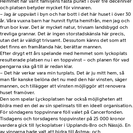
Hemmet har varit familjens fasta punkt i över tre decennier
och platsen betyder mycket för vinnaren.
– Jag är uppväxt i byn och har bott i det här huset i över 30
år. Våra vuxna barn har hunnit flytta hemifrån, men jag och
frun bor kvar. Det är mycket natur, trivsam landsbygd och
trevliga grannar. Det är ingen storstadskänsla här precis,
utan det är väldigt trivsamt. Dessutom känns det som att
det finns en framåtanda här, berättar mannen.
Efter drygt ett års spelande med hemmet som lyckoplats
resulterade platsen nu i en toppvinst – och planen för vad
pengarna ska gå till är redan klar.
– Det här verkar vara min turplats. Det är ju mitt hem, så
man får kanske belöna det nu med den här vinsten, säger
mannen, och tillägger att vinsten möjliggör att renovera
huset framöver.
Den som spelar Lyckoplatsen har också möjligheten att
bidra med en del av sin spelinsats till en ideell organisation.
För söndagens toppvinnare föll valet på Cancerfonden.
Tisdagens och torsdagens toppvinster på 25 000 kronor
vardera gick till lyckoplatser i Upplands-Bro och Nässjö. En
av vinnarna hade valt att bidra till Astma- och