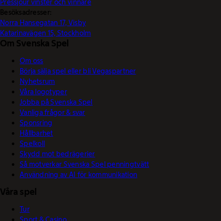
Pressjour vinster och vinnare
Besöksadresser:
Norra Hansegatan 17, Visby
Katarinavägen 15, Stockholm
Om Svenska Spel
Om oss
Börja sälja spel eller bli Vegaspartner
Nyhetsrum
Våra logotyper
Jobba på Svenska Spel
Vanliga frågor & svar
Sponsring
Hållbarhet
Spelkoll
Skydd mot bedrägerier
Så motverkar Svenska Spel penningtvätt
Användning av AI för kommunikation
Våra spel
Tur
Sport & Casino