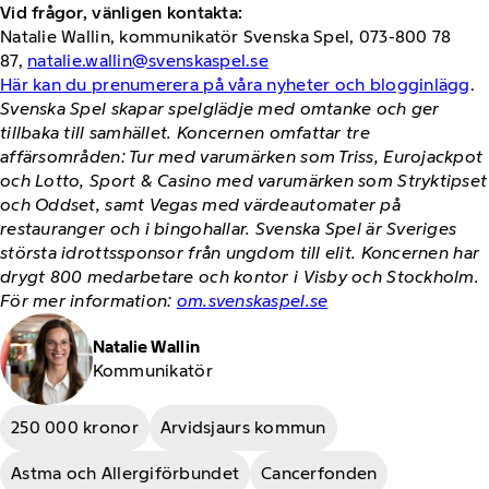
Vid frågor, vänligen kontakta:
Natalie Wallin, kommunikatör Svenska Spel, 073-800 78
87,
natalie.wallin@svenskaspel.se
Här kan du prenumerera på våra nyheter och blogginlägg
.
Svenska Spel skapar spelglädje med omtanke och ger
tillbaka till samhället. Koncernen omfattar tre
affärsområden: Tur med varumärken som Triss, Eurojackpot
och Lotto, Sport & Casino med varumärken som Stryktipset
och Oddset, samt Vegas med värdeautomater på
restauranger och i bingohallar. Svenska Spel är Sveriges
största idrottssponsor från ungdom till elit. Koncernen har
drygt 800 medarbetare och kontor i Visby och Stockholm.
För mer information:
om.svenskaspel.se
Natalie Wallin
Kommunikatör
250 000 kronor
Arvidsjaurs kommun
Astma och Allergiförbundet
Cancerfonden