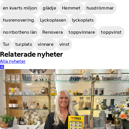
en kvarts miljon
glädje
Hemmet
husdrömmar
husrenovering
Lyckoplasen
lyckoplats
norrbottens län
Renovera
toppvinnare
toppvinst
Tur
turplats
vinnare
vinst
Relaterade nyheter
Alla nyheter
Nyheter Tur
Trissvinst