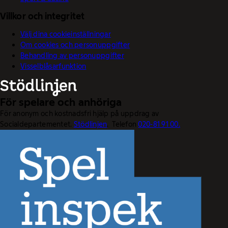
Villkor och integritet
Välj dina cookieinställningar
Om cookies och personuppgifter
Behandling av personuppgifter
Visselblåsarfunktion
För spelare och anhöriga
För anonym och kostnadsfri hjälp på uppdrag av
Socialdepartementet.
Stödlinjen
. Telefon
020-81 91 00.