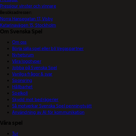
Pressjour vinster och vinnare
Besöksadresser:
Norra Hansegatan 17, Visby
Katarinavägen 15, Stockholm
Om Svenska Spel
Om oss
Börja sälja spel eller bli Vegaspartner
Nyhetsrum
Våra logotyper
Jobba på Svenska Spel
Vanliga frågor & svar
Sponsring
Hållbarhet
Spelkoll
Skydd mot bedrägerier
Så motverkar Svenska Spel penningtvätt
Användning av AI för kommunikation
Våra spel
Tur