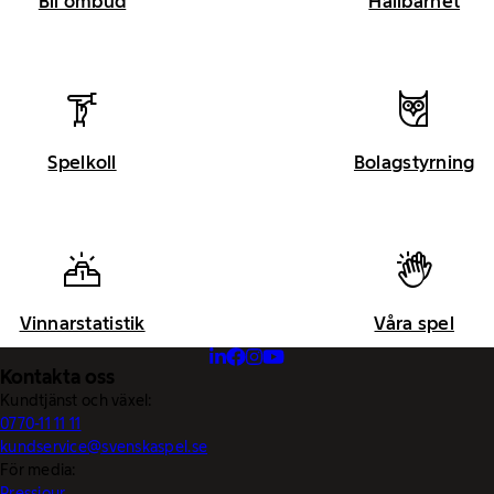
Bli ombud
Hållbarhet
Spelkoll
Bolagstyrning
Vinnarstatistik
Våra spel
Kontakta oss
Kundtjänst och växel:
0770-11 11 11
kundservice@svenskaspel.se
För media:
Pressjour