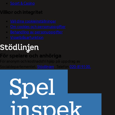
Sport & Casino
Villkor och integritet
Välj dina cookieinställningar
Om cookies och personuppgifter
Behandling av personuppgifter
Visselblåsarfunktion
För spelare och anhöriga
För anonym och kostnadsfri hjälp på uppdrag av
Socialdepartementet.
Stödlinjen
. Telefon
020-81 91 00.