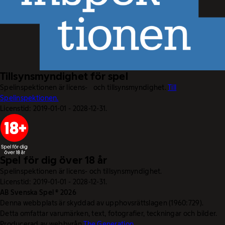
Tillsynsmyndighet för spel
Spelinspektionen är licens- och tillsynsmyndighet.
Till
Spelinspektionen.
Licenstid: 2019-01-01 - 2028-12-31.
Spel för dig över 18 år
Spelinspektionen är licens- och tillsynsmyndighet.
Licenstid: 2019-01-01 - 2028-12-31.
AB Svenska Spel © 2026
Denna webbplats är skyddad av upphovsrättslagen (1960:729).
Detta omfattar varumärken, text, fotografier, teckningar och bilder.
Producerad av webbyrån
The Generation