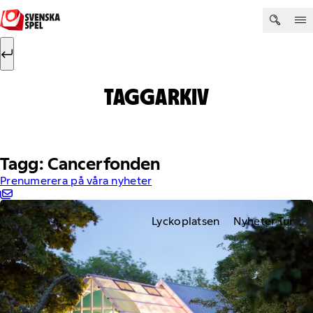
Hoppa till innehåll
Sök efter:
Sök
TAGGARKIV
Tagg: Cancerfonden
Prenumerera på våra nyheter
Lyckoplatsen
Nyheter Tur