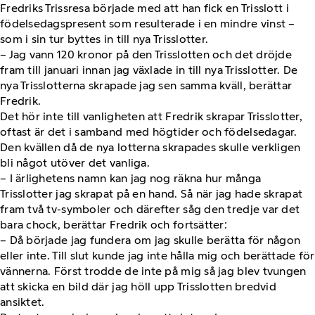
Fredriks Trissresa började med att han fick en Trisslott i
födelsedagspresent som resulterade i en mindre vinst –
som i sin tur byttes in till nya Trisslotter.
– Jag vann 120 kronor på den Trisslotten och det dröjde
fram till januari innan jag växlade in till nya Trisslotter. De
nya Trisslotterna skrapade jag sen samma kväll, berättar
Fredrik.
Det hör inte till vanligheten att Fredrik skrapar Trisslotter,
oftast är det i samband med högtider och födelsedagar.
Den kvällen då de nya lotterna skrapades skulle verkligen
bli något utöver det vanliga.
– I ärlighetens namn kan jag nog räkna hur många
Trisslotter jag skrapat på en hand. Så när jag hade skrapat
fram två tv-symboler och därefter såg den tredje var det
bara chock, berättar Fredrik och fortsätter:
– Då började jag fundera om jag skulle berätta för någon
eller inte. Till slut kunde jag inte hålla mig och berättade för
vännerna. Först trodde de inte på mig så jag blev tvungen
att skicka en bild där jag höll upp Trisslotten bredvid
ansiktet.