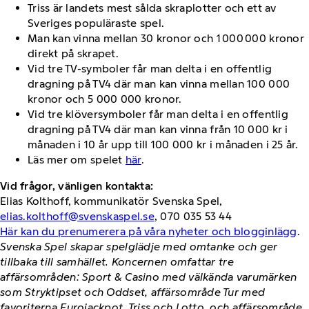
Triss är landets mest sålda skraplotter och ett av
Sveriges populäraste spel.
Man kan vinna mellan 30 kronor och 1 000 000 kronor
direkt på skrapet.
Vid tre TV-symboler får man delta i en offentlig
dragning på TV4 där man kan vinna mellan 100 000
kronor och 5 000 000 kronor.
Vid tre klöversymboler får man delta i en offentlig
dragning på TV4 där man kan vinna från 10 000 kr i
månaden i 10 år upp till 100 000 kr i månaden i 25 år.
Läs mer om spelet
här
.
Vid frågor, vänligen kontakta:
Elias Kolthoff, kommunikatör Svenska Spel,
elias.kolthoff@svenskaspel.se
, 070 035 53 44
Här kan du prenumerera på våra nyheter och blogginlägg
.
Svenska Spel skapar spelglädje med omtanke och ger
tillbaka till samhället. Koncernen omfattar tre
affärsområden: Sport & Casino med välkända varumärken
som Stryktipset och Oddset, affärsområde Tur med
favoriterna Eurojackpot, Triss och Lotto, och affärsområde