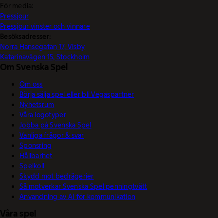
För media:
Pressjour
Pressjour vinster och vinnare
Besöksadresser:
Norra Hansegatan 17, Visby
Katarinavägen 15, Stockholm
Om Svenska Spel
Om oss
Börja sälja spel eller bli Vegaspartner
Nyhetsrum
Våra logotyper
Jobba på Svenska Spel
Vanliga frågor & svar
Sponsring
Hållbarhet
Spelkoll
Skydd mot bedrägerier
Så motverkar Svenska Spel penningtvätt
Användning av AI för kommunikation
Våra spel