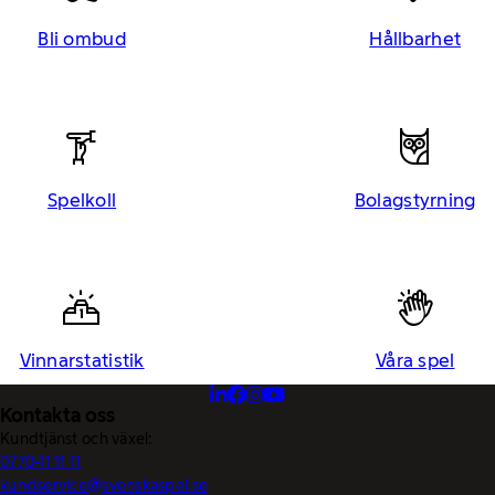
Bli ombud
Hållbarhet
Spelkoll
Bolagstyrning
Vinnarstatistik
Våra spel
Kontakta oss
Kundtjänst och växel:
0770-11 11 11
kundservice@svenskaspel.se