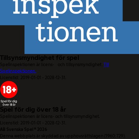
Tillsynsmyndighet för spel
Spelinspektionen är licens- och tillsynsmyndighet.
Till
Spelinspektionen.
Licenstid: 2019-01-01 - 2028-12-31.
Spel för dig över 18 år
Spelinspektionen är licens- och tillsynsmyndighet.
Licenstid: 2019-01-01 - 2028-12-31.
AB Svenska Spel © 2026
Denna webbplats är skyddad av upphovsrättslagen (1960:729).