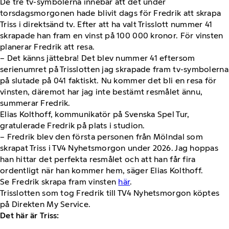
De tre tv-symbolerna innebar att det under
torsdagsmorgonen hade blivit dags för Fredrik att skrapa
Triss i direktsänd tv. Efter att ha valt Trisslott nummer 41
skrapade han fram en vinst på 100 000 kronor. För vinsten
planerar Fredrik att resa.
– Det känns jättebra! Det blev nummer 41 eftersom
serienumret på Trisslotten jag skrapade fram tv-symbolerna
på slutade på 041 faktiskt. Nu kommer det bli en resa för
vinsten, däremot har jag inte bestämt resmålet ännu,
summerar Fredrik.
Elias Kolthoff, kommunikatör på Svenska Spel Tur,
gratulerade Fredrik på plats i studion.
– Fredrik blev den första personen från Mölndal som
skrapat Triss i TV4 Nyhetsmorgon under 2026. Jag hoppas
han hittar det perfekta resmålet och att han får fira
ordentligt när han kommer hem, säger Elias Kolthoff.
Se Fredrik skrapa fram vinsten
här
.
Trisslotten som tog Fredrik till TV4 Nyhetsmorgon köptes
på Direkten My Service.
Det här är Triss: