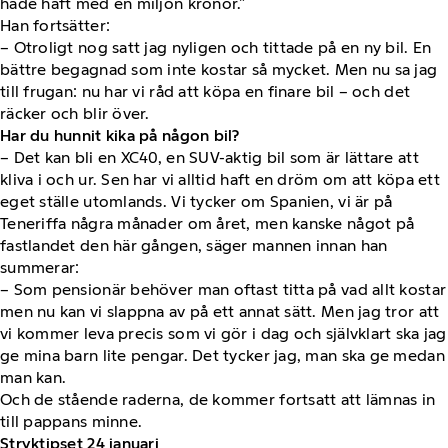
hade haft med en miljon kronor.”
Han fortsätter:
– Otroligt nog satt jag nyligen och tittade på en ny bil. En
bättre begagnad som inte kostar så mycket. Men nu sa jag
till frugan: nu har vi råd att köpa en finare bil – och det
räcker och blir över.
Har du hunnit kika på någon bil?
– Det kan bli en XC40, en SUV-aktig bil som är lättare att
kliva i och ur. Sen har vi alltid haft en dröm om att köpa ett
eget ställe utomlands. Vi tycker om Spanien, vi är på
Teneriffa några månader om året, men kanske något på
fastlandet den här gången, säger mannen innan han
summerar:
– Som pensionär behöver man oftast titta på vad allt kostar
men nu kan vi slappna av på ett annat sätt. Men jag tror att
vi kommer leva precis som vi gör i dag och självklart ska jag
ge mina barn lite pengar. Det tycker jag, man ska ge medan
man kan.
Och de stående raderna, de kommer fortsatt att lämnas in
till pappans minne.
Stryktipset 24 januari