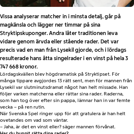
Vissa analyserar matcher in i minsta detalj, går på
magkänsla och lägger ner timmar på sina
Stryktipskuponger. Andra låter traditionen leva
vidare genom ärvda eller stående rader. Det var
precis vad en man från Lysekil gjorde, och i lördags
resulterade hans åtta singelrader i en vinst på hela 3
747 668 kronor.
Lördagskvällen blev högdramatisk på Stryktipset. För
många tippare avgjordes 13 rätt sent, men för mannen från
Lysekil var slutminutsdramat något han helt missade. Han
följer varken matcherna eller rättar sina rader. Raderna,
som han tog över efter sin pappa, lämnar han in var femte
vecka – på ren rutin.
När Svenska Spel ringer upp för att gratulera är han helt
ovetandes om vad som väntar.
– Jaha, är det en vinst eller? säger mannen förvånat.
Har du hunnit rätta dina rader?