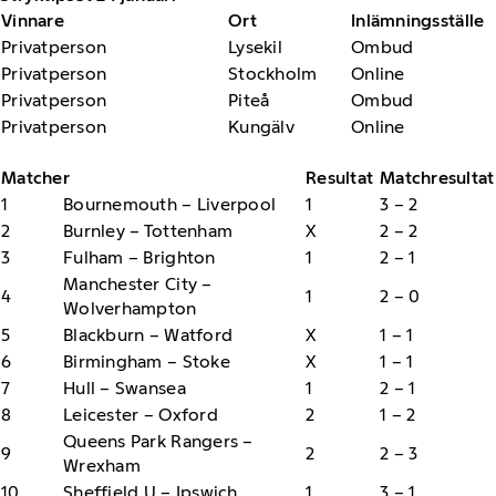
Vinnare
Ort
Inlämningsställe
Privatperson
Lysekil
Ombud
Privatperson
Stockholm
Online
Privatperson
Piteå
Ombud
Privatperson
Kungälv
Online
Matcher
Resultat
Matchresultat
1
Bournemouth – Liverpool
1
3 – 2
2
Burnley – Tottenham
X
2 – 2
3
Fulham – Brighton
1
2 – 1
Manchester City –
4
1
2 – 0
Wolverhampton
5
Blackburn – Watford
X
1 – 1
6
Birmingham – Stoke
X
1 – 1
7
Hull – Swansea
1
2 – 1
8
Leicester – Oxford
2
1 – 2
Queens Park Rangers –
9
2
2 – 3
Wrexham
10
Sheffield U – Ipswich
1
3 – 1