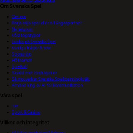
Om Svenska Spel
Om oss
Börja sälja spel eller bli Vegaspartner
Nyhetsrum
Våra logotyper
Jobba på Svenska Spel
Vanliga frågor & svar
Sponsring
Hållbarhet
Spelkoll
Skydd mot bedrägerier
Så motverkar Svenska Spel penningtvätt
Användning av AI för kommunikation
Våra spel
Tur
Sport & Casino
Villkor och integritet
Välj dina cookieinställningar