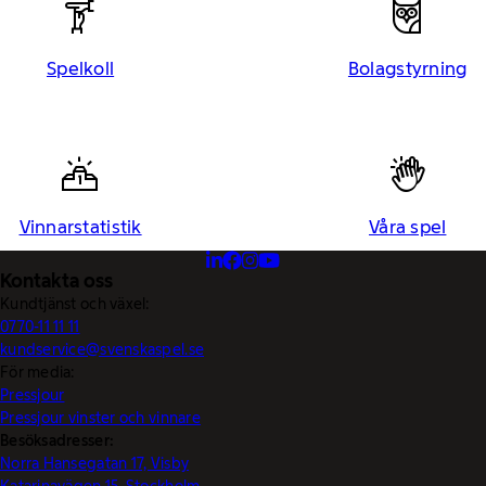
Spelkoll
Bolagstyrning
Vinnarstatistik
Våra spel
Kontakta oss
Kundtjänst och växel:
0770-11 11 11
kundservice@svenskaspel.se
För media:
Pressjour
Pressjour vinster och vinnare
Besöksadresser:
Norra Hansegatan 17, Visby
Katarinavägen 15, Stockholm