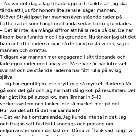
– Nu var det dags. Jag tittade upp och tänkte att jag ska
tända ett ljus för honom lite senare, säger mannen.
Utöver Stryktipset har mannen även stående rader på
Lotto, rader som hängt med ända sedan Lotto grundades.
– Det är inte lika många siffror att hålla reda på där. De har
liksom bara funnits med i bakgrunden. Nu tänker jag att det
bara är Lotto-raderna kvar, så de tar vi nästa vecka, säger
mannen och skrattar.
Tidigare var mannen mer engagerad i sitt tippande och
lade egna rader med analyser. På senare år har intresset
svalnat och de stående raderna har fått rulla på av sig
själva.
– Jag har egentligen inte brytt mig så mycket. Raderna får
gå som det går och jag har haft dålig koll på resultaten. Det
har gått lite på autopilot, man lämnar in 5–10
veckorssystem och tänker inte så mycket mer på det.
Hur var det att få det här samtalet?
– Det var helt omtumlande. Jag kunde inte ta in det. Jag
och frugan satt faktiskt i söndags och pratade om
miljonvinster som man läst om. Då sa vi: ”Tänk vad roligt vi