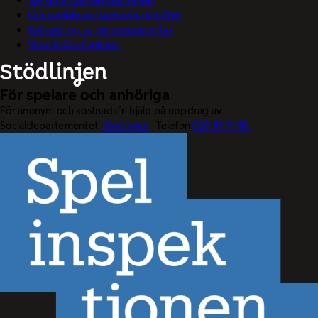
Om cookies och personuppgifter
Behandling av personuppgifter
Visselblåsarfunktion
För spelare och anhöriga
För anonym och kostnadsfri hjälp på uppdrag av
Socialdepartementet.
Stödlinjen
. Telefon
020-81 91 00.