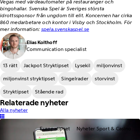
Vegas med värdeautomater på restauranger och
bingohallar. Svenska Spel är Sveriges största
idrottssponsor från ungdom till elit. Koncernen har cirka
860 medarbetare och kontor i Visby och Stockholm. För
mer information:
spela.svenskaspel.se
Elias Kolthoff
Communication specialist
13 rätt
Jackpot Stryktipset
Lysekil
miljonvinst
miljonvinst stryktipset
Singelrader
storvinst
Stryktipset
Stående rad
Relaterade nyheter
Alla nyheter
Europatipset
Nyheter Sport & Casino