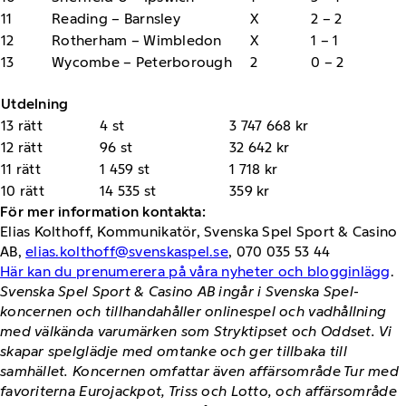
11
Reading – Barnsley
X
2 – 2
12
Rotherham – Wimbledon
X
1 – 1
13
Wycombe – Peterborough
2
0 – 2
Utdelning
13 rätt
4 st
3 747 668 kr
12 rätt
96 st
32 642 kr
11 rätt
1 459 st
1 718 kr
10 rätt
14 535 st
359 kr
För mer information kontakta:
Elias Kolthoff, Kommunikatör, Svenska Spel Sport & Casino
AB,
elias.kolthoff@svenskaspel.se
, 070 035 53 44
Här kan du prenumerera på våra nyheter och blogginlägg
.
Svenska Spel Sport & Casino AB ingår i Svenska Spel-
koncernen och tillhandahåller onlinespel och vadhållning
med välkända varumärken som Stryktipset och Oddset. Vi
skapar spelglädje med omtanke och ger tillbaka till
samhället. Koncernen omfattar även affärsområde Tur med
favoriterna Eurojackpot, Triss och Lotto, och affärsområde