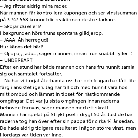
– Jag rättar aldrig mina rader.
När mannen får kontrollera kupongen och ser vinstsumman
på 3 747 668 kronor blir reaktionen desto starkare.
– Skojar du eller!?
I bakgrunden hörs fruns spontana glädjerop.
– JAAA! Åh herregud!
Hur känns det här?
– Oj oj oj, jadu…, säger mannen, innan frun snabbt fyller i:
– UNDERBART!
Efter en stund har både mannen och hans fru hunnit samla
sig och samtalet fortsätter.
– Nu har vi börjat återhämta oss här och frugan har fått lite
färg i ansiktet igen. Jag har till och med hunnit vara hos
mitt ombud och lämnat in tipset för nästkommande
omgångar. Det var ju sista omgången innan raderna
behövde förnyas, säger mannen med ett skratt.
Mannen har spelat på Stryktipset i drygt 50 år. Just de här
raderna tog han över efter sin pappa för cirka 14 år sedan.
De hade aldrig tidigare resulterat i någon större vinst, men
i lördags var tiden var inne.