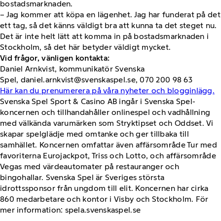
bostadsmarknaden.
– Jag kommer att köpa en lägenhet. Jag har funderat på det
ett tag, så det känns väldigt bra att kunna ta det steget nu.
Det är inte helt lätt att komma in på bostadsmarknaden i
Stockholm, så det här betyder väldigt mycket.
Vid frågor, vänligen kontakta:
Daniel Arnkvist, kommunikatör Svenska
Spel, daniel.arnkvist@svenskaspel.se, 070 200 98 63
Här kan du prenumerera på våra nyheter och blogginlägg.
Svenska Spel Sport & Casino AB ingår i Svenska Spel-
koncernen och tillhandahåller onlinespel och vadhållning
med välkända varumärken som Stryktipset och Oddset. Vi
skapar spelglädje med omtanke och ger tillbaka till
samhället. Koncernen omfattar även affärsområde Tur med
favoriterna Eurojackpot, Triss och Lotto, och affärsområde
Vegas med värdeautomater på restauranger och
bingohallar. Svenska Spel är Sveriges största
idrottssponsor från ungdom till elit. Koncernen har cirka
860 medarbetare och kontor i Visby och Stockholm. För
mer information: spela.svenskaspel.se