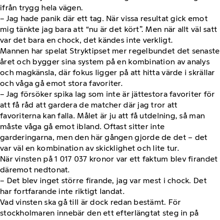
ifrån trygg hela vägen.
– Jag hade panik där ett tag. När vissa resultat gick emot
mig tänkte jag bara att “nu är det kört”. Men när allt väl satt
var det bara en chock, det kändes inte verkligt.
Mannen har spelat Stryktipset mer regelbundet det senaste
året och bygger sina system på en kombination av analys
och magkänsla, där fokus ligger på att hitta värde i skrällar
och våga gå emot stora favoriter.
– Jag försöker spika lag som inte är jättestora favoriter för
att få råd att gardera de matcher där jag tror att
favoriterna kan falla. Målet är ju att få utdelning, så man
måste våga gå emot ibland. Oftast sitter inte
garderingarna, men den här gången gjorde de det – det
var väl en kombination av skicklighet och lite tur.
När vinsten på 1 017 037 kronor var ett faktum blev firandet
däremot nedtonat.
– Det blev inget större firande, jag var mest i chock. Det
har fortfarande inte riktigt landat.
Vad vinsten ska gå till är dock redan bestämt. För
stockholmaren innebär den ett efterlängtat steg in på