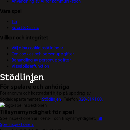
Användning av AI för kommunikation
Våra spel
Tur
Sport & Casino
Villkor och integritet
Välj dina cookieinställningar
Om cookies och personuppgifter
Behandling av personuppgifter
Visselblåsarfunktion
För spelare och anhöriga
För anonym och kostnadsfri hjälp på uppdrag av
Socialdepartementet.
Stödlinjen
. Telefon
020-81 91 00.
Tillsynsmyndighet för spel
Spelinspektionen är licens- och tillsynsmyndighet.
Till
Spelinspektionen.