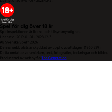
Licenstid: 2019-01-01 - 2028-12-31.
Spel för dig över 18 år
Spelinspektionen är licens- och tillsynsmyndighet.
Licenstid: 2019-01-01 - 2028-12-31.
AB Svenska Spel © 2026
Denna webbplats är skyddad av upphovsrättslagen (1960:729).
Detta omfattar varumärken, text, fotografier, teckningar och bilder.
Producerad av webbyrån
The Generation