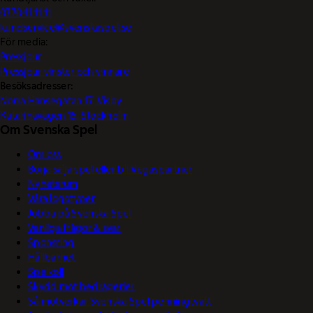
0770-11 11 11
kundservice@svenskaspel.se
För media:
Pressjour
Pressjour vinster och vinnare
Besöksadresser:
Norra Hansegatan 17, Visby
Katarinavägen 15, Stockholm
Om Svenska Spel
Om oss
Börja sälja spel eller bli Vegaspartner
Nyhetsrum
Våra logotyper
Jobba på Svenska Spel
Vanliga frågor & svar
Sponsring
Hållbarhet
Spelkoll
Skydd mot bedrägerier
Så motverkar Svenska Spel penningtvätt