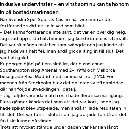
inklusive undervinster – en vinst som nu kan ta honom
in på bostadsmarknaden.
När Svenska Spel Sport & Casino når vinnaren är det
fortfarande svårt att ta in vad som hänt.
– Det känns fortfarande inte sant, det var en overklig helg.
Jag stod upp sista halvtimmen, jag kunde inte ens sitta still.
Det var så många matcher som svängde och jag kände att
jag hade valt helt fel, men ändå gick allting in till slut. Det
var helt galet.
Kupongen bjöd på flera skrällar, där bland annat
Southampton slog Arsenal med 2–1 (9%) och Mallorca
besegrade Real Madrid med samma siffror (14%). För
mannen från Stockholm blev det en intensiv eftermiddag
där han följde utvecklingen i detalj.
– Jag följde varenda match och hade flera skärmar igång.
Flera gånger kändes det som att det var kört, lagen jag
hade spikat blev utspelade, men ändå trillade resultaten in
till slut. Det var först i slutet som jag började förstå att det
faktiskt kunde gå vägen.
Trots att mycket stämde under dagen var känslan långt