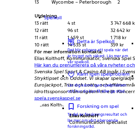
13
Wycombe – Peterborough
2
Utdelning
Spelkoll
13 rätt
4 st
3 747 668 k
12 rätt
96 st
32 642 kr
11 rätt
1 459 st
1 718 kr
Detta är Spelkoll
10 rätt
14 535 st
359 kr
Det blir roligare att spela när det
För mer information kontakta:
är tryggt och säkert. Läs mer om
Elias Kolthoff, Kommunikatör, Svenska Spel 
vår spelkoll.
Här kan du prenumerera på våra nyheter oc
Svenska Spel Sport & Casino AB ingår i Sve
Känn igen spelproblem
Stryktipset och Oddset. Vi skapar spelglädj
Eurojackpot, Triss och Lotto, och affärsomr
Lär dig känna igen spelproblem
idrottssponsor från ungdom till elit. Konce
och hur du kan få eller ge stöd.
spela.svenskaspel.se
Forskning om spel
Ta del av forskningsresultat och
Elias Kolthoff
läs mer om vårt oberoende
Communication specialist
forskningsråd.