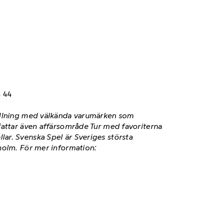
3 44
hållning med välkända varumärken som
fattar även affärsområde Tur med favoriterna
ar. Svenska Spel är Sveriges största
holm. För mer information: