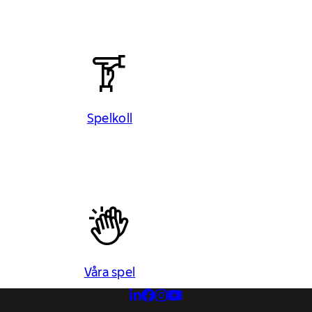
Spelkoll
Våra spel