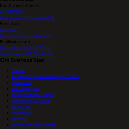
Kundtjänst och växel:
0770-11 11 11
kundservice@svenskaspel.se
För media:
Pressjour
Pressjour vinster och vinnare
Besöksadresser:
Norra Hansegatan 17, Visby
Katarinavägen 15, Stockholm
Om Svenska Spel
Om oss
Börja sälja spel eller bli Vegaspartner
Nyhetsrum
Våra logotyper
Jobba på Svenska Spel
Vanliga frågor & svar
Sponsring
Hållbarhet
Spelkoll
Skydd mot bedrägerier