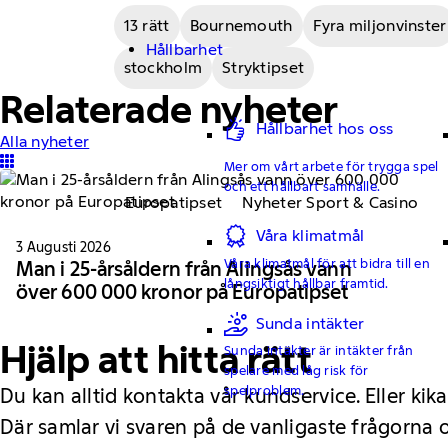
13 rätt
Bournemouth
Fyra miljonvinster
Hållbarhet
stockholm
Stryktipset
Relaterade nyheter
Hållbarhet hos oss
Alla nyheter
Mer om vårt arbete för trygga spel
och ett hållbart samhälle.
Europatipset
Nyheter Sport & Casino
Våra klimatmål
3 Augusti 2026
Våra klimatmål för att bidra till en
Man i 25-årsåldern från Alingsås vann
långsiktigt hållbar framtid.
över 600 000 kronor på Europatipset
Sunda intäkter
Hjälp att hitta rätt
Sunda intäkter är intäkter från
spelare med låg risk för
spelproblem.
Du kan alltid kontakta vår kundservice. Eller kika
Där samlar vi svaren på de vanligaste frågorna