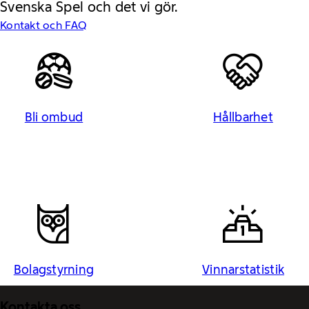
Svenska Spel och det vi gör.
Kontakt och FAQ
Bli ombud
Hållbarhet
Bolagstyrning
Vinnarstatistik
Kontakta oss