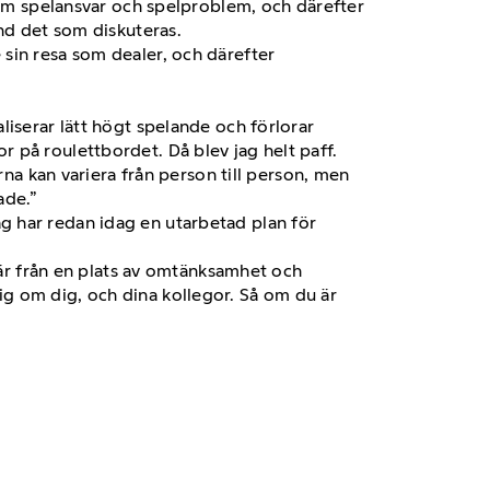
s om spelansvar och spelproblem, och därefter
and det som diskuteras.
sin resa som dealer, och därefter
liserar lätt högt spelande och förlorar
 på roulettbordet. Då blev jag helt paff.
rna kan variera från person till person, men
ade.”
g har redan idag en utarbetad plan för
t är från en plats av omtänksamhet och
 sig om dig, och dina kollegor. Så om du är