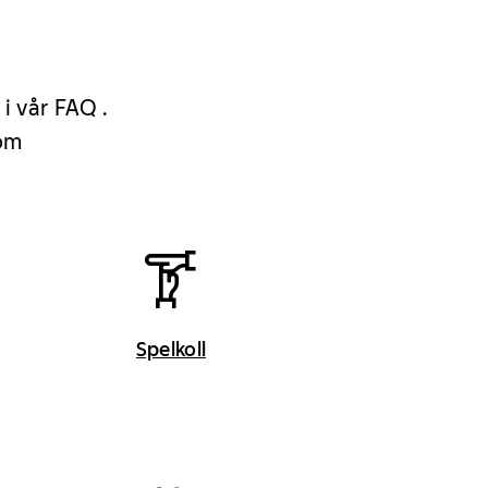
 i vår FAQ .
 om
Spelkoll