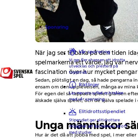
Sponsring
Vår sponsring
När jag ser tillbaka på den tiden i
Vi ger fler chansen att idrotta,
spelmarkerna ett värde, jag var ner
utvecklas och prestera på
fascination över hur mycket pengar
toppnivå.
Sedan, plötsligt en dag, så hade pengarna ing
Riktlinjer
ensam om den upplevelsen, många av mina k
Läs mer om syftet och målen
För egen del så tappade spelet glansen efter
med vår sponsring.
älskade själva spelet, och de själva spelade
Elitidrottsstipendiet
Stipendiet ger elitidrottare
Unga människor sär
möjlighet att kombinera idrott
med studier.
Hur är det då att jobba med spel, i mer eller