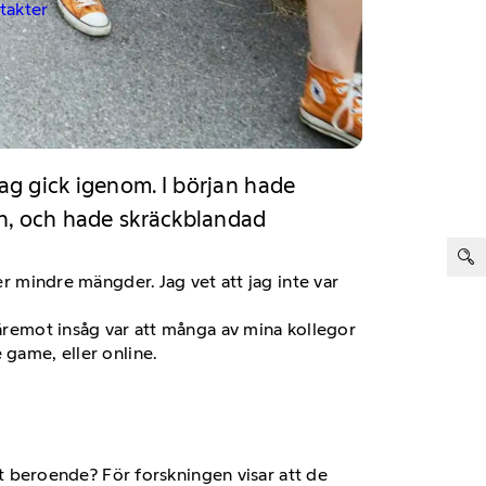
ntakter
jag gick igenom. I början hade
 in, och hade skräckblandad
ter:
er mindre mängder. Jag vet att jag inte var
däremot insåg var att många av mina kollegor
 game, eller online.
ett beroende? För forskningen visar att de