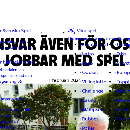
 Svenska Spel
Våra spel
NSVAR ÄVEN FÖR O
Läs mer om våra spel och affärso
ss, vad vi gör, vår
Eurojackpot
Lycko
och vad vi står för.
JOBBAR MED SPEL
Lotto
Triss
mhällsrelationer
Keno
Strykt
Almedalen, en
Oddset
Europ
e spelmarknad och
1 februari 2024
Vikinglotto
Toppt
gagemang på
Challenge
Matc
lagsstyrning
Casino
Moma
Måltipset
Bomb
r vi styrs, ta del
okument och lär
Rubbet
Bingo
yrelse och
ledning.
Poker