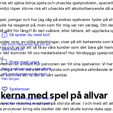
 risk att själva börja spela och utveckla spelproblem, specie
iljö löper större risk att utveckla ett alkoholberoende då al
spel, pengar och hur jag såg på andras spelvanor tyder på at
ulle ha reagerat på, men som för mig var ren vardag. Om det
då gått för långt? Är det svårare, eller lättare, att upptäck
Så spelar du med koll
nder som, av olika anledningar, visar på ett beteende som ka
Det finns flera enkla tips för att
a och se till att så få av våra kunder som det bara går hamna
spela med koll.
är det kommer till oss medarbetare? Hur förebyggs spelpr
m?
Prata med unga
ersonen är, endast hur personen ser till sina spelvanor. Vi ha
Prata med barn och unga på ett
lega. Vi vill bara att ditt fysiska och psykiska välmående är
sätt som bygger sunda vanor
r kommer att ta del av vårt samtal.
från början.
Spelansvar
skerna med spel på allvar
För att skapa trygga spel följer vi
re, tar riskerna med spel på största allvar. I och med att a
kunden i varje steg av spelresan.
ra processer kring alla stadier där det skulle kunna dyka upp. 