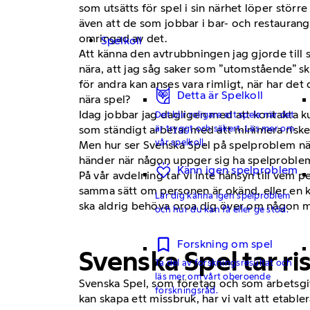
som utsätts för spel i sin närhet löper större
även att de som jobbar i bar- och restaurangm
omringad av det.
Spelkoll
Att känna den avtrubbningen jag gjorde till 
nära, att jag såg saker som ”utomstående” sk
för andra kan anses vara rimligt, när har det 
Detta är Spelkoll
nära spel?
Idag jobbar jag dagligen med att kontakta ku
Det blir roligare att spela när det
är tryggt och säkert. Läs mer om
som ständigt arbetar med att minimera riskern
vår spelkoll.
Men hur ser Svenska Spel på spelproblem n
händer när någon uppger sig ha spelproble
Känn igen spelproblem
På vår avdelning tar vi inte hänsyn till vem p
samma sätt om personen är okänd, eller en kol
Lär dig känna igen spelproblem
ska aldrig behöva oroa dig över om någon me
och hur du kan få eller ge stöd.
Forskning om spel
Svenska Spel tar ri
Ta del av forskningsresultat och
läs mer om vårt oberoende
Svenska Spel, som företag och som arbetsgiva
forskningsråd.
kan skapa ett missbruk, har vi valt att etable