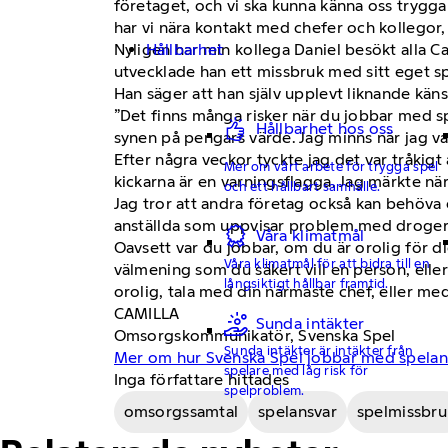
företaget, och vi ska kunna känna oss trygga
har vi nära kontakt med chefer och kollegor,
Hållbarhet
Nyligen har min kollega Daniel besökt alla 
utvecklade han ett missbruk med sitt eget s
Han säger att han själv upplevt liknande käns
”Det finns många risker när du jobbar med sp
Hållbarhet hos oss
synen på pengars värde. Jag minns när jag v
Efter några veckor tyckte jag det var tråkigt
Mer om vårt arbete för trygga spel
kickarna är en varningsflagga. Jag märkte när
och ett hållbart samhälle.
Jag tror att andra företag också kan behöva
anställda som uppvisar problem med droger
Våra klimatmål
Oavsett var du jobbar, om du är orolig för d
Våra klimatmål för att bidra till en
välmening som du säkert vill en person, eller 
långsiktigt hållbar framtid.
orolig, tala med din närmaste chef, eller me
CAMILLA
Sunda intäkter
Omsorgskommunikatör, Svenska Spel
Sunda intäkter är intäkter från
Mer om hur Svenska Spel jobbar med spelan
spelare med låg risk för
Inga författare hittades
spelproblem.
omsorgssamtal
spelansvar
spelmissbru