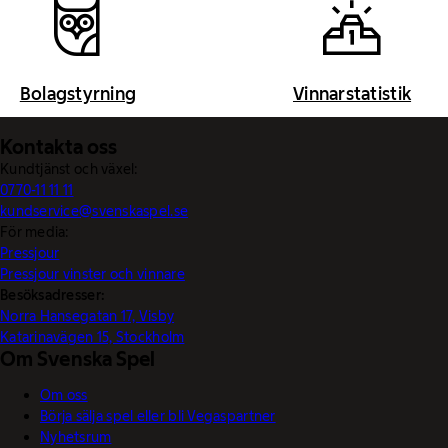
Bolagstyrning
Vinnarstatistik
Kontakta oss
Kundtjänst och växel:
0770-11 11 11
kundservice@svenskaspel.se
För media:
Pressjour
Pressjour vinster och vinnare
Besöksadresser:
Norra Hansegatan 17, Visby
Katarinavägen 15, Stockholm
Om Svenska Spel
Om oss
Börja sälja spel eller bli Vegaspartner
Nyhetsrum