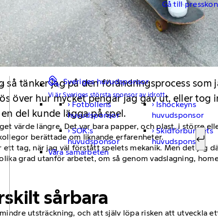
Gå till pressko
Sveriges huvudsponsor
dag så tänker jag på den förändringsprocess som 
Vi är Sveriges största sponsor av idrott.
vös över hur mycket pengar jag gav ut, eller tog
Fotbollens
Ishockeyns
Sök ef
 en del kunde lägga på spel.
huvudsponsor
huvudsponsor
et värde längre. Det var bara papper, och plast, i större ell
SOK:s
Skidförbundets
ollegor berättade om liknande erfarenheter.
huvudsponsor
huvudsponsor
Sök
 ett tag, när jag väl förstått spelets mekanik. Men det jag 
Våra samarbeten
 i olika grad utanför arbetet, om så genom vadslagning, home
skilt sårbara
 mindre utsträckning, och att själv löpa risken att utveckla 