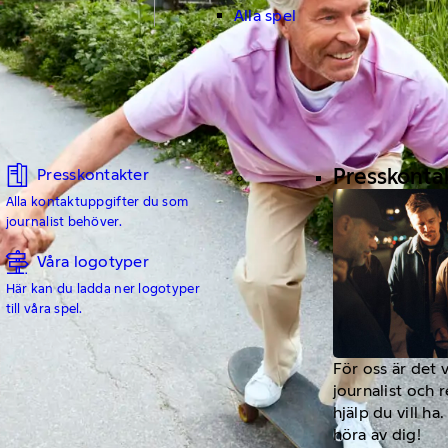
Alla spel
Presskonta
Presskontakter
Alla kontaktuppgifter du som
journalist behöver.
Våra logotyper
Här kan du ladda ner logotyper
till våra spel.
För oss är det 
journalist och 
hjälp du vill h
höra av dig!