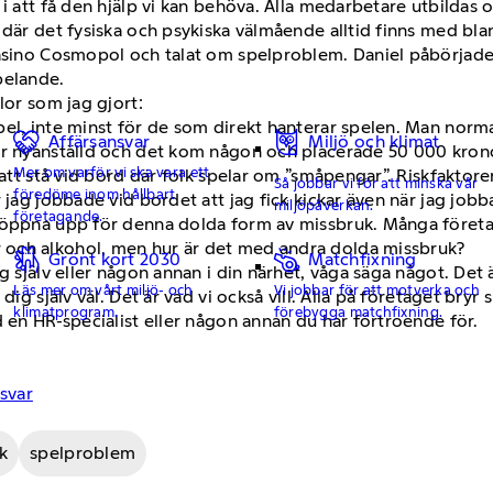
 i att få den hjälp vi kan behöva. Alla medarbetare utbilda
 där det fysiska och psykiska välmående alltid finns med bl
Casino Cosmopol och talat om spelproblem. Daniel påbörjade 
pelande.
lor som jag gjort:
el, inte minst för de som direkt hanterar spelen. Man norma
Affärsansvar
Miljö och klimat
ar nyanställd och det kom någon och placerade 50 000 kronor
Mer om varför vi ska vara ett
 att stå vid bord där folk spelar om ”småpengar”. Riskfaktore
Så jobbar vi för att minska vår
föredöme inom hållbart
 jag jobbade vid bordet att jag fick kickar även när jag jobb
miljöpåverkan.
företagande.
 öppna upp för denna dolda form av missbruk. Många företa
 och alkohol, men hur är det med andra dolda missbruk?
Grönt kort 2030
Matchfixning
ig själv eller någon annan i din närhet, våga säga något. De
Läs mer om vårt miljö- och
Vi jobbar för att motverka och
dig själv väl. Det är vad vi också vill. Alla på företaget bryr
klimatprogram.
förebygga matchfixning.
d en HR-specialist eller någon annan du har förtroende för.
svar
k
spelproblem