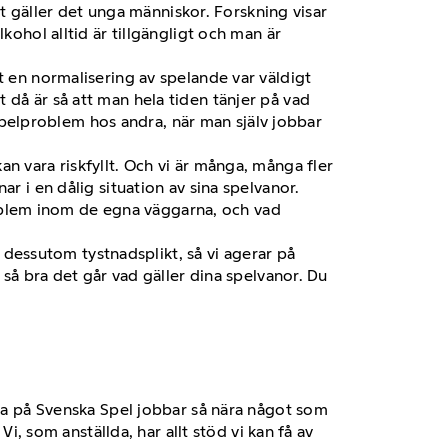
llt gäller det unga människor. Forskning visar
kohol alltid är tillgängligt och man är
t en normalisering av spelande var väldigt
 då är så att man hela tiden tänjer på vad
a spelproblem hos andra, när man själv jobbar
n vara riskfyllt. Och vi är många, många fler
r i en dålig situation av sina spelvanor.
oblem inom de egna väggarna, och vad
r dessutom tystnadsplikt, så vi agerar på
 så bra det går vad gäller dina spelvanor. Du
lla på Svenska Spel jobbar så nära något som
Vi, som anställda, har allt stöd vi kan få av