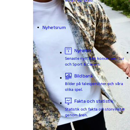
Nyhetsrum
Nyheter
Senaste nytt från koncernen, Tur
och Sport & Casino.
Bildbank
Bilder på talespersoner och våra
olika spel.
Fakta och statistik
Statistik och fakta om storvinster
genom åren.