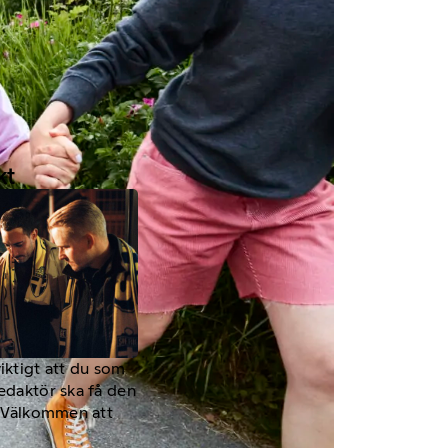
kt
viktigt att du som
redaktör ska få den
a. Välkommen att