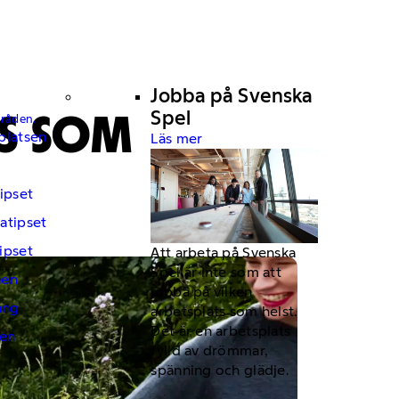
Jobba på Svenska
SS SOM
Spel
mråden.
platsen
Läs mer
ipset
atipset
ipset
Att arbeta på Svenska
Spel är inte som att
hen
jobba på vilken
ng
arbetsplats som helst.
Det är en arbetsplats
en
fylld av drömmar,
spänning och glädje.